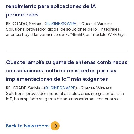
características de alta gama y solo difier...
rendimiento para aplicaciones de IA
perimetrales
BELGRADO, Serbia--(
BUSINESS WIRE
)--Quectel Wireless
Solutions, proveedor global de soluciones de IoT integrales,
anuncia hoy el lanzamiento del FCM665D, un módulo Wi-Fi 6 y
Bluetooth de alto rendimiento con capacidades de
procesamiento de IA en el perímetro, diseñado para
dispositivos IoT industriales, de edificios inteligentes y para el
hogar inteligente. Diseñado para productos como iluminación
inteligente, videoporteros y concentradores de control central,
Quectel amplía su gama de antenas combinadas
el FCM665D combina conectividad de...
con soluciones multired resistentes para las
implementaciones de IoT más exigentes
BELGRADE, Serbia--(
BUSINESS WIRE
)--Quectel Wireless
Solutions, proveedor mundial de soluciones integrales para la
IoT, ha ampliado su gama de antenas externas con cuatro
antenas nuevas combinadas, que fueron diseñadas para
simplificar la implementación de los dispositivos conectados
en las aplicaciones para las ciudades inteligentes, gestión de
flotas, automatización industrial, servicios públicos, seguridad
Back to Newsroom
pública y transporte. Las nuevas antenas YEMA206J1AM,
YEMA301J1AM, YEMN308L1BM y YENA00...