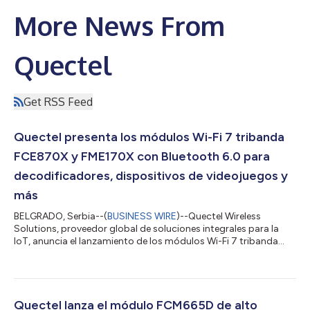
More News From
Quectel
Get RSS Feed
Quectel presenta los módulos Wi-Fi 7 tribanda
FCE870X y FME170X con Bluetooth 6.0 para
decodificadores, dispositivos de videojuegos y
más
BELGRADO, Serbia--(
BUSINESS WIRE
)--Quectel Wireless
Solutions, proveedor global de soluciones integrales para la
IoT, anuncia el lanzamiento de los módulos Wi-Fi 7 tribanda
FCE870X y FME170X, con tecnología del chipset Synaptics
SYN4384 y diseñados para decodificadores, dispositivos de
videojuegos, señalización digital, visores de RV/RA, pasarelas
inteligentes y otros productos conectados de alto
rendimiento. El FCE870X y el FME170X comparten todas las
Quectel lanza el módulo FCM665D de alto