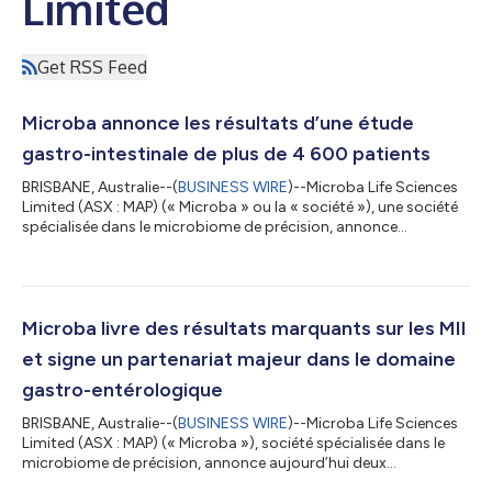
Limited
Get RSS Feed
Microba annonce les résultats d’une étude
gastro-intestinale de plus de 4 600 patients
BRISBANE, Australie--(
BUSINESS WIRE
)--Microba Life Sciences
Limited (ASX : MAP) (« Microba » ou la « société »), une société
spécialisée dans le microbiome de précision, annonce
aujourd’hui les résultats préliminaires de l’analyse de plus de 4
600 résultats du test MetaXplore™ GI Plus, un test complet
pour l’évaluation et la gestion des troubles gastro-intestinaux
inférieurs, couvrant des symptômes tels que la douleur
chronique, les ballonnements, la constipation ou la diarrhée.
Microba livre des résultats marquants sur les MII
Cette étude dém...
et signe un partenariat majeur dans le domaine
gastro-entérologique
BRISBANE, Australie--(
BUSINESS WIRE
)--Microba Life Sciences
Limited (ASX : MAP) (« Microba »), société spécialisée dans le
microbiome de précision, annonce aujourd’hui deux
développements importants : la publication de nouveaux