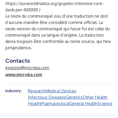
https://ourworldindata.org/grapher/intensive-care-
beds-per-100000
)
Le texte du communiqué issu d’une traduction ne doit
d’aucune manière être considéré comme officiel. La
seule version du communiqué qui fasse foi est celle du
communiqué dans sa langue d’origine. La traduction
devra toujours être confrontée au texte source, qui fera
jurisprudence.
Contacts
investor@microba.com
www.microba.com
Research
Medical Devices
Industry:
Infectious Diseases
Genetics
Other Health
Health
Pharmaceutical
General Health
Science