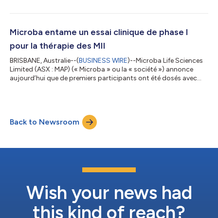
résultats d’utilité clinique pour son test MetaPanel™ de
pathogènes gastro-intestinaux et la signature d’un partenariat
clinique stratégique avec Colonoscopy Clinic, et son partenaire
en propriété exclusive, Integrated Gut Health, l’un des
Microba entame un essai clinique de phase I
principaux services de gastro-e...
pour la thérapie des MII
BRISBANE, Australie--(
BUSINESS WIRE
)--Microba Life Sciences
Limited (ASX : MAP) (« Microba » ou la « société ») annonce
aujourd’hui que de premiers participants ont été dosés avec
succès dans l’essai clinique de phase I de MAP 315, dans le cadre
du programme thérapeutique de Microba pour les maladies
inflammatoires de l’intestin (MII). Cette étape importante
amène le médicament candidat de Microba MAP 315 dans le
Back to Newsroom
développement clinique en tant que nouvelle option de
traitement potentielle pour...
Wish your news had
this kind of reach?