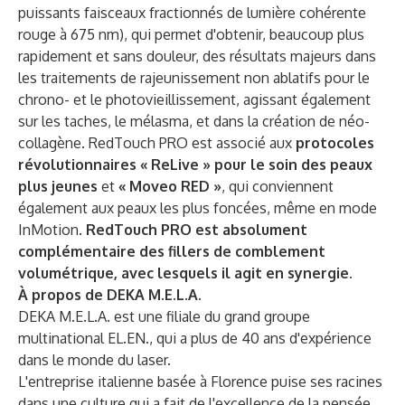
puissants faisceaux fractionnés de lumière cohérente
rouge à 675 nm), qui permet d'obtenir, beaucoup plus
rapidement et sans douleur, des résultats majeurs dans
les traitements de rajeunissement non ablatifs pour le
chrono- et le photovieillissement, agissant également
sur les taches, le mélasma, et dans la création de néo-
collagène. RedTouch PRO est associé aux
protocoles
révolutionnaires « ReLive » pour le soin des peaux
plus jeunes
et
« Moveo RED »
, qui conviennent
également aux peaux les plus foncées, même en mode
InMotion.
RedTouch PRO est absolument
complémentaire des fillers de comblement
volumétrique, avec lesquels il agit en synergie.
À propos de DEKA M.E.L.A.
DEKA M.E.L.A. est une filiale du grand groupe
multinational EL.EN., qui a plus de 40 ans d'expérience
dans le monde du laser.
L'entreprise italienne basée à Florence puise ses racines
dans une culture qui a fait de l'excellence de la pensée