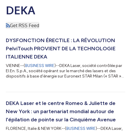
DEKA
Get RSS Feed
DYSFONCTION ÉRECTILE : LA RÉVOLUTION
PelviTouch PROVIENT DE LA TECHNOLOGIE
ITALIENNE DEKA
VIENNE--(
BUSINESS WIRE
)--DEKA Laser, société contrôlée par
El.En. S.p.A., société opérant sur le marché des lasers et des
dispositifs à base d’énergie sur Euronext STAR Milan (« STAR »)
de la Bourse italienne, et leader mondial dans le domaine des
technologies médicales, a présenté au congrès de l'European
Society for Sexual Medicine (ESSM) sa nouvelle thérapie
innovante PelviTouch pour le traitement de la dysfonction
érectile. Cette technologie, initialement développée avec succès
DEKA Laser et le centre Romeo & Juliette de
pour le trai...
New York : un partenariat mondial autour de
l'épilation de pointe sur la Cinquième Avenue
FLORENCE, Italie & NEW YORK--(
BUSINESS WIRE
)--DEKA Laser,