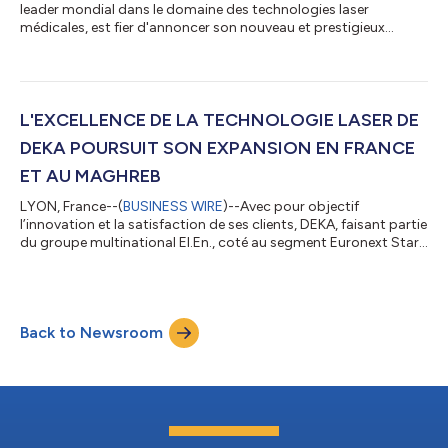
leader mondial dans le domaine des technologies laser
médicales, est fier d'annoncer son nouveau et prestigieux
partenariat avec Romeo & Juliette Hair Removal, célèbre centre
d'épilation permanente implanté sur l'incontournable
Cinquième Avenue de New York. Grâce à cette collaboration
exclusive, Romeo & Juliette constituera un nouveau centre de
référence mondial pour la formation DEKA sur l'épilation laser,
L'EXCELLENCE DE LA TECHNOLOGIE LASER DE
en particulier sur la...
DEKA POURSUIT SON EXPANSION EN FRANCE
ET AU MAGHREB
LYON, France--(
BUSINESS WIRE
)--Avec pour objectif
l’innovation et la satisfaction de ses clients, DEKA, faisant partie
du groupe multinational El.En., coté au segment Euronext Star
de la Bourse Italienne, continue de transformer le paysage des
applications laser dans divers secteurs, notamment la
médecine esthétique, la chirurgie et la restauration d’œuvres
d’art. Depuis 1981, le Groupe El.En. est un exemple mondial des
Back to Newsroom
capacités d’ingénierie opto-électronique, photonique et laser.
Le groupe a...