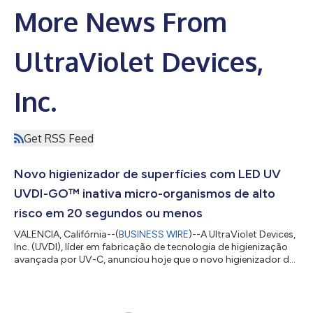
More News From
UltraViolet Devices,
Inc.
Get RSS Feed
Novo higienizador de superfícies com LED UV
UVDI-GO™ inativa micro-organismos de alto
risco em 20 segundos ou menos
VALENCIA, Califórnia--(
BUSINESS WIRE
)--A UltraViolet Devices,
Inc. (UVDI), líder em fabricação de tecnologia de higienização
avançada por UV-C, anunciou hoje que o novo higienizador de
superfícies com LED UV UVDI-GO™ já está disponível para uso
em unidades de saúde e está sendo enviado a clientes
mundialmente. O UVDI-GO™ demonstrou eficácia de 99,99% e
maior inativação de micro-organismos comuns que afetam a