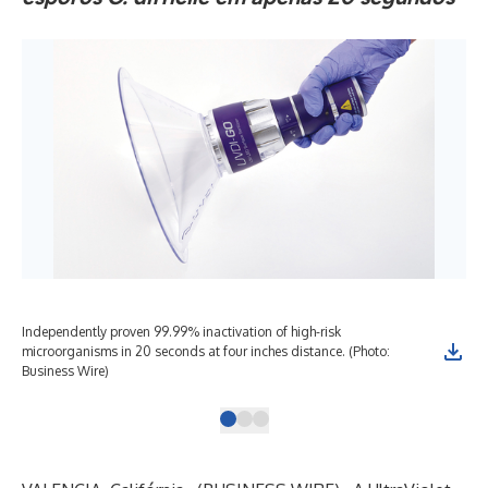
Independently proven 99.99% inactivation of high-risk
Saf
microorganisms in 20 seconds at four inches distance. (Photo:
Bus
Business Wire)