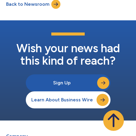
Back to Newsroom
saúde, incluindo os esporos do C. difficile e Candida auris, em
20 segundos ou menos, a...
Wish your news had
this kind of reach?
Sign Up
Learn About Business Wire