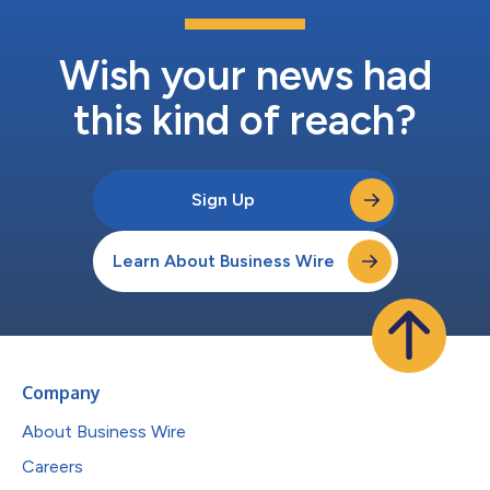
究，為全球製藥和生物科技合作夥伴提供高品質研發服務。 憑藉
自主開發的BioMice®平台，百奧賽圖已建立業界首屈一指的基因
編輯疾病模型資源庫，涵蓋腫瘤學、免疫與自身免疫性疾病、代謝
Wish your news had
性疾病、神經科學、眼科疾病等多個治療領域。結合公司...
this kind of reach?
Sign Up
Learn About Business Wire
Company
About Business Wire
Careers