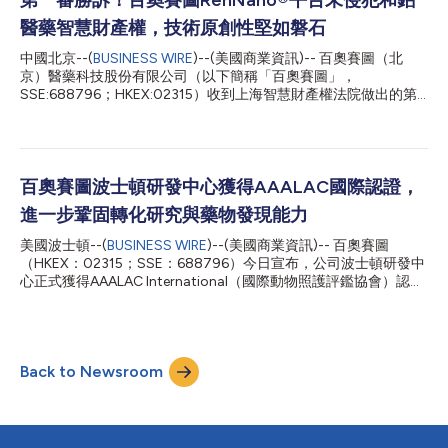
款全人雙特異性抗體，Whitehawk將結合其ADC連接子-藥效載體
醫藥智慧財產權，技術原創性堅如磐石
平台技術對這些抗體進行評估。Whitehawk隨後可選擇將由此產生
的BsADC候選分子納入其研發產品線並推進開發。 RenLite®採用
中國北京--(
BUSINESS WIRE
)--(美國商業資訊)-- 百奧賽圖（北
共輕鏈設計，可支援針對多種標靶組合的全人雙特異性抗體發現、
京）醫藥科技股份有限公司（以下簡稱「百奧賽圖」，
篩選和最佳化，同時有效降低重輕鏈錯配風險，為後續BsADC開發
SSE:688796；HKEX:02315）收到上海智慧財產權法院做出的第
提供穩健的分子基礎。透過整合百奧賽圖與Whitehawk的互補優
一審民事判決。法院判決認定，百奧賽圖未侵犯原告和鉑抗體公司
勢，本次合作旨在發掘具有差異化標靶機制和治療潛力的BsADC候
（「和鉑醫藥」）的相關專利權，本案訴訟費用由原告負擔。 本
選分...
次判決是第一審階段的重要進展，也進一步印證了百奧賽圖核心技
術平台的自主創新能力與智慧財產權法遵狀況。 本案源於和鉑醫
藥就其享有獨家授權的中國發明專利（專利號：
百奧賽圖波士頓研發中心獲得AAALAC國際認證，
ZL201210057668.0）提起的專利侵權訴訟。對方主張百奧賽圖
進一步鞏固轉化研究與藥物發現能力
RenNano 平台及該平台獲得的相關抗體產品侵犯了上述中國專利
權。 百奧賽圖始終堅持以原創技術驅動創新藥研發。公司圍繞基
美國波士頓--(
BUSINESS WIRE
)--(美國商業資訊)-- 百奧賽圖
因編輯、標靶人源化動物模型及全人抗體發現領域，建構了具有全
（HKEX：02315；SSE：688796）今日宣布，公司波士頓研發中
球競爭力的技術平台，包括臨床前產品與服務事業線以及新藥開發
心正式獲得AAALAC International（國際動物照護評鑑協會）認
事業線。 其中，RenNano平台是公司抗體發現能力的重要組成部
證。AAALAC International是全球公認的實驗動物照護與使用領域
分，在奈米抗體及新型抗體分子開發方面持續支撐全球合作與資產
權威認證機構，致力於推動實驗動物管理和科研品質的持續提升。
轉化。 智慧財產權保護是創新藥產業健康發展的基礎。百奧賽圖
此次認證彰顯了百奧賽圖始終堅持高標準動物福利管理、科學嚴謹
始終高度重視智慧財產權的創造、保護...
性和卓越營運體系建設的長期承諾，進一步鞏固了公司在臨床前研
Back to Newsroom
究與創新藥物發現領域的高品質發展基礎。 百奧賽圖波士頓研發
中心是公司全球藥物發現與轉化研究布局的重要組成部分，為不斷
擴大的創新藥研發業務提供關鍵支撐。憑藉先進的研究設施和專業
團隊，該中心可展開涵蓋單株抗體、多特異性抗體、抗體藥物複合
體（ADC）、細胞治療及其他創新生物藥領域在內的多種體內研