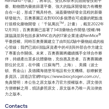
RenNano
小鼠），將單抗、雙抗和奈米抗體開發技術平
臺、動物體內藥效篩選平臺、強大的臨床開發能力有機整
合在一起，形成了獨具特色、涵蓋藥物研發全流程的新藥
研發能力。百奧賽圖正在對1000多個潛在可成藥的靶點進
TM
行規模化藥物開發（「千鼠萬抗
」計畫），截至2022年
12月31日，百奧賽圖已簽署了34項藥物合作開發/授權/轉
®
讓協議並與包括多家MNC在內的17家企業達成RenMice
平臺授權。同時百奧賽圖建立了由11項試驗中藥物組成的核
心管線；我們已就6項臨床資產中的4項與外部合作方建立
了專案合作關係。未來，百奧賽圖將繼續攜手全球合作夥
伴，持續產出眾多抗體藥物，充份惠及患者。百奧賽圖總
部位於北京，在中國（江蘇海門、上海）、美國（波士
頓、舊金山）及德國海德堡等地設有分支機構。欲瞭解更
多資訊，請造訪官網
https://www.biocytogen.com.cn/
。
免責聲明：本公告之原文版本乃官方授權版本。譯文僅供
方便瞭解之用，煩請參照原文，原文版本乃唯一具法律效
力之版本。
Contacts