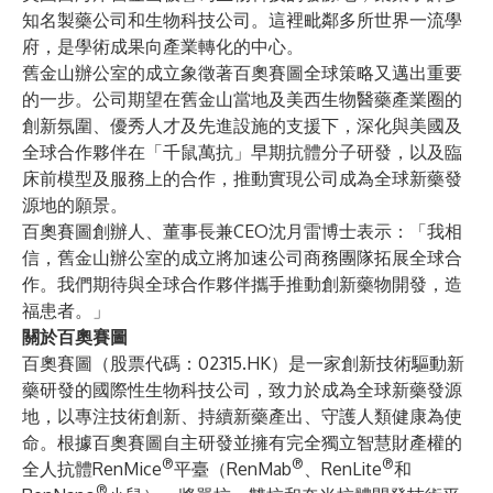
知名製藥公司和生物科技公司。這裡毗鄰多所世界一流學
府，是學術成果向產業轉化的中心。
舊金山辦公室的成立象徵著百奧賽圖全球策略又邁出重要
的一步。公司期望在舊金山當地及美西生物醫藥產業圈的
創新氛圍、優秀人才及先進設施的支援下，深化與美國及
全球合作夥伴在「千鼠萬抗」早期抗體分子研發，以及臨
床前模型及服務上的合作，推動實現公司成為全球新藥發
源地的願景。
百奧賽圖創辦人、董事長兼CEO沈月雷博士表示：「我相
信，舊金山辦公室的成立將加速公司商務團隊拓展全球合
作。我們期待與全球合作夥伴攜手推動創新藥物開發，造
福患者。」
關於百奧賽圖
百奧賽圖（股票代碼：02315.HK）是一家創新技術驅動新
藥研發的國際性生物科技公司，致力於成為全球新藥發源
地，以專注技術創新、持續新藥產出、守護人類健康為使
命。根據百奧賽圖自主研發並擁有完全獨立智慧財產權的
®
®
®
全人抗體RenMice
平臺（RenMab
、RenLite
和
®