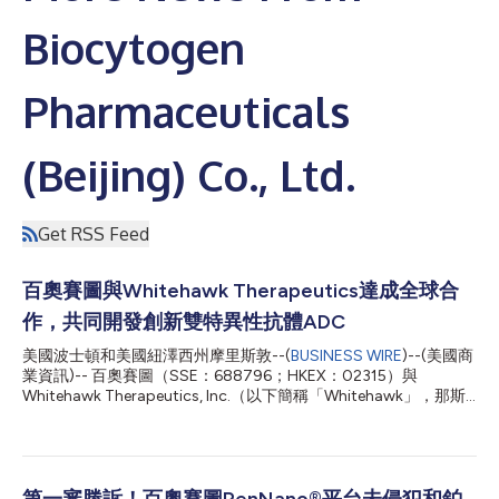
Biocytogen
Pharmaceuticals
(Beijing) Co., Ltd.
Get RSS Feed
百奧賽圖與Whitehawk Therapeutics達成全球合
作，共同開發創新雙特異性抗體ADC
美國波士頓和美國紐澤西州摩里斯敦--(
BUSINESS WIRE
)--(美國商
業資訊)-- 百奧賽圖（SSE：688796；HKEX：02315）與
Whitehawk Therapeutics, Inc.（以下簡稱「Whitehawk」，那斯
達克：WHWK）今日共同宣布，雙方已簽署一項全球策略性合作協
議，涵蓋多個雙特異性抗體藥物複合體（BsADC）研發專案，雙方
將由此建立更廣泛的策略性合作，共同推進多元化的下一代治療藥
物研發產品線，加快針對癌症及其他嚴重疾病的創新療法開發。
根據協議，百奧賽圖將透過其自主研發的RenLite®平台提供至多五
第一審勝訴！百奧賽圖RenNano®平台未侵犯和鉑