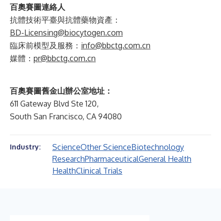
百奧賽圖連絡人
抗體技術平臺與抗體藥物資產：
BD-Licensing@biocytogen.com
臨床前模型及服務：
info@bbctg.com.cn
媒體：
pr@bbctg.com.cn
百奧賽圖舊金山辦公室地址：
611 Gateway Blvd Ste 120,
South San Francisco, CA 94080
Science
Other Science
Biotechnology
Industry:
Research
Pharmaceutical
General Health
Health
Clinical Trials