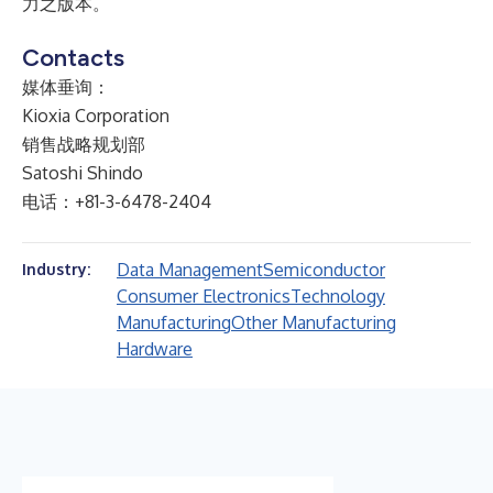
力之版本。
Contacts
媒体垂询：
Kioxia Corporation
销售战略规划部
Satoshi Shindo
电话：+81-3-6478-2404
Data Management
Semiconductor
Industry:
Consumer Electronics
Technology
Manufacturing
Other Manufacturing
Hardware