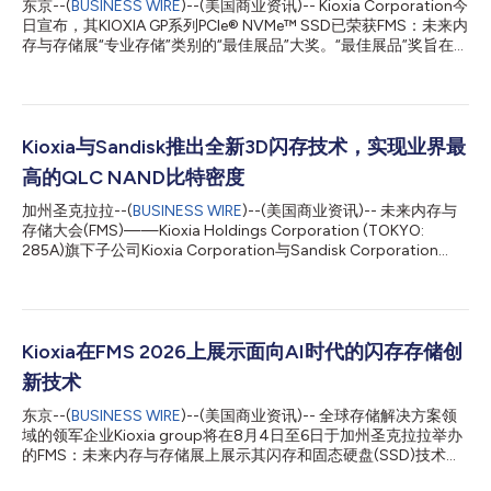
东京--(
BUSINESS WIRE
)--(美国商业资讯)-- Kioxia Corporation今
日宣布，其KIOXIA GP系列PCIe® NVMe™ SSD已荣获FMS：未来内
存与存储展“专业存储”类别的“最佳展品”大奖。“最佳展品”奖旨在表
彰卓越的产品与解决方案，嘉奖那些正在塑造内存与存储行业未来
的企业与技术。 KIOXIA GP1 PCIe 6.0 SSD是GP系列的一员，专为
AI基础设施打造，也是业界首款*1专为GPU直接访问优化的超高
IOPS PCIe® SSD。它搭载了KIOXIA XL-FLASH™第二代低延迟闪
存，在512字节数据访问下可提供高达1000万随机读取IOPS*2，
Kioxia与Sandisk推出全新3D闪存技术，实现业界最
让闪存能够作为高性能内存扩展层，帮助提升AI工作负载的GPU利
高的QLC NAND比特密度
用率。 未来内存与存储展大会总监George Mullins表示：“随着AI基
础设施不断演进，存储正成为下一代系统架构的关键推动因素。
加州圣克拉拉--(
BUSINESS WIRE
)--(美国商业资讯)-- 未来内存与
KIOXIA GP系列体现了KIOXIA在闪存和AI存储技术上的持续创新。
存储大会(FMS)——Kioxia Holdings Corporation (TOKYO:
通过以前瞻性的存储架构满足新兴的AI基础设施需求，KIOXIA GP
285A)旗下子公司Kioxia Corporation与Sandisk Corporation
系列荣获今年FMS‘专业存储’类别的‘最佳展品’奖可谓实...
(Nasdaq: SNDK)今日联合发布其新一代四层单元(QLC) 3D闪存技
术。与第八代产品相比，该技术的比特密度提升高达60%，突破
37 Gb/mm²，树立了比特密度、性能和能效的行业标杆1。 新一代
技术利用两家公司革命性的CMOS直接键合至阵列(CBA)技术2，将
CMOS逻辑电路和存储阵列分别在不同的晶圆上制造，然后通过高
Kioxia在FMS 2026上展示面向AI时代的闪存存储创
精度的晶圆对晶圆对准将它们键合在一起，与第八代3D闪存相
新技术
比，提高了读写带宽，并成为业界首款达到4.8 Gb/s3接口的QLC
3D闪存技术。 此外，额外的接口改进提升了I/O数据输出的传输能
东京--(
BUSINESS WIRE
)--(美国商业资讯)-- 全球存储解决方案领
效。这些大幅度的能效升级直接解决了现代AI和云基础设施面临的
域的领军企业Kioxia group将在8月4日至6日于加州圣克拉拉举办
功耗与散热挑战。 Kioxia首席技术官Hideshi Miyajima表示：“随着
的FMS：未来内存与存储展上展示其闪存和固态硬盘(SSD)技术
AI持续支撑社会的进步，其应用正从生成式AI扩展到基于智能体
（包括专为GPU直接访问进行优化的KIOXIA GP1系列PCIe® 6.0
的...