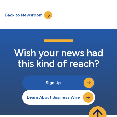
NVMe™超高IOPS SSD）如何赋能下一代AI基础设施。通过主旨演
讲、高管圆桌讨论、技术讲座和技术演示，Kioxia将全面展示驱动
下一代AI基础设施所需的性能、可扩展性和效率的创新技术。 FMS
Back to Newsroom
2026上的亮点包括近期发布的KIOXIA CM10系列PCIe® 6.0企业级
SSD和KIOXIA NX1系列SSD，这两款产品均支持直接液冷。专为AI
和现代数据中心环境设计的KIOXIA CM10系列SSD是首款采用BiCS
FLASH™第十代闪存的企业级驱动器，而KIOXIA NX1系列则代表了
新一代E1.S PCIe® 5.0 NVMe™数据中心SSD。 在FMS 2026上，
Kioxia将发表主旨演讲并参与多场涵盖广泛议题的会议。 主旨演
讲： 《利用闪存和SSD为AI时代重新定义数据中心存储...
Wish your news had
this kind of reach?
Sign Up
Learn About Business Wire