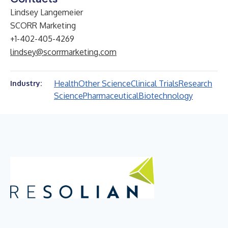
Lindsey Langemeier
SCORR Marketing
+1-402-405-4269
lindsey@scorrmarketing.com
Health
Other Science
Clinical Trials
Research
Industry:
Science
Pharmaceutical
Biotechnology