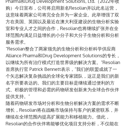
Pharma和Drug Development Solutions, Ltd.（
2022年收
购
）今日宣布，公司将启用新名
Resolian
并以此名运营，
这意味着两家公司将完全合并为一家企业。此举增强了双
方在美国、英国以及最近在
澳大利亚
建设的生物分析实验
室和专业人才之间的合作，Resolian也将继续扩张并在全
球范围内满足日益增长的小分子和大分子生物分析和分析
服务需求。
“Resolian整合了两家领先的生物分析和分析科学供应商
Alliance Pharma和Drug Development Solutions的专长，
以继续为所有治疗模式打造世界级的解决方案。”Resolian
首席执行官
Patrick Bennett
表示，“我们的联盟成就了一
个矢志解决复杂挑战的全球化专家团队，这正是我们的新
名字所要表达的。我们的主要目标是继续通过便利的方
式、积极的管理和必需的药物研发创新来为全球合作伙伴
提供支持。”
随着药物研发市场对分析和生物分析解决方案的需求不断
增长，Resolian将在战略市场保持与客户的紧密联系，并
继续在全球范围内提高扩展能力和移植能力。借此，
Resolian的合作伙伴将能够优化项目支持分析，不仅能在