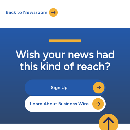
动项目，并将经验证的方法论在各实验室之间轻松转移，从而实现
治疗试验几乎可在全球各地进行的能力，而无需更换生物分析
Back to Newsroom
CRO。 “Denali的战略加盟将显著提升我们的能力，巩固我们在全
球市场的地位。”Resolian首席执行官Patrick Bennett说
道。“Denali的创始人和核心科学家在全球医药研发分析领域享有盛
誉，能将Denali在寡核苷酸、mRNA和脂质体方面的专长加入到
Resolian的服务组合中，尤其让我们倍感兴奋。我们期待着利用公
司不断发展壮大的优势，继续推动创新，为我们的客户和利益相关
者创造持久的价值。” Denali首席执行官蒙敏博士表示：“Denali团
队非常高兴能够加入Resolian。Denali由一群留美生物分析专家...
Wish your news had
this kind of reach?
Sign Up
Learn About Business Wire