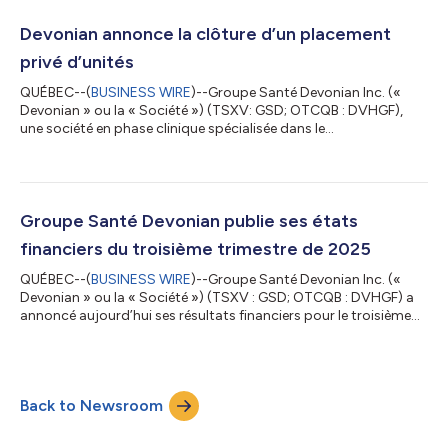
comblés Sur le plan manufacturier, la constance d’un lot à
l’autre de Thykamine™ a été confirmée grâce à des techniques
Devonian annonce la clôture d’un placement
analytiques de pointe,...
privé d’unités
QUÉBEC--(
BUSINESS WIRE
)--Groupe Santé Devonian Inc. («
Devonian » ou la « Société ») (TSXV: GSD; OTCQB : DVHGF),
une société en phase clinique spécialisée dans le
développement de solutions uniques pour les maladies
inflammatoires, annonce la clôture de son placement privé sans
l’entremise d’un courtier pour un produit brut total de 2 272
999,85 $ (le « Placement »). Le Placement consistait en
l’émission de 15 153 332 unités de la Société (les « Unités ») au
Groupe Santé Devonian publie ses états
prix de 0,15 $ par Unité. Chaque Uni...
financiers du troisième trimestre de 2025
QUÉBEC--(
BUSINESS WIRE
)--Groupe Santé Devonian Inc. («
Devonian » ou la « Société ») (TSXV : GSD; OTCQB : DVHGF) a
annoncé aujourd’hui ses résultats financiers pour le troisième
trimestre terminé le 30 avril 2025. Commentaires de la direction
« Les flux de trésorerie d’exploitation générés par les revenus
d’Altius ont continué à soutenir l’avancement du
développement du Thykamine™, notre produit principal. Bien
Back to Newsroom
que notre entente de distribution de DEXLANSOPRAZOLE soit
maintenant terminée, nos l...