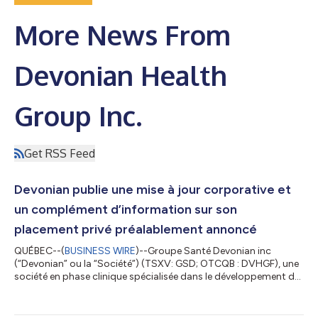
More News From
Devonian Health
Group Inc.
Get RSS Feed
Devonian publie une mise à jour corporative et
un complément d’information sur son
placement privé préalablement annoncé
QUÉBEC--(
BUSINESS WIRE
)--Groupe Santé Devonian inc
(“Devonian” ou la “Société”) (TSXV: GSD; OTCQB : DVHGF), une
société en phase clinique spécialisée dans le développement de
solutions uniques pour les maladies inflammatoires, publie
aujourd'hui une mise à jour corporative : Thykamine™ : un
pipeline en pleine expansion au service de besoins médicaux non