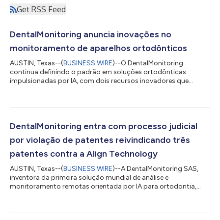
Get RSS Feed
DentalMonitoring anuncia inovações no
monitoramento de aparelhos ortodônticos
AUSTIN, Texas--(
BUSINESS WIRE
)--O DentalMonitoring
continua definindo o padrão em soluções ortodônticas
impulsionadas por IA, com dois recursos inovadores que
permitem aos dentistas visualizar melhor o progresso e os
obstáculos durante o tratamento. Uma atualização da
plataforma, incluindo a nova linha do tempo do paciente e a
barra de progresso, está agora disponível no painel para
dentistas a nível mundial. Com a nova linha do tempo do
DentalMonitoring entra com processo judicial
paciente e a barra de progresso, os dentistas podem agora...
por violação de patentes reivindicando três
patentes contra a Align Technology
AUSTIN, Texas--(
BUSINESS WIRE
)--A DentalMonitoring SAS,
inventora da primeira solução mundial de análise e
monitoramento remotas orientada por IA para ortodontia,
anunciou hoje que entrou com um processo judicial por
violação de patentes contra a Align Technology, Inc.,
fabricantes do Invisalign®. O processo judicial está pendente