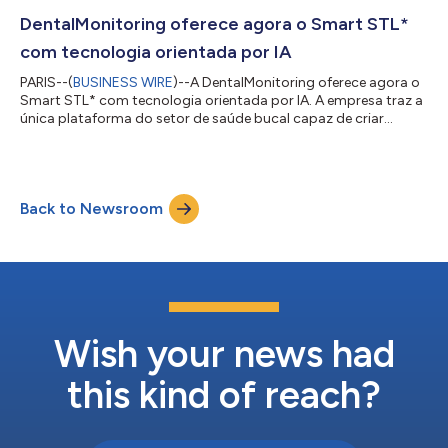
no Distrito Norte da Califórnia. No processo judicial, a
DentalMonitoring declara que a solução Virtual Care AI da Align
DentalMonitoring oferece agora o Smart STL*
Technology infringe as patentes da DentalMoni...
com tecnologia orientada por IA
PARIS--(
BUSINESS WIRE
)--A DentalMonitoring oferece agora o
Smart STL* com tecnologia orientada por IA. A empresa traz a
única plataforma do setor de saúde bucal capaz de criar
arquivos STL atualizados 100% de modo remoto*. Esta adição
à tecnologia remota de saúde bucal ajuda os dentistas a
oferecer tratamento de forma conveniente e econômica, o que
antes era impossível. A DentalMonitoring é conhecida pela
Back to Newsroom
inovação em odontologia e ortodontia, sendo que expandiu
esta reputação com esta nova ofer...
Wish your news had
this kind of reach?