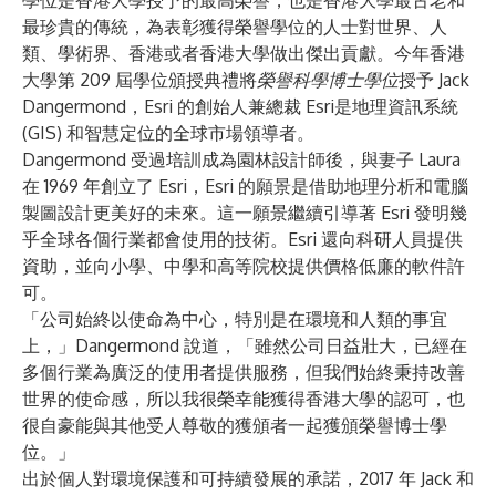
學位是香港大學授予的最高榮譽，也是香港大學最古老和
最珍貴的傳統，為表彰獲得榮譽學位的人士對世界、人
類、學術界、香港或者香港大學做出傑出貢獻。今年香港
大學第 209 屆學位頒授典禮將
榮譽科學博士學位
授予 Jack
Dangermond，Esri 的創始人兼總裁
Esri
是地理資訊系統
(GIS) 和智慧定位的全球市場領導者。
Dangermond 受過培訓成為園林設計師後，與妻子 Laura
在 1969 年創立了 Esri，Esri 的願景是借助地理分析和電腦
製圖設計更美好的未來。這一願景繼續引導著 Esri 發明幾
乎全球各個行業都會使用的技術。Esri 還向科研人員提供
資助，並向小學、中學和高等院校提供價格低廉的軟件許
可。
「公司始終以使命為中心，特別是在環境和人類的事宜
上，」Dangermond 說道，「雖然公司日益壯大，已經在
多個行業為廣泛的使用者提供服務，但我們始終秉持改善
世界的使命感，所以我很榮幸能獲得香港大學的認可，也
很自豪能與其他受人尊敬的獲頒者一起獲頒榮譽博士學
位。」
出於個人對環境保護和可持續發展的承諾，2017 年 Jack 和