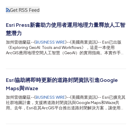
Get RSS Feed
Esri Press新書助力使用者運用地理力量釋放人工智
慧潛力
加州雷德蘭茲--(
BUSINESS WIRE
)--(美國商業資訊)-- Esri已出版
《Exploring GeoAI: Tools and Workflows》，這是一本使用
ArcGIS應用地理空間人工智慧（GeoAI）的實用指南。本實作手冊
專為GIS專業人員、分析師和資料科學家設計，提供將先進AI工作
流程整合至真實世界空間分析所需的知識與工具。 隨著GeoAI持續
改變各機構組織分析與解讀位置導向資料的方式，《Exploring
GeoAI》讓讀者能夠信心十足地執行深度學習模型與工作流程。本
書引導使用者走過完整的GeoAI生命週期——從系統與資料準備，
Esri協助將即時更新的道路封閉資訊引進Google
到在營運環境中訓練、評估與部署模型。 讀者首先將學習如何安
Maps與Waze
裝與設定深度學習框架、評估硬體功能並最佳化系統效能。隨後，
讀者將循序漸進完成GeoAI工作流程的核心階段，包括定義專案需
加州雷德蘭茲--(
BUSINESS WIRE
)--(美國商業資訊)-- Esri已擴充其
求、選擇合適的資料、挑選與訓練模型，以及信心十足地評估結
社群地圖計畫，支援將道路封閉資訊與Google Maps和Waze共
果。 每個章節皆包含精心規劃且運用真實世界資料集的逐步教
用。去年，Esri在其ArcGIS平台推出道路封閉解決方案，讓使用者
學，使讀者能在解決具實質意義的空間問題時建立實務專業知識。
能夠便捷地將道路封閉資訊即時與主流消費級地圖服務提供者共
本書展示了如何在ArcGIS Pro及ArcGIS Online中應用預先訓練的深
用，以便其在地圖中更新這一重要資訊。該解決方案旨在彌合負責
度學習模型...
管理及時道路更新的政府機構與仰賴地圖應用程式進行即時導航的
公眾之間的資訊差距。 目前，美國及其他國家已有超過100個社群