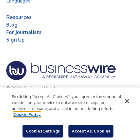
Languages
Resources
Blog
For Journalists
Sign Up
© 2026 Business Wire, Inc.
By clicking “Accept All Cookies”, you agree to the storing of
Privacy Policy
Cookie Policy
Accessibility Statement
cookies on your device to enhance site navigation,
analyze site usage, and assist in our marketing efforts.
Terms of Use
Legal
Cookie Policy
Cookies Settings
Accept All Cookies