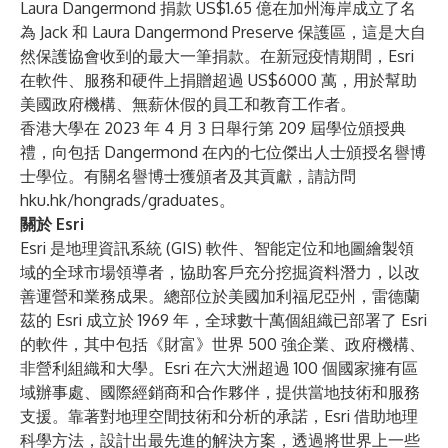
Laura Dangermond 捐款 US$1.65 億在加州海岸成立了名
為 Jack 和 Laura Dangermond Preserve 保護區，這是大自
然保護協會收到的最大一筆捐款。在新冠疫情期間，Esri
在軟件、服務和硬件上捐贈超過 US$6000 萬，用於幫助
美國政府機構、無薪休假的員工和教育工作者。
香港大學在 2023 年 4 月 3 日舉行第 209 屆學位頒授典
禮，向包括 Dangermond 在內的七位傑出人士頒授名譽博
士學位。有關名譽博士獲頒者及其貢獻，請訪問
hku.hk/hongrads/graduates
。
關於 Esri
Esri 是地理資訊系統 (GIS) 軟件、智能定位和地圖繪製領
域的全球市場領導者，協助客戶充分挖掘資料潛力，以改
善運營和業務成果。總部位於美國加利福尼亞州，雷德蘭
茲的 Esri 成立於 1969 年，全球數十萬個組織已部署了 Esri
的軟件，其中包括《財富》世界 500 強企業、政府機構、
非營利組織和大學。Esri 在六大洲超過 100 個國家擁有區
域辦事處、國際經銷商和合作夥伴，提供當地技術和服務
支援。靠著對地理空間技術和分析的承諾，Esri 借助地理
科學方法，設計出最先進的解決方案，透過將世界上一些