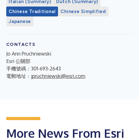
Italian (Summary)
Dutch (Summary)
Chinese Traditional
Chinese Simplified
Japanese
CONTACTS
Jo Ann Pruchniewski
Esri 公關部
手機號碼：301-693-2643
電郵地址：
jpruchniewski@esri.com
More News From Esri