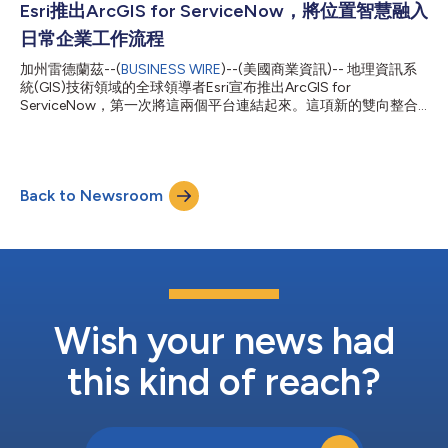
積極共用道路封閉資訊。如今，ArcGIS使用者可透過Waze for
Esri推出ArcGIS for ServiceNow，將位置智慧融入
Cities計畫，輕鬆將這些同樣權威的資料與Google Maps和Waze共
日常企業工作流程
用。 Esri ArcGIS內容技術長Deane Kensok表示：「一年多來，我
們一直與數十個地方政府客戶攜手合作，將其道路封閉資訊與我們
加州雷德蘭茲--(
BUSINESS WIRE
)--(美國商業資訊)-- 地理資訊系
最早的消費級地圖合作夥伴——Apple Maps和TomTom共用。許
統(GIS)技術領域的全球領導者Esri宣布推出ArcGIS for
多參與社群地圖計畫的使用者希望我們進一步將這一能力擴充至
ServiceNow，第一次將這兩個平台連結起來。這項新的雙向整合
Google Maps和Waze。如今，我們欣然與這兩大平台攜手合作以
讓使用者能夠將位置智慧直接融入其日常業務工作流程。 利用
達成這一目標。」 Waze產品經理Assaf Eisenb...
ServiceNow的各類企業，包括商業、州和地方政府、公用事業、
能源、商業、醫療保健、電信及其他產業的企業，將能夠在ArcGIS
地圖和應用程式中視覺化和分析營運資料（如事件、授權、設施及
Back to Newsroom
工單），也可以在ServiceNow內部由ArcGIS驅動的地圖上對其進
行視覺化處理。使用者可以在兩個平台之間共用資料而無需重複，
瞭解事件發生地點，並在不離開現有系統的情況下採取行動。 該
整合方案包含兩個組件：Connector for ServiceNow，可將
ServiceNow業務資料引進ArcGIS；以及ArcGIS Maps for
ServiceNow，可在ServiceNow AI平台內啟用ArcGIS功能。藉助
Connector for ServiceNow，ArcGIS使用者可以將ServiceNow資
料引進Arc...
Wish your news had
this kind of reach?