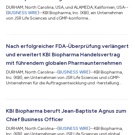
DURHAM, North Carolina, USA, und ALAMEDA, Kalifornien, USA--
(
BUSINESS WIRE
)--KBI Biopharma, Inc. (KBI), ein Unternehmen
von JSR Life Sciences und cGMP-konforme
Auftragsentwicklungs- und Produktionsorganisation (CDMO),
und Infinimmune, Inc., ein Biotechnologieunternehmen und
Wegbereiter in der Entdeckung und Entwicklung von humanen
Antikörpern, haben ihre Zusammenarbeit bekannt gegeben, um
die Produktion des führenden humanen monoklonalen
Nach erfolgreicher FDA-Überprüfung verlängert
Antikörperprogramms („IFX-101“) von Infinimmune voranzutr...
und erweitert KBI Biopharma Handelsvertrag
mit führendem globalen Pharmaunternehmen
DURHAM, North Carolina--(
BUSINESS WIRE
)--KBI Biopharma,
Inc. (KBI), ein Unternehmen von JSR Life Sciences und cGMP-
Unternehmen für die Auftragsentwicklung und -herstellung
(CDMO), gab heute bekannt, dass das Unternehmen seinen
Handelsvertrag mit einem führenden globalen
Pharmaunternehmen verlängert und erweitert hat. Der erneuerte
Vertrag wurde ursprünglich im Jahr 2020 initiiert und läuft nun
bis 2029 mit einer bemerkenswerten Änderung, die eine
KBI Biopharma beruft Jean-Baptiste Agnus zum
Kaufverpflichtung für zwei therapeutische Produk...
Chief Business Officer
DURHAM, North Carolina--(
BUSINESS WIRE
)--KBI Biopharma,
Inc. (KBI), ein Unternehmen von JSR Life Sciences und global