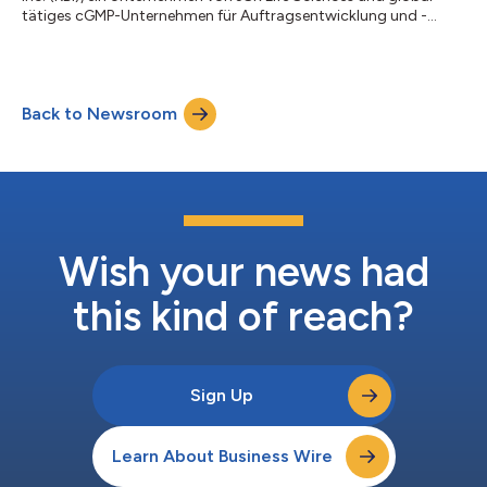
tätiges cGMP-Unternehmen für Auftragsentwicklung und -
herstellung (CDMO), gab heute die Berufung von Jean-Baptiste
(JB) Agnus zum Chief Business Officer bekannt, der das KBI-
Führungsteam verstärkt. JB bringt mehr als zwei Jahrzehnte
Erfahrung mit, die er in verschiedenen Sektoren der Biopharma-
Back to Newsroom
Industrie gesammelt hat, und verfügt über Fachwissen in der
kommerziellen Entwicklung v...
Wish your news had
this kind of reach?
Sign Up
Learn About Business Wire