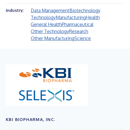
Data Management
Biotechnology
Industry:
Technology
Manufacturing
Health
General Health
Pharmaceutical
Other Technology
Research
Other Manufacturing
Science
KBI BIOPHARMA, INC.