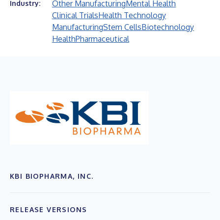
Other Manufacturing
Mental Health
Industry:
Clinical Trials
Health Technology
Manufacturing
Stem Cells
Biotechnology
Health
Pharmaceutical
KBI BIOPHARMA, INC.
RELEASE VERSIONS