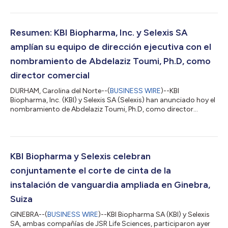
de sus clientes del sector biofarmacéutico global. La nueva
estructura ofrecerá soluciones integradas y sin fisuras para
todos los clientes, desde el desarrollo de líneas celulares y el
desarrollo de procesos hasta los servicios de fabricación bajo
Resumen: KBI Biopharma, Inc. y Selexis SA
las...
amplían su equipo de dirección ejecutiva con el
nombramiento de Abdelaziz Toumi, Ph.D, como
director comercial
DURHAM, Carolina del Norte--(
BUSINESS WIRE
)--KBI
Biopharma, Inc. (KBI) y Selexis SA (Selexis) han anunciado hoy el
nombramiento de Abdelaziz Toumi, Ph.D, como director
comercial de las empresas. Toumi aporta más de dos décadas
de experiencia global en los sectores biotecnológico,
farmacéutico y de desarrollo y fabricación por contrato
(CDMO), demostrando un liderazgo visionario y estratégico. En
este puesto, Toumi dirigirá el departamento de Desarrollo
KBI Biopharma y Selexis celebran
Comercial Global de KBI y Selexis, encabez...
conjuntamente el corte de cinta de la
instalación de vanguardia ampliada en Ginebra,
Suiza
GINEBRA--(
BUSINESS WIRE
)--KBI Biopharma SA (KBI) y Selexis
SA, ambas compañías de JSR Life Sciences, participaron ayer