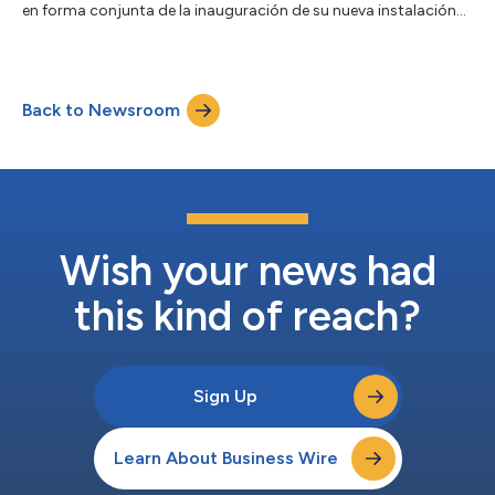
en forma conjunta de la inauguración de su nueva instalación
de vanguardia en Ginebra, Suiza. Diseñada para atender
directamente el aumento de la demanda de desarrollo y
fabricación de medicamentos biofarmacéuticos en Europa, la
instalación respaldará un proceso completo e integrado de los
Back to Newsroom
servicios de desarrollo de líneas celulares (cell line development,
CLD) de Selexis junto...
Wish your news had
this kind of reach?
Sign Up
Learn About Business Wire