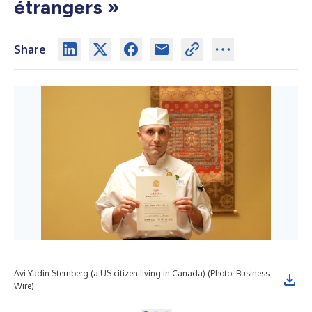
étrangers »
Share
Avi Yadin Sternberg (a US citizen living in Canada) (Photo: Business
Kok
Wire)
Bus