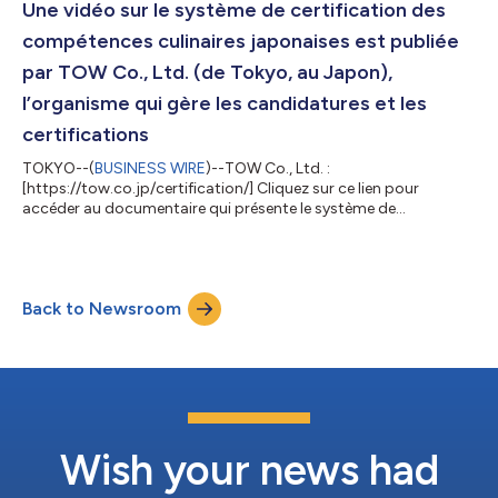
Une vidéo sur le système de certification des
compétences culinaires japonaises est publiée
par TOW Co., Ltd. (de Tokyo, au Japon),
l’organisme qui gère les candidatures et les
certifications
TOKYO--(
BUSINESS WIRE
)--TOW Co., Ltd. :
[https://tow.co.jp/certification/] Cliquez sur ce lien pour
accéder au documentaire qui présente le système de
certification en montrant le parcours des chefs qui, à l’étranger,
tentent d’obtenir la certification Gold, la norme la plus élevée du
système. Depuis avril 2016, le ministère de l’Agriculture, des
Forêts et de la Pêche a établi des lignes directrices concernant
Back to Newsroom
la certification des compétences culinaires honorant la cuisine
japonaise dans les pa...
Wish your news had