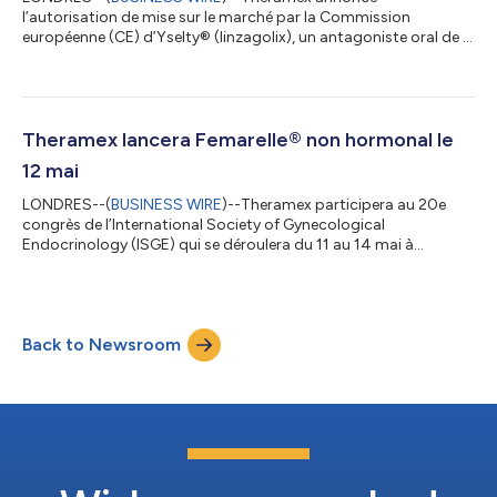
l’autorisation de mise sur le marché par la Commission
européenne (CE) d’Yselty® (linzagolix), un antagoniste oral de la
GnRH, indiqué dans le traitement des symptômes modérés à
sévères des fibromes utérins (FU) chez les femmes adultes (plus
de 18 ans) en âge de procréer. Cette annonce est faite en
collaboration avec ObsEva SA (Nasdaq : OBSV), une société
biopharmaceutique développant et commercialisant des
Theramex lancera Femarelle® non hormonal le
thérapies innovantes visant à améliorer la sa...
12 mai
LONDRES--(
BUSINESS WIRE
)--Theramex participera au 20e
congrès de l’International Society of Gynecological
Endocrinology (ISGE) qui se déroulera du 11 au 14 mai à
Florence, Italie. L’ISGE est une organisation à but non lucratif
dont le but est d’accroître la sensibilisation à des sujets
gynécologiques importants en assurant un dialogue entre les
parties intéressées. Theramex est fière de présenter Femarelle®
Back to Newsroom
qui sera commercialisé en Italie, en France, en Espagne, en
Allemagne, au Royaume-Uni, e...