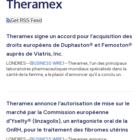
Theramex
Get RSS Feed
Theramex signe un accord pour l’acquisition des
droits européens de Duphaston® et Femoston®
auprès de Viatris, Inc.
LONDRES--(
BUSINESS WIRE
)--Theramex, l’un des principaux
laboratoires pharmaceutiques mondiaux spécialisés dans la
santé de la femme, a le plaisir d’annoncer qu’il a conclu un
accord pour acquérir les droits européens de Duphaston® et
Femoston® auprès de Viatris Inc. Viatris conserve les droits
pour l’Australie et le Japon. La transaction est soumise aux
autorisations réglementaires et antitrust habituelles. « Dans la
mesure où nous continuons à renforcer notre engagement en
Theramex annonce l'autorisation de mise sur le
faveur de la santé d...
marché par la Commission européenne
d'Yselty® (linzagolix), un antagoniste oral de la
GnRH, pour le traitement des fibromes utérins
LONDRES--(
BUSINESS WIRE
)--Theramex annonce