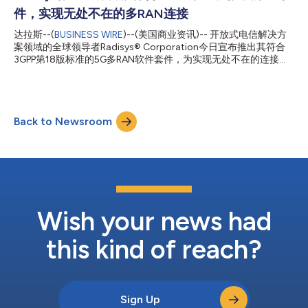
Radisys Connect RAN软件已在全球范围内针对多种用例进行了部
件，实现无处不在的多RAN连接
署。 Radisys的Connect RAN 5G解决方案提供了一套全面的特性
集，可与广泛的生态系统实现完全互操作，并提供强大的可管理性
达拉斯--(
BUSINESS WIRE
)--(美国商业资讯)-- 开放式电信解决方
支持，使客户能够以较低的运营和资本支出以及较快的上市速度在
案领域的全球领导者Radisys® Corporation今日宣布推出其符合
多个垂直行业中部署小基站。 亮点 Radisys在Dragonwing
3GPP第18版标准的5G多RAN软件套件，为实现无处不在的连接性
FSM100和FSM200平台的毫米波无线接入网(RAN)领域持续保持
树立了新的行业标杆。这款下一代5G RAN解决方案旨在无缝集成
领先地位，支持高...
地面网络、非地面网络(NTN)和非3GPP接入网络。 Radisys的多
RAN软件套件具备对即将推出的3GPP第19版特性的前向兼容性，
并且与第17版完全向后兼容，涵盖了降低能力(RedCap)及其他先
Back to Newsroom
进特性，支持从小型基站和专用网络到固定无线接入(FWA)以及基
于卫星的NTN连接等广泛的部署场景。 关键能力 通用5G接入——
实现地面网络、地球同步轨道(GEO)/中地球轨道(MEO)/低地球轨
道(LEO)卫星以及NTN部署之间的无缝集成，确保在任何地方都能
实现可靠连接。 灵活的部署与回传——包括5G集成接入与回传
(IAB)功能，通过作为符合3GPP标准的施主集中单元(Donor CU)和
施主分布式单元(Donor DU)的5G无线回传服务中继节点，在光纤
稀缺的环境中构建具有成本效益的高性能网络。 多接入与...
Wish your news had
this kind of reach?
Sign Up