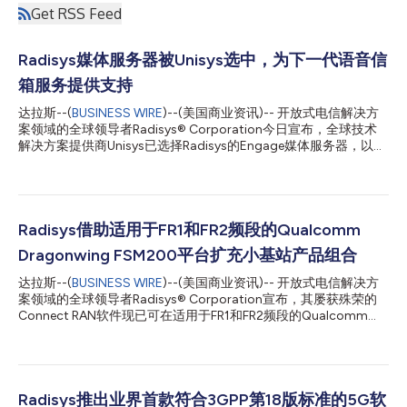
Get RSS Feed
Radisys媒体服务器被Unisys选中，为下一代语音信
箱服务提供支持
达拉斯--(
BUSINESS WIRE
)--(美国商业资讯)-- 开放式电信解决方
案领域的全球领导者Radisys® Corporation今日宣布，全球技术
解决方案提供商Unisys已选择Radisys的Engage媒体服务器，以增
强其为一级移动网络运营商(MNO)提供的语音信箱服务。 Radisys
的Engage媒体服务器使Unisys能够进一步实现其语音信箱服务相
关基础设施的现代化，并与该公司的云及容器战略保持一致。
Radisys平台提供的一项关键语音信箱服务是媒体资源功能(MRF)，
该功能负责媒体混合、转码以及双音多频(DTMF)信号检测等关键
Radisys借助适用于FR1和FR2频段的Qualcomm
任务。Unisys选择Radisys的Engage媒体服务器，是因为其能够在
Dragonwing FSM200平台扩充小基站产品组合
虚拟化和基于云的部署中提供强大的性能。 Unisys企业计算解决方
案部解决方案管理副总裁Sean Tinney表示：“Radisys的Engage媒
达拉斯--(
BUSINESS WIRE
)--(美国商业资讯)-- 开放式电信解决方
体服务器的功能与我们的云战略相符，为我们提供了持续进行产品
案领域的全球领导者Radisys® Corporation宣布，其屡获殊荣的
创新和满足客户需求所需的性能与灵活性。Radisys的Engage媒体
Connect RAN软件现已可在适用于FR1和FR2频段的Qualcomm
服务器不仅提供我们的先进语音信箱服务所需的强大媒体处理能
Dragonwing™ FSM200平台上使用。该解决方案利用
力，还能确保与我们现有系统的无缝集...
Dragonwing FSM200平台的基带和先进的射频功能，凭借各种细
分市场所需的先进特性来满足高性能/高容量用例的需求，包括移
动网络运营商、企业、固定无线接入(FWA)、专用5G、工业4.0和
家庭网络。搭载于Qualcomm Dragonwing™ FSM100平台上的
Radisys推出业界首款符合3GPP第18版标准的5G软