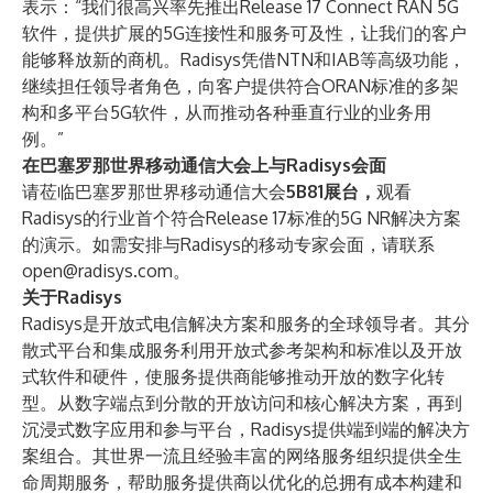
表示：“我们很高兴率先推出Release 17 Connect RAN 5G
软件，提供扩展的5G连接性和服务可及性，让我们的客户
能够释放新的商机。Radisys凭借NTN和IAB等高级功能，
继续担任领导者角色，向客户提供符合ORAN标准的多架
构和多平台5G软件，从而推动各种垂直行业的业务用
例。”
在巴塞罗那世界移动通信大会上与Radisys
会面
请莅临巴塞罗那世界移动通信大会
5B81展台，
观看
Radisys的行业首个符合Release 17标准的5G NR解决方案
的演示。如需安排与Radisys的移动专家会面，请联系
open@radisys.com
。
关于Radisys
Radisys是开放式电信解决方案和服务的全球领导者。其分
散式平台和集成服务利用开放式参考架构和标准以及开放
式软件和硬件，使服务提供商能够推动开放的数字化转
型。从数字端点到分散的开放访问和核心解决方案，再到
沉浸式数字应用和参与平台，Radisys提供端到端的解决方
案组合。其世界一流且经验丰富的网络服务组织提供全生
命周期服务，帮助服务提供商以优化的总拥有成本构建和