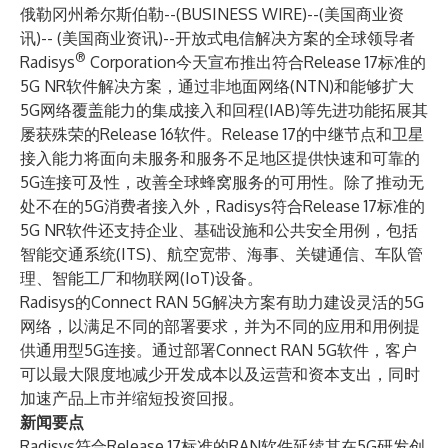
俄勒冈州希尔斯伯勒--(
BUSINESS WIRE
)--
(美国商业资
讯)-- (美国商业资讯)--开放式电信解决方案的全球领导者
®
Radisys
Corporation
今天宣布推出符合Release 17标准的
5G NR软件解决方案，通过非地面网络(NTN)和能够扩大
5G网络覆盖能力的集成接入和回程(IAB)等先进功能拓展其
屡获殊荣的Release 16软件。Release 17的中继节点和卫星
接入能力将面向未服务和服务不足地区提供快速和可靠的
5G连接可及性，改善全球蜂窝服务的可用性。除了推动无
处不在的5G消费者接入外，Radisys符合Release 17标准的
5G NR软件还支持企业、基础设施和公共安全用例，包括
智能交通系统(ITS)、航空宽带、海事、关键通信、车队管
理、智能工厂和物联网(IoT)设备。
Radisys的Connect RAN 5G解决方案有助力建设灵活的5G
网络，以满足不同的部署要求，并为不同的应用和用例提
供通用型5G连接。通过部署Connect RAN 5G软件，客户
可以最大限度地减少开发成本以及运营和资本支出，同时
加速产品上市并缩短投资回报。
新闻要点
Radisys符合Release 17标准的RAN软件延续其在5G研发创