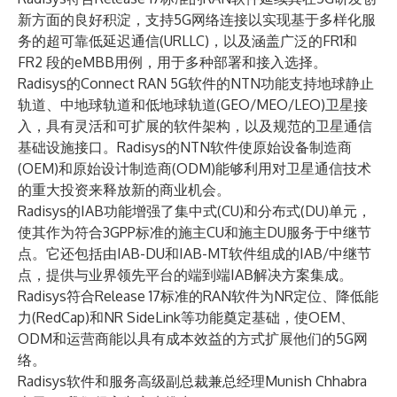
新方面的良好积淀，支持5G网络连接以实现基于多样化服
务的超可靠低延迟通信(URLLC)，以及涵盖广泛的FR1和
FR2 段的eMBB用例，用于多种部署和接入选择。
Radisys的Connect RAN 5G软件的NTN功能支持地球静止
轨道、中地球轨道和低地球轨道(GEO/MEO/LEO)卫星接
入，具有灵活和可扩展的软件架构，以及规范的卫星通信
基础设施接口。Radisys的NTN软件使原始设备制造商
(OEM)和原始设计制造商(ODM)能够利用对卫星通信技术
的重大投资来释放新的商业机会。
Radisys的IAB功能增强了集中式(CU)和分布式(DU)单元，
使其作为符合3GPP标准的施主CU和施主DU服务于中继节
点。它还包括由IAB-DU和IAB-MT软件组成的IAB/中继节
点，提供与业界领先平台的端到端IAB解决方案集成。
Radisys符合Release 17标准的RAN软件为NR定位、降低能
力(RedCap)和NR SideLink等功能奠定基础，使OEM、
ODM和运营商能以具有成本效益的方式扩展他们的5G网
络。
Radisys软件和服务高级副总裁兼总经理Munish Chhabra