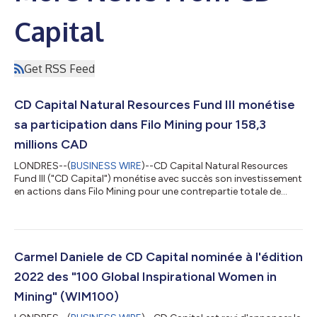
Capital
Get RSS Feed
CD Capital Natural Resources Fund III monétise
sa participation dans Filo Mining pour 158,3
millions CAD
LONDRES--(
BUSINESS WIRE
)--CD Capital Natural Resources
Fund III ("CD Capital") monétise avec succès son investissement
en actions dans Filo Mining pour une contrepartie totale de
158,3 millions CAD. Filo Mining est une société canadienne
d’exploration et de développement axée sur l'avancement de
son gisement de cuivre-or-argent Filo del Sol détenu en
exclusivité et situé dans la région III du Chili et la province voisine
de San Juan, en Argentine. CD a pris une participation
Carmel Daniele de CD Capital nominée à l'édition
stratégique dans l’...
2022 des "100 Global Inspirational Women in
Mining" (WIM100)