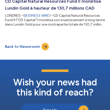
de San Juan, en Argentine. CD a pris une participation
CD Capital Natural Resources Fund II monétise
stratégique dans l’...
Lundin Gold à hauteur de 130,7 millions CAD
LONDRES--(
BUSINESS WIRE
)--CD Capital Natural Resources
Fund II ("CD Capital”) monétise son investissement à long terme
dans Lundin Gold pour une contrepartie totale de 130,7 millions
CAD. CD Capital est fier d'avoir été le premier investisseur
institutionnel en 2014 à soutenir le financement de l'acquisition
de Fruta del Norte, un producteur aurifère équatorien de
premier plan, désormais en pleine croissance et générateur de
Back to Newsroom
revenus. L'acquisition s'est révélée être transformatrice pour la
soci...
Wish your news had
this kind of reach?