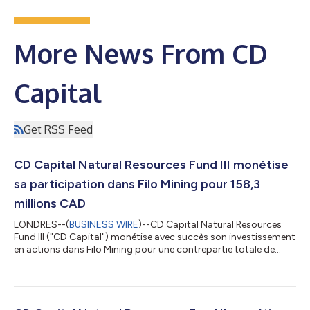
More News From CD
Capital
Get RSS Feed
CD Capital Natural Resources Fund III monétise
sa participation dans Filo Mining pour 158,3
millions CAD
LONDRES--(
BUSINESS WIRE
)--CD Capital Natural Resources
Fund III ("CD Capital") monétise avec succès son investissement
en actions dans Filo Mining pour une contrepartie totale de
158,3 millions CAD. Filo Mining est une société canadienne
d’exploration et de développement axée sur l'avancement de
son gisement de cuivre-or-argent Filo del Sol détenu en
exclusivité et situé dans la région III du Chili et la province voisine