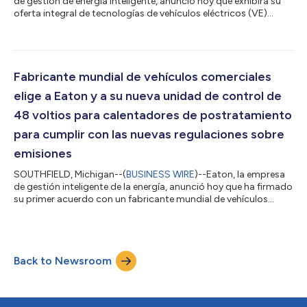
de gestión de energía inteligente, anunció hoy que exhibirá su
oferta integral de tecnologías de vehículos eléctricos (VE)
orientadas a la seguridad en el pabellón 10-A26 de The Battery
Show Europe, que se llevará a cabo del 18 al 20 de junio en
Stuttgart (Alemania). “Aunque la adopción de VE sigue
aumentando, estamos ayudando a que los clientes globales
satisfagan la creciente demanda con tecnologías
Fabricante mundial de vehículos comerciales
innovadoras”, afirmó Mark Schneider,...
elige a Eaton y a su nueva unidad de control de
48 voltios para calentadores de postratamiento
para cumplir con las nuevas regulaciones sobre
emisiones
SOUTHFIELD, Michigan--(
BUSINESS WIRE
)--Eaton, la empresa
de gestión inteligente de la energía, anunció hoy que ha firmado
su primer acuerdo con un fabricante mundial de vehículos
comerciales. El objeto de este acuerdo es la provisión de la
nueva unidad de control programable de postratamiento de
48 voltios para catalizadores calentados con electricidad. Al
calentar rápidamente el catalizador postratamiento de gases
Back to Newsroom
de escape diésel y mantenerlo caliente durante el
funcionamiento del motor con c...