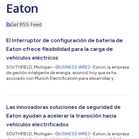
Eaton
Get RSS Feed
El Interruptor de configuración de batería de
Eaton ofrece flexibilidad para la carga de
vehículos eléctricos
SOUTHFIELD, Michigan--(
BUSINESS WIRE
)--Eaton, la empresa
de gestión inteligente de energía, anunció hoy que se ha
asociado con Munich Electrification para desarrollar y
comercializar su interruptor de configuración de batería (BCS),
una solución avanzada para paquetes de baterías de doble
cadena de 400 voltios/800 voltios en vehículos electrificados.
Este dispositivo innovador, integrado y biestable para
reconfiguración en paralelo/en serie permite que los vehículos
Las innovadoras soluciones de seguridad de
de 800 voltios se carguen de...
Eaton ayudan a acelerar la transición hacia
vehículos electrificados
SOUTHFIELD, Michigan--(
BUSINESS WIRE
)--Eaton, la empresa