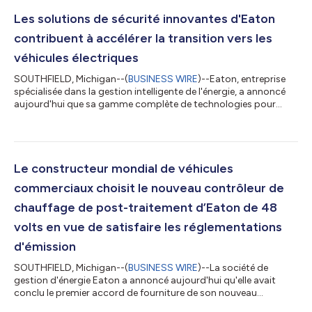
volts/800 volts à double chaîne dans les véhicules électrifiés. Ce
dispositif innovant, intégré et bistable, permet la
Les solutions de sécurité innovantes d'Eaton
reconfiguration parallèle/série. Il perme...
contribuent à accélérer la transition vers les
véhicules électriques
SOUTHFIELD, Michigan--(
BUSINESS WIRE
)--Eaton, entreprise
spécialisée dans la gestion intelligente de l'énergie, a annoncé
aujourd'hui que sa gamme complète de technologies pour
véhicules électriques (VÉ) axées sur la sécurité sera exposée du
18 au 20 juin dans le hall 10-A36 du Battery Show Europe à
Stuttgart, en Allemagne. « Alors que l'adoption des VÉ continue
d'augmenter, nous aidons nos clients internationaux à
répondre à la demande croissante grâce à de nouvelles
Le constructeur mondial de véhicules
technologies innovantes »,...
commerciaux choisit le nouveau contrôleur de
chauffage de post-traitement d’Eaton de 48
volts en vue de satisfaire les réglementations
d'émission
SOUTHFIELD, Michigan--(
BUSINESS WIRE
)--La société de
gestion d'énergie Eaton a annoncé aujourd'hui qu'elle avait
conclu le premier accord de fourniture de son nouveau
contrôleur programmable de 48 volts destiné au chauffage