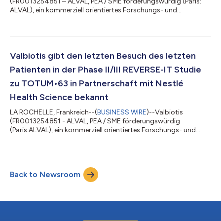
(FR0013254851 – ALVAL, PEA / SME förderungswürdig (Paris:
ALVAL), ein kommerziell orientiertes Forschungs- und
Entwicklungsunternehmen, das sich der wissenschaftlichen
Innovation zur Vorbeugung und Bekämpfung von
Stoffwechsel- und Herz-Kreislauferkrankungen verschrieben
hat, veröffentlicht seine Ergebnisse für das Geschäftsjahr 2022
und gibt einen Überblick über seine klinischen und
Valbiotis gibt den letzten Besuch des letzten
wissenschaftlichen Neuigkeiten sowie die jüngsten strategisch...
Patienten in der Phase II/III REVERSE-IT Studie
zu TOTUM•63 in Partnerschaft mit Nestlé
Health Science bekannt
LA ROCHELLE, Frankreich--(
BUSINESS WIRE
)--Valbiotis
(FR0013254851 - ALVAL, PEA / SME förderungswürdig
(Paris:ALVAL), ein kommerziell orientiertes Forschungs- und
Entwicklungsunternehmen, das sich der wissenschaftlichen
Innovation zur Vorbeugung und Bekämpfung von
Stoffwechsel- und Herz-Kreislauferkrankungen verschrieben
hat, gibt den letzten Besuch des letzten Patienten bekannt, der
Back to Newsroom
an der Phase II/III REVERSE-IT Studie zum Wirkstoff TOTUM•63
teilnimmt. Diese internationale, multizentrische, ra...