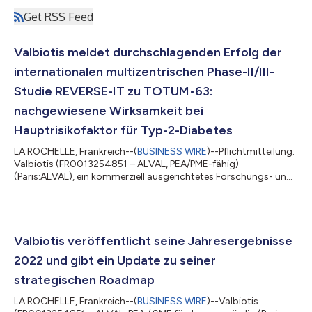
Get RSS Feed
Valbiotis meldet durchschlagenden Erfolg der
internationalen multizentrischen Phase-II/III-
Studie REVERSE-IT zu TOTUM•63:
nachgewiesene Wirksamkeit bei
Hauptrisikofaktor für Typ-2-Diabetes
LA ROCHELLE, Frankreich--(
BUSINESS WIRE
)--Pflichtmitteilung:
Valbiotis (FR0013254851 – ALVAL, PEA/PME-fähig)
(Paris:ALVAL), ein kommerziell ausgerichtetes Forschungs- und
Entwicklungsunternehmen, das sich der wissenschaftlichen
Innovation zur Prävention und Bekämpfung von Stoffwechsel-
und Herz-Kreislauf-Erkrankungen widmet, gibt den
bedeutenden Erfolg der klinischen Phase II/III-Studie REVERSE-IT
zu TOTUM•63 bekannt. Diese internationale, multizentrische,
Valbiotis veröffentlicht seine Jahresergebnisse
randomisierte und placebokontrollierte...
2022 und gibt ein Update zu seiner
strategischen Roadmap
LA ROCHELLE, Frankreich--(
BUSINESS WIRE
)--Valbiotis