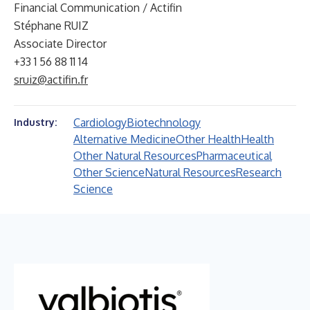
Financial Communication / Actifin
Stéphane RUIZ
Associate Director
+33 1 56 88 11 14
sruiz@actifin.fr
Cardiology
Biotechnology
Industry:
Alternative Medicine
Other Health
Health
Other Natural Resources
Pharmaceutical
Other Science
Natural Resources
Research
Science