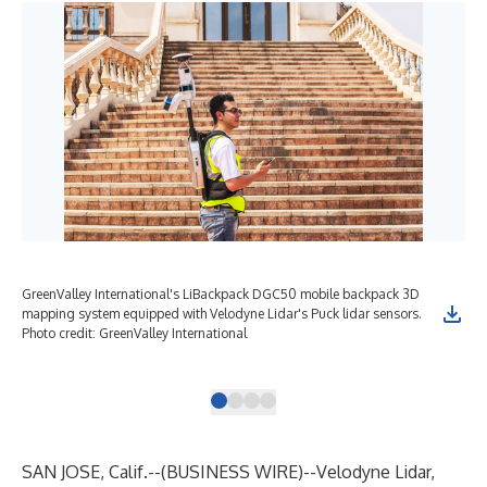
GreenValley International's LiBackpack DGC50 mobile backpack 3D
Gre
mapping system equipped with Velodyne Lidar's Puck lidar sensors.
usi
Photo credit: GreenValley International
env
Int
SAN JOSE, Calif.--(
BUSINESS WIRE
)--
Velodyne Lidar,