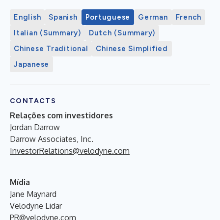
English
Spanish
Portuguese
German
French
Italian (Summary)
Dutch (Summary)
Chinese Traditional
Chinese Simplified
Japanese
CONTACTS
Relações com investidores
Jordan Darrow
Darrow Associates, Inc.
InvestorRelations@velodyne.com
Mídia
Jane Maynard
Velodyne Lidar
PR@velodyne.com