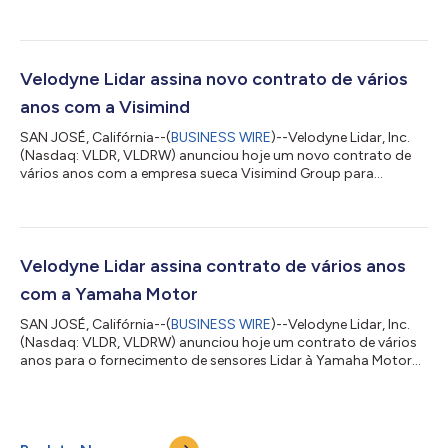
clientes da Velodyne acelerar o desenvolvimento de soluções
de visão baseadas em sensores lidar para aplicativos
autônomos. Usando a plataforma on-line Vella Portal, os
clientes de sensores da Velodyne podem acessar facilmente as
ofertas de software Vella, que incluem Vella Go para
Velodyne Lidar assina novo contrato de vários
gerenciamento de sensores lidar, Vella Per...
anos com a Visimind
SAN JOSÉ, Califórnia--(
BUSINESS WIRE
)--Velodyne Lidar, Inc.
(Nasdaq: VLDR, VLDRW) anunciou hoje um novo contrato de
vários anos com a empresa sueca Visimind Group para
oferecer aos clientes da região EMEA (Europa, Oriente Médio e
África) soluções integradas, que incluem o mapeamento e a
gestão de vegetação com o uso da tecnologia Lidar da
Velodyne. Este contrato fortalece ainda mais a parceria de
longa data entre a Visimind e a Velodyne Lidar, incluindo um
Velodyne Lidar assina contrato de vários anos
acordo de fornecimento de 3 anos para...
com a Yamaha Motor
SAN JOSÉ, Califórnia--(
BUSINESS WIRE
)--Velodyne Lidar, Inc.
(Nasdaq: VLDR, VLDRW) anunciou hoje um contrato de vários
anos para o fornecimento de sensores Lidar à Yamaha Motor
para a eve autonomy, um empreendimento conjunto entre a
Yamaha Motor e a Tier IV, Inc. O serviço de transporte
autônomo de mercadorias, eve auto, oferece suporte logístico
às fábricas para aprimorar a eficiência e segurança. A Velodyne