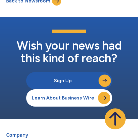
Back to Newsroom
já começou a enviar os sensores para a Yamaha Motor para
apoiar o lançamento em outubro...
Wish your news had
this kind of reach?
Sign Up
Learn About Business Wire
Company