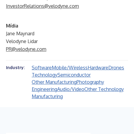
InvestorRelations@velodyne.com
Mídia
Jane Maynard
Velodyne Lidar
PR@velodyne.com
Software
Mobile/Wireless
Hardware
Drones
Industry:
Technology
Semiconductor
Other Manufacturing
Photography
Engineering
Audio/Video
Other Technology
Manufacturing