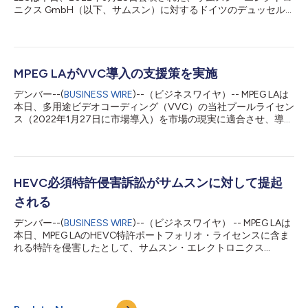
ニクス GmbH（以下、サムスン）に対するドイツのデュッセル
ドルフ地方裁判所で起こされたHEVC権利行使訴訟
（https://www.mpegla.com/wp-content/uploads/FINAL-
Samsung-HEVC-PrsRls-2022-03-28-.pdf参照）が、ライセンス
取得をもって解決したことを発表しました。これにより、当該特
許権行使訴訟に関連する法的紛争はすべて解決されたことになり
MPEG LAがVVC導入の支援策を実施
ます。 MPEG LA, LLC MPEG LAは、標準規格やその他の技術プラ
デンバー--(
BUSINESS WIRE
)--（ビジネスワイヤ）-- MPEG LAは
ットフォームのライセンスをワンストップで提供する世界的大手
本日、多用途ビデオコーディング（VVC）の当社プールライセン
のプロバイダーです。1990年代から、現代の特許プールのパイ
ス（2022年1月27日に市場導入）を市場の現実に適合させ、導入
オニアとして、家電の歴史上最も広く使われてきた規格作成に貢
者が負担を軽減してVVCの採用に投資できるようにする措置を発
献し、他の画期的な技術へのアクセスも拡大しています。同社
表しました。 第1に、MPEG LAのVVCライセンスのライセンサー
は、約120カ国、27,000件以上の特許からなる様々な技術のラ
になることを約束したすべてのVVCライセンシーは、自組織ない
イセンスプログラムを運営し、285の特許保有者と約7,3...
しその関連組織が現在または将来においてVVC必須特許をライセ
ンスないしサブライセンスできる権利を有している場合、エンド
HEVC必須特許侵害訴訟がサムスンに対して提起
ユーザーに（有償・無償を問わず）販売されたスタンドアロン
される
（ハードウエアに組み込まれていないか、ハードウエアと一体化
していない）型VVCソフトウエア製品に対するロイヤルティーの
デンバー--(
BUSINESS WIRE
)--（ビジネスワイヤ） -- MPEG LAは
免除を受けられます。免除が適用される製品は引き続き、VVCラ
本日、MPEG LAのHEVC特許ポートフォリオ・ライセンスに含ま
イセンスに基づくライセンス製品としての適用範囲に基づく利点
れる特許を侵害したとして、サムスン・エレクトロニクス
が得られます。 第2に、MPEG LAのAVC特許ポートフォリオライ
GmbH（「サムスン」）に対し、ドイツのデュッセルドルフ地方
センス、HEVC特許ポートフォリオライセンス、VVC特許ポート
裁判所に執行措置を訴えたと発表しました。これらの特許は、イ
フォリオライセンスを締結し、これらを順守するすべてのVVC
ンターネット、テレビ、モバイルでの送受信と使用のためビデオ
ラ...
をエンコードおよびデコードする製品に用いられるデジタルビデ