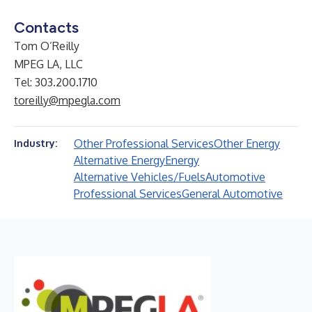
Contacts
Tom O’Reilly
MPEG LA, LLC
Tel: 303.200.1710
toreilly@mpegla.com
Other Professional Services
Other Energy
Industry:
Alternative Energy
Energy
Alternative Vehicles/Fuels
Automotive
Professional Services
General Automotive