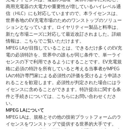
商用充電器の大電力や重要性が増しているハイレベル通
信（HLC）にも対応していますので、本ライセンスは、
世界各地のEV充電市場のためのワンストップのソリュー
ションとなっています。ロイヤリティー製品と料率は、
新たな市場ニーズに対応して最近改訂されました。詳細
情報は、
こちら
でご覧いただけます。
MPEG LAが目指していることは、できるだけ多くのEV充
電の必須特許を、世界中の誰もが同じ条件で、単一ライ
センスの下で利用できるようにすることです。EV充電規
格に必須の特許を所有していると考える当事者がMPEG
LAの特許専門家による必須性の評価を受けるよう申請さ
れることを歓迎します。必須性が判定された場合にはラ
イセンスに含めることができます。特許提出に関する条
件と手続きについては、
こちら
にお問い合わせくださ
い。
MPEG LAについて
MPEG LAは、規格とその他の技術プラットフォームのラ
イセンスをワンストップで提供する世界的大手です。