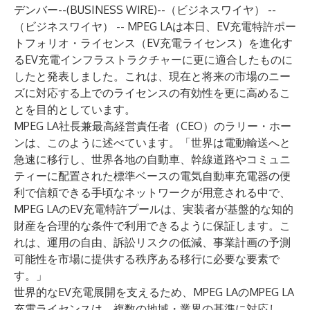
デンバー--(
BUSINESS WIRE
)--
（ビジネスワイヤ） --
（ビジネスワイヤ） -- MPEG LAは本日、EV充電特許ポー
トフォリオ・ライセンス（EV充電ライセンス）を進化す
るEV充電インフラストラクチャーに更に適合したものに
したと発表しました。これは、現在と将来の市場のニー
ズに対応する上でのライセンスの有効性を更に高めるこ
とを目的としています。
MPEG LA社長兼最高経営責任者（CEO）のラリー・ホー
ンは、このように述べています。「世界は電動輸送へと
急速に移行し、世界各地の自動車、幹線道路やコミュニ
ティーに配置された標準ベースの電気自動車充電器の便
利で信頼できる手頃なネットワークが用意される中で、
MPEG LAのEV充電特許プールは、実装者が基盤的な知的
財産を合理的な条件で利用できるように保証します。こ
れは、運用の自由、訴訟リスクの低減、事業計画の予測
可能性を市場に提供する秩序ある移行に必要な要素で
す。」
世界的なEV充電展開を支えるため、MPEG LAのMPEG LA
充電ライセンスは、複数の地域・業界の基準に対応し、