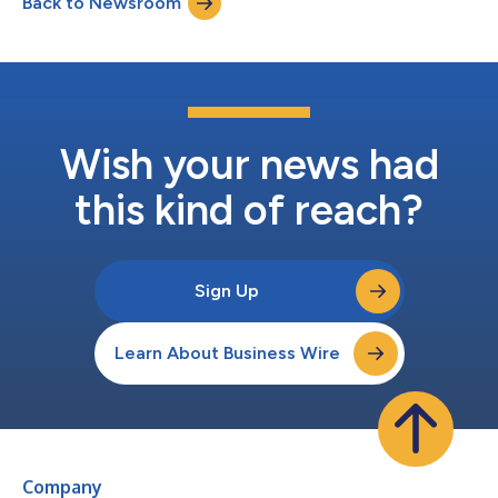
Back to Newsroom
オコーディング規格HEVC（H.265およびMPEG-H Part 2とも呼ば
れる）に不可欠です。 訴状によると、サムスン・エレクトロニ
クスGmbHの親会社であるサムスン電子は、2014年秋から2020
年3月に契約を終了するまで、MPEG LAのHEVC特許ポートフォ
リオ・ライセンスのライセンサーおよびライセンシーでしたが、
サムスンは契約終了後もライセンスなしで、特許で保護された
HEVC方式を使用するスマートフォン、タブレット、テレビなど
の製品をドイツ国内で提供し続けています。 差し止め、金銭的
Wish your news had
損害賠償、訴訟費用を求める法的措置は、Krieger Me...
this kind of reach?
Sign Up
Learn About Business Wire
Company