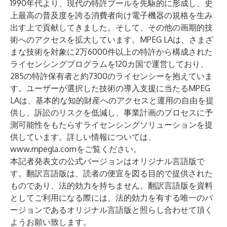
1990年代より、現代の特許プールを先駆的に形成し、史
上最高の普及度を誇る消費者向け電子機器の規格を生み
出す上で貢献してきました。そして、その他の画期的技
術へのアクセスを拡大しています。MPEG LAは、さまざ
まな技術を対象に2万6000件以上の特許から構成された
ライセンシングプログラムを120カ国で運営しており、
285の特許保有者と約7300のライセンシーを抱えていま
す。ユーザーが選択した技術の導入支援に当たるMPEG
LAは、基本的な知的財産へのアクセスと運用の自由を提
供し、訴訟のリスクを低減し、事業計画のプロセスに予
測可能性をもたらすライセンシングソリューションを提
供しています。詳しい情報については、
www.mpegla.com
をご覧ください。
本記者発表文の公式バージョンはオリジナル言語版で
す。翻訳言語版は、読者の便宜を図る目的で提供された
ものであり、法的効力を持ちません。翻訳言語版を資料
としてご利用になる際には、法的効力を有する唯一のバ
ージョンであるオリジナル言語版と照らし合わせて頂く
ようお願い致します。