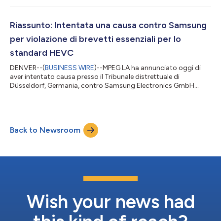
agli implementatori di investire nell'adozione di VVC.
Innanzitutto è prevista la rinuncia alle royalties per prodotti
software VVC stand-alone (non integrati né in bundle con
Riassunto: Intentata una causa contro Samsung
soluzioni hardware) ve...
per violazione di brevetti essenziali per lo
standard HEVC
DENVER--(
BUSINESS WIRE
)--MPEG LA ha annunciato oggi di
aver intentato causa presso il Tribunale distrettuale di
Düsseldorf, Germania, contro Samsung Electronics GmbH
(“Samsung”) per la violazione di brevetti facenti parte della
Licenza per il portafoglio di brevetti HEVC di MPEG LA. I brevetti
sono essenziali per lo standard di codifica video digitale HEVC
(anche noto come H.265 e MPEG-H Parte 2) utilizzato nei
Back to Newsroom
prodotti che codificano e decodificano contenuti video per la
trasmissione, la ricez...
Wish your news had