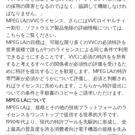
の採用の障害となるのではなく、協調して機能しなけれ
ばなりません。」
MPEG LAのVVCライセンス、さらにはVVCロイヤルティ
ー割引、ソフトウエア製品免除の詳細情報については、
こちら
をご覧ください。
MPEG LAの目標は、可能な限り多くのVVCの必須特許を
世界規模で誰もが1つのライセンスによる同じ条件で利用
できるようにすることです。VVCに必須の特許をを所有
すると考えるすべての関係者が必須性の評価を受けるた
めに特許を提出することを歓迎します。MPEG LAの特許
専門家が必須かどうかについて評価し、必須と判断され
ればライセンスに含められます。
こちら
から特許提出に
ついての条件と手順書のコピーをご請求いただけます。
MPEG LAについて
MPEG LAは、規格とその他の技術プラットフォームのラ
イセンスをワンストップで提供する世界的大手です。
1990年代より、現代の特許プールを先駆的に形成し、史
上最高の普及度を誇る消費者向け電子機器の規格を生み