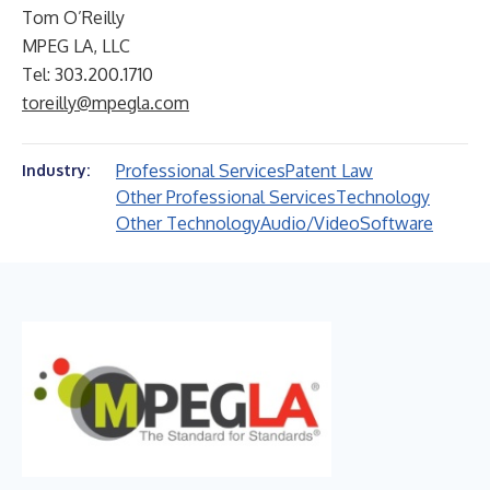
Tom O’Reilly
MPEG LA, LLC
Tel: 303.200.1710
toreilly@mpegla.com
Professional Services
Patent Law
Industry:
Other Professional Services
Technology
Other Technology
Audio/Video
Software