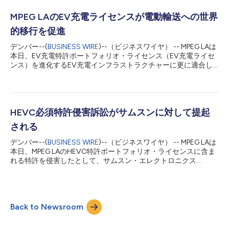
取得をもって解決したことを発表しました。これにより、当該特
許権行使訴訟に関連する法的紛争はすべて解決されたことになり
MPEG LAのEV充電ライセンスが電動輸送への世界
ます。 MPEG LA, LLC MPEG LAは、標準規格やその他の技術プラ
的移行を促進
ットフォームのライセンスをワンストップで提供する世界的大手
のプロバイダーです。1990年代から、現代の特許プールのパイ
デンバー--(
BUSINESS WIRE
)--（ビジネスワイヤ） -- MPEG LAは
オニアとして、家電の歴史上最も広く使われてきた規格作成に貢
本日、EV充電特許ポートフォリオ・ライセンス（EV充電ライセ
献し、他の画期的な技術へのアクセスも拡大しています。同社
ンス）を進化するEV充電インフラストラクチャーに更に適合し
は、約120カ国、27,000件以上の特許からなる様々な技術のラ
たものにしたと発表しました。これは、現在と将来の市場のニー
イセンスプログラムを運営し、285の特許保有者と約7,3...
ズに対応する上でのライセンスの有効性を更に高めることを目的
としています。 MPEG LA社長兼最高経営責任者（CEO）のラリ
ー・ホーンは、このように述べています。「世界は電動輸送へと
急速に移行し、世界各地の自動車、幹線道路やコミュニティーに
HEVC必須特許侵害訴訟がサムスンに対して提起
配置された標準ベースの電気自動車充電器の便利で信頼できる手
される
頃なネットワークが用意される中で、MPEG LAのEV充電特許プ
ールは、実装者が基盤的な知的財産を合理的な条件で利用できる
デンバー--(
BUSINESS WIRE
)--（ビジネスワイヤ） -- MPEG LAは
ように保証します。これは、運用の自由、訴訟リスクの低減、事
本日、MPEG LAのHEVC特許ポートフォリオ・ライセンスに含ま
業計画の予測可能性を市場に提供する秩序ある移行に必要な要素
れる特許を侵害したとして、サムスン・エレクトロニクス
です。」 世界的なEV充電展開を支えるため、MPEG LAのMPEG
GmbH（「サムスン」）に対し、ドイツのデュッセルドルフ地方
LA充電ライセンスは、複数の地域・業界の基準に対応し、商用充
裁判所に執行措置を訴えたと発表しました。これらの特許は、イ
電器の大電力や重要性が増しているハイレベル通信（HLC）にも
ンターネット、テレビ、モバイルでの送受信と使用のためビデオ
対応して...
をエンコードおよびデコードする製品に用いられるデジタルビデ
Back to Newsroom
オコーディング規格HEVC（H.265およびMPEG-H Part 2とも呼ば
れる）に不可欠です。 訴状によると、サムスン・エレクトロニ
クスGmbHの親会社であるサムスン電子は、2014年秋から2020