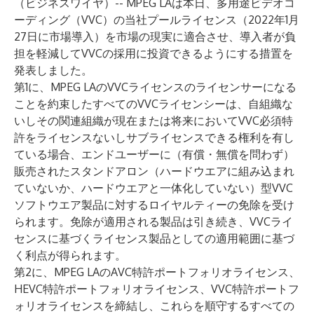
（ビジネスワイヤ）-- MPEG LAは本日、多用途ビデオコ
ーディング（VVC）の当社プールライセンス（
2022年1月
27日に市場導入
）を市場の現実に適合させ、導入者が負
担を軽減してVVCの採用に投資できるようにする措置を
発表しました。
第1に、MPEG LAのVVCライセンスのライセンサーになる
ことを約束したすべてのVVCライセンシーは、自組織な
いしその関連組織が現在または将来においてVVC必須特
許をライセンスないしサブライセンスできる権利を有し
ている場合、エンドユーザーに（有償・無償を問わず）
販売されたスタンドアロン（ハードウエアに組み込まれ
ていないか、ハードウエアと一体化していない）型VVC
ソフトウエア製品に対するロイヤルティーの免除を受け
られます。免除が適用される製品は引き続き、VVCライ
センスに基づくライセンス製品としての適用範囲に基づ
く利点が得られます。
第2に、MPEG LAのAVC特許ポートフォリオライセンス、
HEVC特許ポートフォリオライセンス、VVC特許ポートフ
ォリオライセンスを締結し、これらを順守するすべての