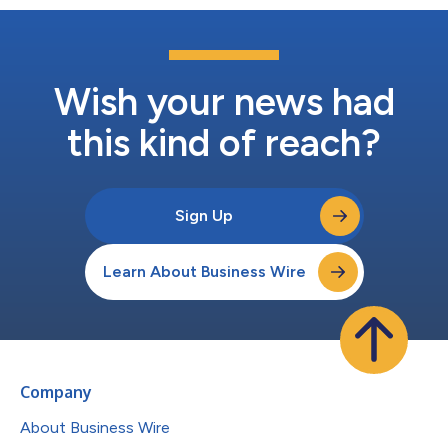
年3月に契約を終了するまで、MPEG LAのHEVC特許ポートフォ
リオ・ライセンスのライセンサーおよびライセンシーでしたが、
サムスンは契約終了後もライセンスなしで、特許で保護された
HEVC方式を使用するスマートフォン、タブレット、テレビなど
の製品をドイツ国内で提供し続けています。 差し止め、金銭的
Wish your news had
損害賠償、訴訟費用を求める法的措置は、Krieger Me...
this kind of reach?
Sign Up
Learn About Business Wire
Company
About Business Wire