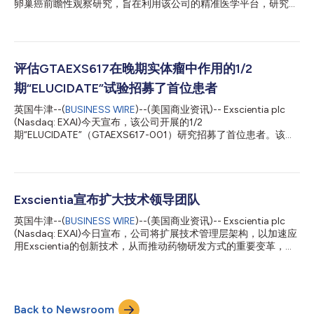
卵巢癌前瞻性观察研究，旨在利用该公司的精准医学平台，研究原
发肿瘤产生的样本的体外药物反应（EVDR）与患者实际临床反应
之间的关系。这是首次对实体瘤进行的观察性研究，将在欧洲多个
医学研究中心进行，其研究重点是卵巢癌。该研究的目的是为未来
对其他实体瘤的研究提供有用信息，并为开展这些研究提供助力。
在预测患者对不同治疗方案的反应方面，卵巢癌领域有很高的需求
评估GTAEXS617在晚期实体瘤中作用的1/2
尚未满足。这项研究将会与Arbeitsgemeinschaft Gynäkologiche
期“ELUCIDATE”试验招募了首位患者
Onkologie（AGO）研究小组合作进行，该研究小组是全球领先的
非营利妇科肿瘤临床研究网络之一。 德国Evangelische Kliniken
英国牛津--(
BUSINESS WIRE
)--(美国商业资讯)-- Exscientia plc
Essen-Mitte妇科和妇科肿瘤科主任、AGO研究小组主席Philipp
(Nasdaq: EXAI)今天宣布，该公司开展的1/2
Harter M.D., Ph.D.教授表示：“我们很高兴能与Exscientia合作，推
期“ELUCIDATE”（GTAEXS617-001）研究招募了首位患者。该研
进科学发展，并为卵巢癌患者开发潜在的疗法。通过这项研究，我
究评估的是GTAEXS617（‘617），这是Exscientia精密设计的
们...
CDK7抑制剂，用于治疗晚期实体瘤。该临床试验将会评估‘617在
晚期实体瘤患者中多次递增剂量的安全性、有效性和药代动力学，
其中包括头颈部癌症、大肠癌、胰腺癌、非小细胞肺癌
（NSCLC）、HR+/HER2乳腺癌和卵巢癌症等。‘617是一种新型
Exscientia宣布扩大技术领导团队
CDK7抑制剂，由Exscientia与GT Apeiron合作设计，具有高效
英国牛津--(
BUSINESS WIRE
)--(美国商业资讯)-- Exscientia plc
力、选择性、口服生物利用度和安全性。 Exscientia首席定量医学
(Nasdaq: EXAI)今日宣布，公司将扩展技术管理层架构，以加速应
官Michael Krams博士表示：“我们很高兴能在Exscientia开始对另
用Exscientia的创新技术，从而推动药物研发方式的重要变革，为
一种通过人工智能设计的分子进行临床评估。‘617旨在解决传统药
需要创新疗法的患者发现、设计和开发新的候选药物。 过去十年
物研发方法无法解决的关键设计挑战，并重点关注靶点效力、选择
里，Exscientia基于人工智能(AI)的药物设计平台成功研发出五种
性和安全性。结合我们从原始患者样本中收集数据以预测反应情况
目前处于临床试验阶段的药物，并解决了数十个传统方法无法解决
的独特能力，我们相信‘617项目体现了我们通...
的药物化学问题。此外，该公司技术的应用已经远超药物化学范
Back to Newsroom
围，涉及个性化医疗、靶点识别和实验室自动化等领域。因此，