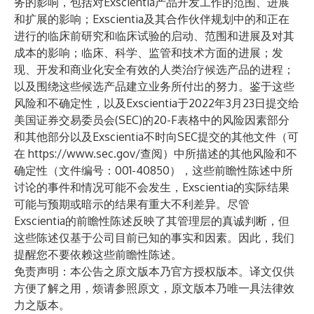
务的影响，包括对Exscientia产品开发工作的范围、进展
和扩展的影响；Exscientia及其合作伙伴规划中的和正在
进行的临床前研究和临床试验的启动、范围和进展及对其
成本的影响；临床、科学、监管和技术方面的进展；发
现、开发和商业化安全有效的人类治疗候选产品的进程；
以及围绕这些候选产品建立业务所付出的努力。鉴于这些
风险和不确定性，以及Exscientia于2022年3月23日提交给
美国证券交易委员会(SEC)的20-F表格中的风险因素部分
和其他部分以及Exscientia不时向SEC提交的其他文件（可
在
https://www.sec.gov/
查阅）中所描述的其他风险和不
确定性（文件编号：001-40850），这些前瞻性陈述中所
讨论的事件和情况可能不会发生，Exscientia的实际结果
可能与预期或暗示的结果有重大不利差异。尽管
Exscientia的前瞻性陈述反映了其管理层的真诚判断，但
这些陈述仅基于公司目前已知的事实和因素。因此，我们
提醒您不要依赖这些前瞻性陈述。
免责声明：本公告之原文版本乃官方授权版本。译文仅供
方便了解之用，烦请参照原文，原文版本乃唯一具法律效
力之版本。