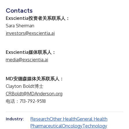
Contacts
Exscientia投资者关系联系人：
Sara Sherman
investors@exscientia.ai
Exscientia媒体联系人：
media@exscientia.ai
MD安德森媒体关系联系人：
Clayton Boldt博士
CRBoldt@MDAnderson.org
电话：713-792-9518
Research
Other Health
General Health
Industry:
Pharmaceutical
Oncology
Technology