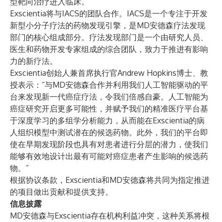
型靶向治疗进入临床。”
Exscientia将与IACS的团队合作。IACS是一个专注于开发
新型小分子疗法的药物发现引擎，是MD安德森疗法发现
部门的核心组成部分。疗法发现部门是一个由研究人员、
医生和药物开发专家组成的综合团队，致力于推进有影响
力的新疗法。
Exscientia创始人兼首席执行官Andrew Hopkins博士、教
授表示：“与MD安德森合作并利用我们人工智能驱动的平
台来发现新一代癌症疗法，令我们倍感自豪。人工智能为
癌症研究开启更多可能性，并赋予我们的精准医疗平台基
于深度学习的多组学分析能力，从而能在Exscientia的病
人组织模型中测试潜在的候选药物。此外，我们的平台即
使在早期发现阶段也具有对患者进行分层的潜力，使我们
能够有效地设计出最有可能对癌症患者产生影响的候选药
物。”
根据协议条款，Exscientia和MD安德森将共同为指定推进
的项目做出贡献和提供支持。
信息披露
MD安德森与Exscientia存在机构利益冲突，这种关系将根