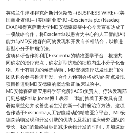
英格兰牛津和得克萨斯州休斯敦--(
BUSINESS WIRE
)--
(美
国商业资讯)-- (美国商业资讯)--Exscientia plc (Nasdaq:
EXAI)和
得克萨斯大学MD安德森癌症中心
今天宣布达成了
一项战略合作，将Exscientia以患者为中心的人工智能(AI)
能力与MD安德森的药物发现和开发专长相结合，以推进
新型小分子肿瘤疗法。
这项科研合作将利用Exscientia的精准医学平台，根据共
同确定的治疗靶点，确定新型抗癌的细胞内生小分子化合
物。对于有潜力的候选药物，MD安德森
疗法发现部门
的
团队也会参与推进开发。合作方预期会将成功的靶点发现
项目推进到MD安德森的概念验证临床试验中。
MD安德森
癌症应用科学研究所
(IACS)负责人、疗法发现部
门副总裁Philip Jones博士表示：“我们执着于开发具有显
著健康益处并改善患者生活的新一代肿瘤治疗方法。这项
合作基于Exscientia人工智能驱动的精准医疗平台、MD安
德森药物发现和开发引擎的优势以及我们临床研究团队的
专长。我们的最终目标是减少药物开发的时间，并加速新