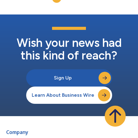
Exscientia现拥有生物制药行业中规模领先的技术专家团队，涵盖
了人工智能、数据科学与工程等多个不同应用领域的专业知识。
Exscientia通过大量的跨学科团队进行运营，以保持敏捷的产品开
发。公司今天宣布的管理层架构变动进一步将高层决策与技术职能
优先级保持一致，其中包括将三位经验丰富的领导人晋升到
Exscientia的执行委员会，他们将各自负责新创建的技术职能部
门，并直接向首席执行官Andrew Hopkins汇报： Charlotte
Wish your news had
Deane M...
this kind of reach?
Sign Up
Learn About Business Wire
Company