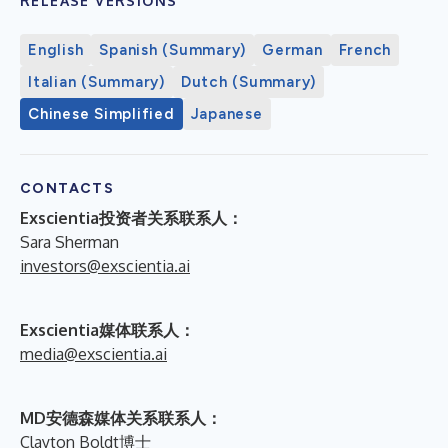
RELEASE VERSIONS
English
Spanish (Summary)
German
French
Italian (Summary)
Dutch (Summary)
Chinese Simplified
Japanese
CONTACTS
Exscientia投资者关系联系人：
Sara Sherman
investors@exscientia.ai
Exscientia媒体联系人：
media@exscientia.ai
MD安德森媒体关系联系人：
Clayton Boldt博士