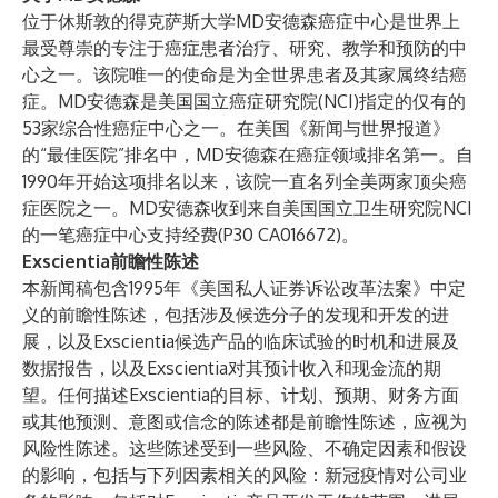
位于休斯敦的
得克萨斯大学MD安德森癌症中心
是世界上
最受尊崇的专注于癌症患者治疗、研究、教学和预防的中
心之一。该院唯一的使命是为全世界患者及其家属终结癌
症。MD安德森是美国国立癌症研究院(NCI)指定的仅有的
53家综合性癌症中心之一。在美国《新闻与世界报道》
的“最佳医院”排名中，MD安德森在癌症领域排名第一。自
1990年开始这项排名以来，该院一直名列全美两家顶尖癌
症医院之一。MD安德森收到来自美国国立卫生研究院NCI
的一笔癌症中心支持经费(P30 CA016672)。
Exscientia前瞻性陈述
本新闻稿包含1995年《美国私人证券诉讼改革法案》中定
义的前瞻性陈述，包括涉及候选分子的发现和开发的进
展，以及Exscientia候选产品的临床试验的时机和进展及
数据报告，以及Exscientia对其预计收入和现金流的期
望。任何描述Exscientia的目标、计划、预期、财务方面
或其他预测、意图或信念的陈述都是前瞻性陈述，应视为
风险性陈述。这些陈述受到一些风险、不确定因素和假设
的影响，包括与下列因素相关的风险：新冠疫情对公司业