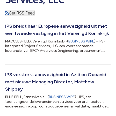
Get RSS Feed
IPS breidt haar Europese aanwezigheid uit met
een tweede vestiging in het Verenigd Koninkrijk
MACCLESFIELD, Verenigd Koninkrijk--(
BUSINESS WIRE
)--IPS-
Integrated Project Services, LLC, een vooraanstaande
leverancier van EPCMV-services (engineering, procurement,
construction management & validation), kondigt tevreden aan
dat een tweede kantoor wordt geopend in het Verenigd
Koninkrijk, gevestigd in het levendige Glasshouse in Alderley
Park, in Macclesfield. Deze strategische uitbreiding betekent een
belangrijke stap voor de groei van het bedrijf alsook voor haar
IPS versterkt aanwezigheid in Azië en Oceanië
inzet om haar groter wo...
met nieuwe Managing Director, Matthew
Shippey
BLUE BELL, Pennsylvania--(
BUSINESS WIRE
)--IPS, een
toonaangevende leverancier van services voor architectuur,
engineering, inkoop, constructiebeheer en validatie, maakt de
aanstelling bekend van Matthew Shippey, een toonaangevende
expert binnen de branche, ter ondersteuning van de