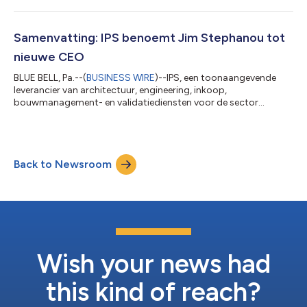
aanhoudende groei van het bedrijf in de APAC-regio
(Azië/Oceanië). Matthew heeft meer dan 35 jaar ervaring op het
gebied van strategisch leiderschap in diverse sectoren. Zijn
Samenvatting: IPS benoemt Jim Stephanou tot
komst vormt een belangrijke mijlpaal in de...
nieuwe CEO
BLUE BELL, Pa.--(
BUSINESS WIRE
)--IPS, een toonaangevende
leverancier van architectuur, engineering, inkoop,
bouwmanagement- en validatiediensten voor de sector
biowetenschappen, kondigt aan dat het Jim Stephanou tot
nieuwe Chief Executive Officer (CEO) heeft benoemd om het
bedrijf naar de volgende groeifase te leiden. De heer Stephanou
is een erkende en ervaren leider in de farmaceutische industrie
Back to Newsroom
met meer dan dertig jaar ervaring in productieactiviteiten en
engineering. Zijn meest recente fun...
Wish your news had
this kind of reach?