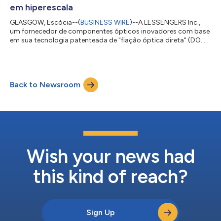
em hiperescala
GLASGOW, Escócia--(
BUSINESS WIRE
)--A LESSENGERS Inc.,
um fornecedor de componentes ópticos inovadores com base
em sua tecnologia patenteada de "fiação óptica direta" (DOW),
anunciou hoje que o seu novo produto, o transceptor 800G
(800G OSFP SR8), iniciará a produção em alta escala no
quarto trimestre de 2023 e começará a ser enviado aos
clientes. O DOW é uma tecnologia de guia de onda revestida de
Back to Newsroom
ar à base de polímero que é particularmente útil para
interconexões ópticas em data centers e em a...
Wish your news had
this kind of reach?
Sign Up