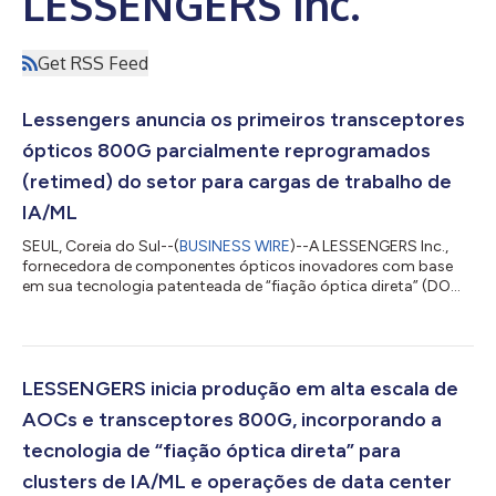
LESSENGERS Inc.
Get RSS Feed
Lessengers anuncia os primeiros transceptores
ópticos 800G parcialmente reprogramados
(retimed) do setor para cargas de trabalho de
IA/ML
SEUL, Coreia do Sul--(
BUSINESS WIRE
)--A LESSENGERS Inc.,
fornecedora de componentes ópticos inovadores com base
em sua tecnologia patenteada de “fiação óptica direta” (DOW),
anunciou hoje um portfólio abrangente de óptica 800G
projetado para cargas de trabalho de IA/ML em data centers
de hiperescala. A Lessengers está adicionando capacidade
parcialmente reprogramada ao seu portfólio de produtos
transceptores 800G, que em um produto envolve um chip DSP
LESSENGERS inicia produção em alta escala de
integrado no lado do transmissor. Essa capa...
AOCs e transceptores 800G, incorporando a
tecnologia de “fiação óptica direta” para
clusters de IA/ML e operações de data center