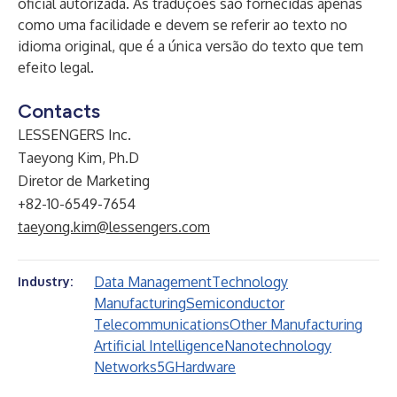
oficial autorizada. As traduções são fornecidas apenas
como uma facilidade e devem se referir ao texto no
idioma original, que é a única versão do texto que tem
efeito legal.
Contacts
LESSENGERS Inc.
Taeyong Kim, Ph.D
Diretor de Marketing
+82-10-6549-7654
taeyong.kim@lessengers.com
Data Management
Technology
Industry:
Manufacturing
Semiconductor
Telecommunications
Other Manufacturing
Artificial Intelligence
Nanotechnology
Networks
5G
Hardware