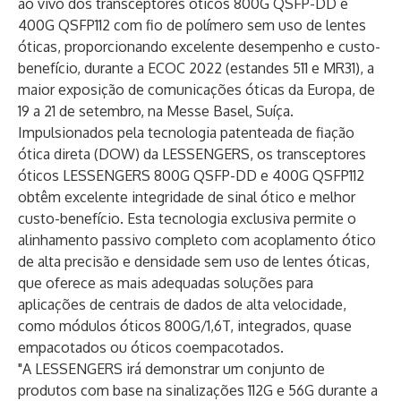
ao vivo dos transceptores óticos 800G QSFP-DD e
400G QSFP112 com fio de polímero sem uso de lentes
óticas, proporcionando excelente desempenho e custo-
benefício, durante a ECOC 2022 (estandes 511 e MR31), a
maior exposição de comunicações óticas da Europa, de
19 a 21 de setembro, na Messe Basel, Suíça.
Impulsionados pela tecnologia patenteada de fiação
ótica direta (DOW) da LESSENGERS, os transceptores
óticos LESSENGERS 800G QSFP-DD e 400G QSFP112
obtêm excelente integridade de sinal ótico e melhor
custo-benefício. Esta tecnologia exclusiva permite o
alinhamento passivo completo com acoplamento ótico
de alta precisão e densidade sem uso de lentes óticas,
que oferece as mais adequadas soluções para
aplicações de centrais de dados de alta velocidade,
como módulos óticos 800G/1,6T, integrados, quase
empacotados ou óticos coempacotados.
"A LESSENGERS irá demonstrar um conjunto de
produtos com base na sinalizações 112G e 56G durante a