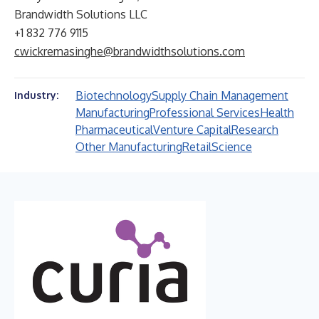
Brandwidth Solutions LLC
+1 832 776 9115
cwickremasinghe@brandwidthsolutions.com
Biotechnology
Supply Chain Management
Industry:
Manufacturing
Professional Services
Health
Pharmaceutical
Venture Capital
Research
Other Manufacturing
Retail
Science