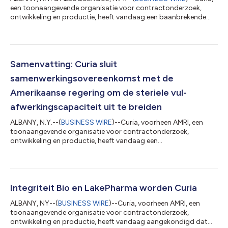
een toonaangevende organisatie voor contractonderzoek,
ontwikkeling en productie, heeft vandaag een baanbrekende
ceremonie georganiseerd om het begin te markeren van de
bouw van de uitgebreide campus in Albuquerque, New Mexico.
De extra ruimte zal een nieuwe, geavanceerde geïsoleerde high-
speed fill-finish flaconlijn huisvesten – inclusief biosafety level 2
(BSL-2) insluiting, evenals twee lyofilisatoren voor de high-
Samenvatting: Curia sluit
speed fill-finishlij...
samenwerkingsovereenkomst met de
Amerikaanse regering om de steriele vul-
afwerkingscapaciteit uit te breiden
ALBANY, N.Y.--(
BUSINESS WIRE
)--Curia, voorheen AMRI, een
toonaangevende organisatie voor contractonderzoek,
ontwikkeling en productie, heeft vandaag een
samenwerkingsovereenkomst aangekondigd met de
Biomedical Advanced Research en Development Authority
(BARDA), onderdeel van het Department of Health en Human
Services (HHS) Bureau van de Assistant Secretary for
Preparedness en Response (ASPR), het Joint Program Executive
Integriteit Bio en LakePharma worden Curia
Office for Chemical, Biological, Radiological en Nuclear Defense
ALBANY, NY--(
BUSINESS WIRE
)--Curia, voorheen AMRI, een
(JPEO-CBRN...
toonaangevende organisatie voor contractonderzoek,
ontwikkeling en productie, heeft vandaag aangekondigd dat