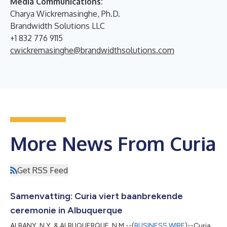
Media Communications:
Charya Wickremasinghe, Ph.D.
Brandwidth Solutions LLC
+1 832 776 9115
cwickremasinghe@brandwidthsolutions.com
More News From Curia
Get RSS Feed
Samenvatting: Curia viert baanbrekende
ceremonie in Albuquerque
ALBANY, N.Y. & ALBUQUERQUE, N.M.--(
BUSINESS WIRE
)--Curia,