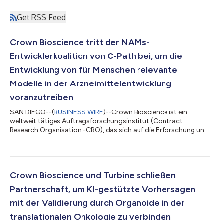
Get RSS Feed
Crown Bioscience tritt der NAMs-
Entwicklerkoalition von C-Path bei, um die
Entwicklung von für Menschen relevante
Modelle in der Arzneimittelentwicklung
voranzutreiben
SAN DIEGO--(
BUSINESS WIRE
)--Crown Bioscience ist ein
weltweit tätiges Auftragsforschungsinstitut (Contract
Research Organisation -CRO), das sich auf die Erforschung und
Entwicklung von Krebsmedikamenten spezialisiert hat. Es gab
heute bekannt, dass es der „New Approach Methodologies
Developer Coalition“ (NAMs-DC) des Critical Path Institute (C-
Path) beigetreten ist, einer Kooperationsinitiative, die sich der
Förderung der Validierung, Qualifizierung und behördlichen
Crown Bioscience und Turbine schließen
Anerkennung innovativer, für...
Partnerschaft, um KI-gestützte Vorhersagen
mit der Validierung durch Organoide in der
translationalen Onkologie zu verbinden