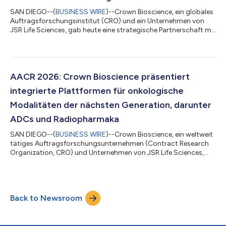
SAN DIEGO--(
BUSINESS WIRE
)--Crown Bioscience, ein globales
Auftragsforschungsinstitut (CRO) und ein Unternehmen von
JSR Life Sciences, gab heute eine strategische Partnerschaft mit
Turbine bekannt, einem führenden Unternehmen im Bereich der
virtuellen Biologie, um die translationale Onkologieforschung
voranzutreiben. Dazu werden die In-silico-Virtual-Assays von
Turbine mit den Tumor-Organoid-Assays von Crown
Bioscience auf Basis der HUB-Organoid-Technologie integriert.
AACR 2026: Crown Bioscience präsentiert
Diese Zusammenarbeit scha...
integrierte Plattformen für onkologische
Modalitäten der nächsten Generation, darunter
ADCs und Radiopharmaka
SAN DIEGO--(
BUSINESS WIRE
)--Crown Bioscience, ein weltweit
tätiges Auftragsforschungsunternehmen (Contract Research
Organization, CRO) und Unternehmen von JSR Life Sciences,
gab heute bekannt dass es bei der Jahrestagung der AACR
2026 neue Daten präsentieren wird, die zeigen, wie integrierte,
patientenabgeleitete Plattformen die Entwicklung komplexer
onkologischer Modalitäten, einschließlich Antikörper-
Back to Newsroom
Arzneistoff-Konjugate (ADCs) und Radiopharmaka,
beschleunigen können. Anhand von 12 Postervor...