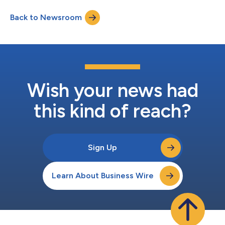
Group LLC verwalteten Fonds bereitgestellt wurde. Die Mittel
Back to Newsroom
werden in Waltons Geschäftsbereich Baulandfinanzierung
(Builder Land Financing, BLF) fließen...
Wish your news had
this kind of reach?
Sign Up
Learn About Business Wire