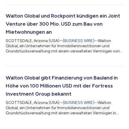
mehr als 137 Millionen USD belaufen werden, was auf starke
Grundstücksverkäufe innerhalb verschiedener Liegenschaften in
ganz Nordamerika zurückzuführen ist. Insgesamt wurden
Walton Global und Rockpoint kündigen ein Joint
bereits 130 Millionen USD an Investoren ausgeschüttet, wob...
Venture über 300 Mio. USD zum Bau von
Mietwohnungen an
SCOTTSDALE, Arizona (USA)--(
BUSINESS WIRE
)--Walton
Global, ein Unternehmen für Immobilieninvestitionen und
Grundstücksverwaltung mit einem verwalteten Vermögen von
3,6 Milliarden US-Dolla, hat heute die Gründung eines Joint
Ventures mit Rockpoint, einem Private-Equity-Unternehmen für
Immobilien mit Sitz in Boston, bekannt gegeben, um die
wachsende Nachfrage nach Einfamilienhäusern für Mieter in den
Vereinigten Staaten zu decken. Rockpoint plant, bis zu
Walton Global gibt Finanzierung von Bauland in
300 Millionen USD an Eigenkapital in den B...
Höhe von 100 Millionen USD mit der Fortress
Investment Group bekannt
SCOTTSDALE, Arizona (USA)--(
BUSINESS WIRE
)--Walton
Global, ein Unternehmen für Immobilieninvestitionen und
Grundstücksverwaltung mit einem verwalteten Vermögen in
Höhe von 3,6 Milliarden USD, freut sich, den Abschluss einer
Fazilität in Höhe von 100 Millionen USD bekannt zu geben, die
von verbundenen Unternehmen der von der Fortress Investment