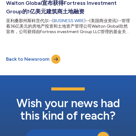
（包括“建房出租”社区和现有住宅的收购）拥有丰富的经验，专注
Walton Global宣布获得Fortress Investment
于美国特定增长市场上地段好的优质住房。 Walton的BTR平台于
Group的1亿美元建筑商土地融资
2021年推出，目标是在需求较高的住宅和租赁市场提供新的住房
解决方案。该合资企业初期将专注于Walton现有总体规划中的目
亚利桑那州斯科茨代尔--(
BUSINESS WIRE
)--(美国商业资讯)--管理
标和全美逾8.1万英亩土地组合。 Walton Global首席执行官Bill
着36亿美元的房地产投资和土地资产管理公司Walton Global欣然
Doherty表示：“依托Walton在土地方面的经验和我们庞大的顶级
宣布，公司获得由Fortress investment Group LLC管理的基金关
建筑商网络，以及Rockpoint为BTR领域带来的机构知识，合资企
联公司提供的1亿美元融资。这笔资金将分配给Walton的建筑商土
业的战略定位是为全国各地选择租房而非自有...
地融资(BLF)业务线，用于收购高增长地区的房地产，以支持美国
各地的住房需求。 Walton Global首席执行官Bill Doherty表
示：“对于Walton来说，这是一项重要的交易，因为我们将继续支
Back to Newsroom
持我们的房屋建筑合作伙伴解决住房短缺问题，这需要数年时间才
能解决。我们很高兴能够与Fortress合作，他们在美国住房市场上
拥有数十年经验，对推动住房需求的宏观动力有着深刻的理解。我
们相信，即使面临潜在的经济放缓，住房需求仍将保持上升趋势。
我们将继续努力为消费者推广负担得起的住房，同时为我们的房屋
建筑商网络创造令人满意的财务状况和利润。” 自从与Fortress展
开磋商以来，Walton一直在与一家领先的房屋建筑商积极合作，
以确定潜在的土地收购机会。 Walton利用Fortress...
Wish your news had
this kind of reach?