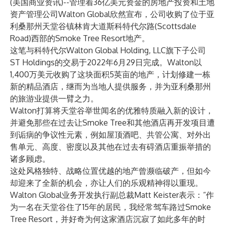
(美国商业资讯)--管理着36亿美元资金的房地产投资和土地
资产管理公司Walton Global欣然宣布，公司收购了位于亚
利桑那州天堂谷镇林肯大道斯科特代尔路(Scottsdale
Road)西部的Smoke Tree Resort地产。
这笔与科特代尔Walton Global Holding, LLC旗下子公司
ST Holdings的交易于2022年6月29日完成。Walton以
1,400万美元收购了这块面积5英亩的地产，计划修建一栋
新的精品酒店，继而为当地人提供服务，并为亚利桑那州
的旅游业提供一臂之力。
Walton打算将天堂谷举世闻名的优雅特质融入新的设计，
并避免那些在过去让Smoke Tree和其他酒店再开发项目遭
到诟病的争议性元素，例如屋顶酒吧、共管公寓、对外出
售单元、高度、密度以及其他在过去有碍酒店重振举措的
诸多顾虑。
这处风格独特、战略位置优越的地产曾濒临破产，但如今
却迎来了全新的机会，亦让人们的乐观精神得以重现。
Walton Global业务开发执行副总裁Matt Keister表示：“作
为一名在天堂谷住了15年的居民，我经常驾车路过Smoke
Tree Resort，并好奇为何这家酒店沉寂了如此多年的时