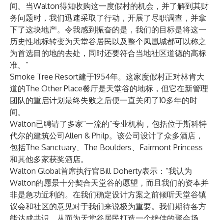
间。当Walton得知收购这一度假村的机会，并了解到其财
务问题时，我们迅速采取了行动，开展了尽职调查，并拿
下了这块地产。令我感到振奋的是，我们的目标是将这一
历史性地标转变为天堂谷居民以及整个凤凰城都可以称之
为首选目的地的去处，同时还要符合当地社区道德的高标
准。”
Smoke Tree Resort建于1954年。这家度假村正对林肯大
道的The Other Place餐厅是天堂谷的地标，但它在新管理
团队的重启计划最终失败之后便一直关闭了10多年的时
间。
Walton已聘请了多家“一流的”专业机构，包括位于斯科特
代尔的建筑公司Allen & Philp。该公司设计了众多酒店，
包括The Sanctuary、The Boulders、Fairmont Princess
和其他多家获奖酒店。
Walton Global首席执行官Bill Doherty表示：“我认为
Walton的愿景十分契合天堂谷的愿望，而且我们的资本并
非是急功近利的。在我们确定设计方案之前倾听天堂谷镇
议会和社区的意见对于我们来说极为重要。我们期待各方
能达成共识，从而为天堂谷居民打造一个绝佳的聚会场