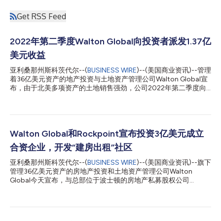
Get RSS Feed
2022年第二季度Walton Global向投资者派发1.37亿
美元收益
亚利桑那州斯科茨代尔--(
BUSINESS WIRE
)--(美国商业资讯)--管理
着36亿美元资产的地产投资与土地资产管理公司Walton Global宣
布，由于北美多项资产的土地销售强劲，公司2022年第二季度向
投资者派发的总收益将超过1.37亿美元。其中1.3亿美元已派发给投
资者，剩余超过700万美元预计在2022年6月末派发。 Walton
Global首席运营官Kate Kaminski表示：“我们一直在精心打理美国
和加拿大资产的土地销售渠道。这只是2022年的第一轮大规模收
益派发，预计今年还有很多重要项目将会完成交易。” Walton的投
Walton Global和Rockpoint宣布投资3亿美元成立
资者来自全球73个国家。本次派发的1.37亿美元是Walton投资结
合资企业，开发“建房出租”社区
构中的美国和加拿大资产的收益总和。 面向美国投资者派发的收
益超过8,900万美元，主要来自德克萨斯州两处大型地产的出售交
亚利桑那州斯科茨代尔--(
BUSINESS WIRE
)--(美国商业资讯)--旗下
易，分别是占地1,215英亩的Kimberlin Heights和占地1,061英亩的
管理36亿美元资产的房地产投资和土地资产管理公司Walton
Elm Creek，以及科罗拉多州一处占地331英亩名为Piney Lake的地
Global今天宣布，与总部位于波士顿的房地产私募股权公司
产的出售交易。 加拿大投资者获得的派发收益近4,300万加元（约
Rockpoint成立合资公司，以满足美国各地对以租赁社区形式提供
合3,500万美元）。包括...
的单户住宅不断增长的需求。Rockpoint计划向Walton的“建房出
租”(Build-to-Rent, BTR)业务线投资多达3亿美元，预计该业务线的
房地产资产总额将高达10亿美元。 Rockpoint在单户住宅租赁市场