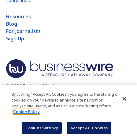
Languages
Resources
Blog
For Journalists
Sign Up
© 2026 Business Wire, Inc.
By clicking “Accept All Cookies”, you agree to the storing of
Privacy Policy
Cookie Policy
Accessibility Statement
cookies on your device to enhance site navigation,
analyze site usage, and assist in our marketing efforts.
Terms of Use
Legal
Cookie Policy
Cookies Settings
Accept All Cookies