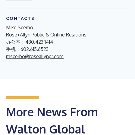
CONTACTS
Mike Scerbo
Rose+Allyn Public & Online Relations
办公室：480.423.1414
手机：602.615.6523
mscerbo@roseallynpr.com
More News From
Walton Global