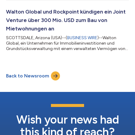
mehr als 137 Millionen USD belaufen werden, was auf starke
Grundstücksverkäufe innerhalb verschiedener Liegenschaften in
ganz Nordamerika zurückzuführen ist. Insgesamt wurden
Walton Global und Rockpoint kündigen ein Joint
bereits 130 Millionen USD an Investoren ausgeschüttet, wob...
Venture über 300 Mio. USD zum Bau von
Mietwohnungen an
SCOTTSDALE, Arizona (USA)--(
BUSINESS WIRE
)--Walton
Global, ein Unternehmen für Immobilieninvestitionen und
Grundstücksverwaltung mit einem verwalteten Vermögen von
3,6 Milliarden US-Dolla, hat heute die Gründung eines Joint
Ventures mit Rockpoint, einem Private-Equity-Unternehmen für
Immobilien mit Sitz in Boston, bekannt gegeben, um die
wachsende Nachfrage nach Einfamilienhäusern für Mieter in den
Back to Newsroom
Vereinigten Staaten zu decken. Rockpoint plant, bis zu
300 Millionen USD an Eigenkapital in den B...
Wish your news had
this kind of reach?