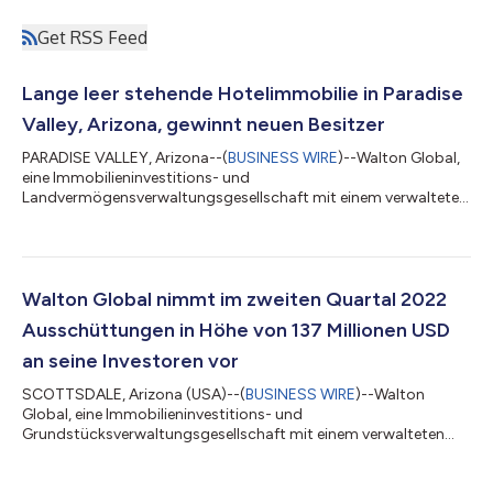
Get RSS Feed
Lange leer stehende Hotelimmobilie in Paradise
Valley, Arizona, gewinnt neuen Besitzer
PARADISE VALLEY, Arizona--(
BUSINESS WIRE
)--Walton Global,
eine Immobilieninvestitions- und
Landvermögensverwaltungsgesellschaft mit einem verwalteten
Vermögen von 3,6 Milliarden USD, freut sich, den Erwerb des
Grundstücks Smoke Tree Resort bekannt zu geben, das sich
westlich der Scottsdale Road am Lincoln Drive in der Stadt
Paradise Valley, Arizona, befindet. Die Transaktion wurde am 29.
Juni 2022 mit ST Holdings, einer Tochtergesellschaft der in
Walton Global nimmt im zweiten Quartal 2022
Scottsdale ansässigen Walton Global Holding, LLC...
Ausschüttungen in Höhe von 137 Millionen USD
an seine Investoren vor
SCOTTSDALE, Arizona (USA)--(
BUSINESS WIRE
)--Walton
Global, eine Immobilieninvestitions- und
Grundstücksverwaltungsgesellschaft mit einem verwalteten
Vermögen von 3,6 Milliarden USD, gab bekannt, dass sich die
Ausschüttungen an Investoren im zweiten Quartal 2022 auf