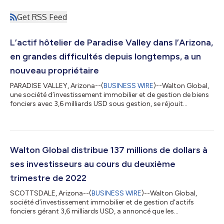
Get RSS Feed
L’actif hôtelier de Paradise Valley dans l’Arizona,
en grandes difficultés depuis longtemps, a un
nouveau propriétaire
PARADISE VALLEY, Arizona--(
BUSINESS WIRE
)--Walton Global,
une société d’investissement immobilier et de gestion de biens
fonciers avec 3,6 milliards USD sous gestion, se réjouit
d’annoncer son acquisition du complexe Smoke Tree Resort
situé à l’ouest de Scottsdale Road sur Lincoln Drive dans la ville
de Paradise Valley, dans l’Arizona. Le contrat a été conclu le 29
juin 2022 avec ST Holdings, une filiale de Walton Global
Holding, LLC basée à Scottsdale. Walton a acquis la propriété
Walton Global distribue 137 millions de dollars à
de 5-acre (2...
ses investisseurs au cours du deuxième
trimestre de 2022
SCOTTSDALE, Arizona--(
BUSINESS WIRE
)--Walton Global,
société d’investissement immobilier et de gestion d’actifs
fonciers gérant 3,6 milliards USD, a annoncé que les
distributions effectuées aux investisseurs totaliseront plus de