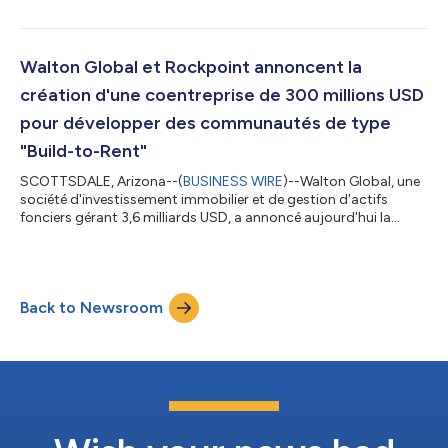
137 millions USD au deuxième trimestre de 2022, en raison de
fortes ventes de terrains dans divers actifs en Amérique du
Nord. Un total de 130 millions USD ont déjà été distribués aux
investisseurs et plus de 7 millions USD devraient l’être à la fin du
Walton Global et Rockpoint annoncent la
mois de juin 2022...
création d'une coentreprise de 300 millions USD
pour développer des communautés de type
"Build-to-Rent"
SCOTTSDALE, Arizona--(
BUSINESS WIRE
)--Walton Global, une
société d'investissement immobilier et de gestion d'actifs
fonciers gérant 3,6 milliards USD, a annoncé aujourd'hui la
création d'une coentreprise avec Rockpoint, une société de
capital-investissement immobilier basée à Boston, afin de
répondre à la demande croissante pour des maisons
individuelles de type communautés locatives à travers les
Back to Newsroom
États-Unis. Rockpoint a l'intention d'investir jusqu'à 300
millions USD en fonds propres dans la b...