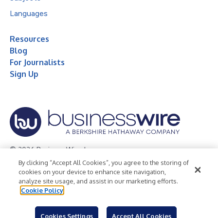
Languages
Resources
Blog
For Journalists
Sign Up
© 2026 Business Wire, Inc.
By clicking “Accept All Cookies”, you agree to the storing of
Privacy Policy
Cookie Policy
Accessibility Statement
cookies on your device to enhance site navigation,
analyze site usage, and assist in our marketing efforts.
Terms of Use
Legal
Cookie Policy
Cookies Settings
Accept All Cookies