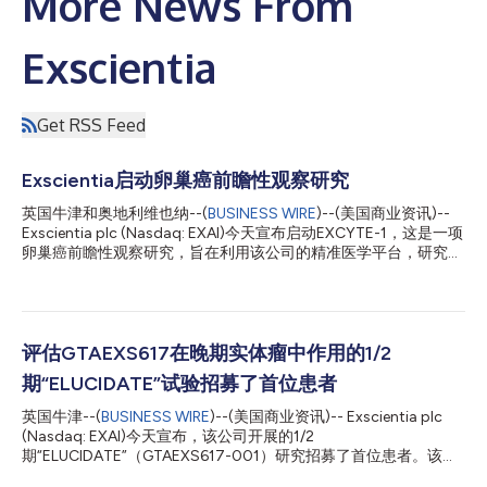
More News From
Exscientia
Get RSS Feed
Exscientia启动卵巢癌前瞻性观察研究
英国牛津和奥地利维也纳--(
BUSINESS WIRE
)--(美国商业资讯)--
Exscientia plc (Nasdaq: EXAI)今天宣布启动EXCYTE-1，这是一项
卵巢癌前瞻性观察研究，旨在利用该公司的精准医学平台，研究原
发肿瘤产生的样本的体外药物反应（EVDR）与患者实际临床反应
之间的关系。这是首次对实体瘤进行的观察性研究，将在欧洲多个
医学研究中心进行，其研究重点是卵巢癌。该研究的目的是为未来
对其他实体瘤的研究提供有用信息，并为开展这些研究提供助力。
在预测患者对不同治疗方案的反应方面，卵巢癌领域有很高的需求
评估GTAEXS617在晚期实体瘤中作用的1/2
尚未满足。这项研究将会与Arbeitsgemeinschaft Gynäkologiche
期“ELUCIDATE”试验招募了首位患者
Onkologie（AGO）研究小组合作进行，该研究小组是全球领先的
非营利妇科肿瘤临床研究网络之一。 德国Evangelische Kliniken
英国牛津--(
BUSINESS WIRE
)--(美国商业资讯)-- Exscientia plc
Essen-Mitte妇科和妇科肿瘤科主任、AGO研究小组主席Philipp
(Nasdaq: EXAI)今天宣布，该公司开展的1/2
Harter M.D., Ph.D.教授表示：“我们很高兴能与Exscientia合作，推
期“ELUCIDATE”（GTAEXS617-001）研究招募了首位患者。该研
进科学发展，并为卵巢癌患者开发潜在的疗法。通过这项研究，我
究评估的是GTAEXS617（‘617），这是Exscientia精密设计的