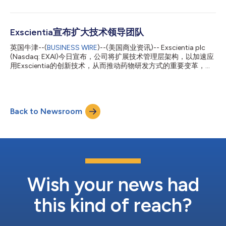
们...
CDK7抑制剂，用于治疗晚期实体瘤。该临床试验将会评估‘617在
晚期实体瘤患者中多次递增剂量的安全性、有效性和药代动力学，
其中包括头颈部癌症、大肠癌、胰腺癌、非小细胞肺癌
（NSCLC）、HR+/HER2乳腺癌和卵巢癌症等。‘617是一种新型
Exscientia宣布扩大技术领导团队
CDK7抑制剂，由Exscientia与GT Apeiron合作设计，具有高效
英国牛津--(
BUSINESS WIRE
)--(美国商业资讯)-- Exscientia plc
力、选择性、口服生物利用度和安全性。 Exscientia首席定量医学
(Nasdaq: EXAI)今日宣布，公司将扩展技术管理层架构，以加速应
官Michael Krams博士表示：“我们很高兴能在Exscientia开始对另
用Exscientia的创新技术，从而推动药物研发方式的重要变革，为
一种通过人工智能设计的分子进行临床评估。‘617旨在解决传统药
需要创新疗法的患者发现、设计和开发新的候选药物。 过去十年
物研发方法无法解决的关键设计挑战，并重点关注靶点效力、选择
里，Exscientia基于人工智能(AI)的药物设计平台成功研发出五种
性和安全性。结合我们从原始患者样本中收集数据以预测反应情况
目前处于临床试验阶段的药物，并解决了数十个传统方法无法解决
的独特能力，我们相信‘617项目体现了我们通...
的药物化学问题。此外，该公司技术的应用已经远超药物化学范
Back to Newsroom
围，涉及个性化医疗、靶点识别和实验室自动化等领域。因此，
Exscientia现拥有生物制药行业中规模领先的技术专家团队，涵盖
了人工智能、数据科学与工程等多个不同应用领域的专业知识。
Exscientia通过大量的跨学科团队进行运营，以保持敏捷的产品开
发。公司今天宣布的管理层架构变动进一步将高层决策与技术职能
优先级保持一致，其中包括将三位经验丰富的领导人晋升到
Exscientia的执行委员会，他们将各自负责新创建的技术职能部
门，并直接向首席执行官Andrew Hopkins汇报： Charlotte
Wish your news had
Deane M...
this kind of reach?