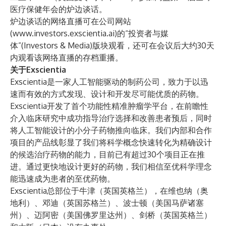
医疗保健年会的炉边谈话。
炉边谈话的网络直播可在公司网站
(
www.investors.exscientia.ai
)的“投资者与媒
体”(Investors & Media)版块观看，还可在会议后大约30天
内观看该网络直播的存档重播。
关于Exscientia
Exscientia是一家人工智能驱动的制药公司，致力于以迅
速而有效的方式发现、设计和开发尽可能优质的药物。
Exscientia开发了首个功能性精准肿瘤学平台，在前瞻性
介入临床研究中成功指导治疗选择和改善患者预后，同时
将人工智能设计的小分子药物推向临床。我们内部和合作
项目的产品线彰显了我们将科学概念快速转化为精确设计
的候选治疗药物的能力，目前已有超过30个项目正在推
进。通过更快地设计更好的药物，我们相信至优科学理念
能迅速成为患者的至优药物。
Exscientia总部位于牛津（英国英格兰），在维也纳（奥
地利）、邓迪（英国苏格兰）、波士顿（美国马萨诸塞
州）、迈阿密（美国佛罗里达州）、剑桥（英国英格兰）