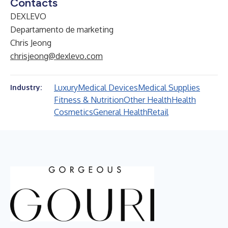
Contacts
DEXLEVO
Departamento de marketing
Chris Jeong
chrisjeong@dexlevo.com
Luxury
Medical Devices
Medical Supplies
Industry:
Fitness & Nutrition
Other Health
Health
Cosmetics
General Health
Retail