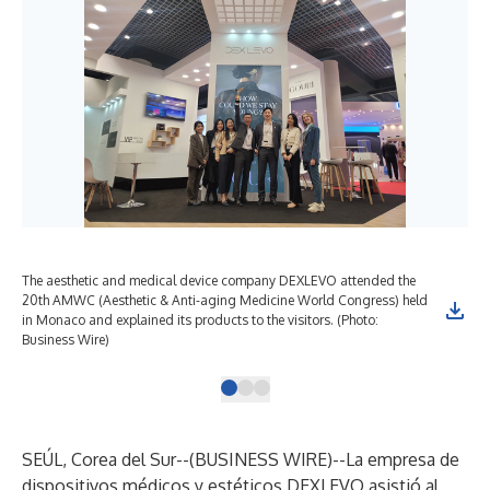
The aesthetic and medical device company DEXLEVO attended the
DEX
20th AMWC (Aesthetic & Anti-aging Medicine World Congress) held
cat
in Monaco and explained its products to the visitors. (Photo:
Wir
Business Wire)
SEÚL, Corea del Sur--(
BUSINESS WIRE
)--
La empresa de
dispositivos médicos y estéticos DEXLEVO asistió al