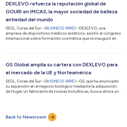
del mundo. Las empresas y los más de 200 médicos que
DEXLEVO refuerza la reputación global de
visitaron el stand de Dexlevo mostraron un gran...
GOURI en IMCAS, la mayor sociedad de belleza
antiedad del mundo
SEÚL, Corea del Sur--(
BUSINESS WIRE
)--DEXLEVO, una
empresa de dispositivos médicos estéticos, asistió al congreso
internacional sobre formación cosmética que se inauguró en
París, el Congreso mundial IMCAS 2022 del 3 al 5 de junio de
2022, donde presentó la excelencia y eficacia de “GOURI”. El
Congreso mundial IMCAS, uno de los tres principales
congresos de cosmética del mundo, es un evento donde más
de 20 000 visitantes de más de 195 países, incluyendo
GS Global amplía su cartera con DEXLEVO para
dermatólogos, participan cada año para co...
el mercado de la UE y Norteamérica
SEÚL, Corea del Sur--(
BUSINESS WIRE
)--GS, que ha anunciado
su expansión en el negocio biológico mediante la adquisición
de Hugel, un fabricante de toxinas botulínicas, busca ahora una
mayor expansión empresarial. El grupo planea diversificar su
cartera de negocios colaborando con empresas biológicas de
tecnología competitiva. Recientemente, ha comenzado a
considerar la posibilidad de crear sinergias combinando la
Back to Newsroom
toxina botulínica y los rellenos. Según fuentes del sector, la
división comercial...