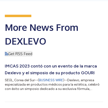
More News From
DEXLEVO
Get RSS Feed
IMCAS 2023 contó con un evento de la marca
Dexlevo y el simposio de su producto GOURI
SEÚL, Corea del Sur--(
BUSINESS WIRE
)--Dexlevo, empresa
especializada en productos médicos para la estética, celebró
con éxito un simposio dedicado a su exclusiva fórmula,
«GOURI», en el Congreso Mundial IMCAS 2023. IMCAS
(International Master Course on Aging Science), celebrado del
26 al 28 de enero en París (Francia), es una de las tres
sociedades de estética antienvejecimiento más importantes