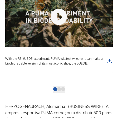
With the RE:SUEDE experiment, PUMA will test whether it can make a
A e
biodegradable version of its most iconic shoe, the SUEDE.
tên
PUM
tes
Wir
HERZOGENAURACH, Alemanha--(
BUSINESS WIRE
)--
A
empresa esportiva PUMA começou a distribuir 500 pares