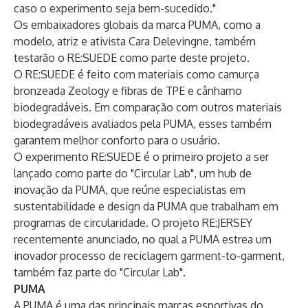
caso o experimento seja bem-sucedido."
Os embaixadores globais da marca PUMA, como a
modelo, atriz e ativista Cara Delevingne, também
testarão o RE:SUEDE como parte deste projeto.
O RE:SUEDE é feito com materiais como camurça
bronzeada Zeology e fibras de TPE e cânhamo
biodegradáveis. Em comparação com outros materiais
biodegradáveis avaliados pela PUMA, esses também
garantem melhor conforto para o usuário.
O experimento RE:SUEDE é o primeiro projeto a ser
lançado como parte do "Circular Lab", um hub de
inovação da PUMA, que reúne especialistas em
sustentabilidade e design da PUMA que trabalham em
programas de circularidade. O projeto RE:JERSEY
recentemente anunciado, no qual a PUMA estrea um
inovador processo de reciclagem garment-to-garment,
também faz parte do "Circular Lab".
PUMA
A PUMA é uma das principais marcas esportivas do