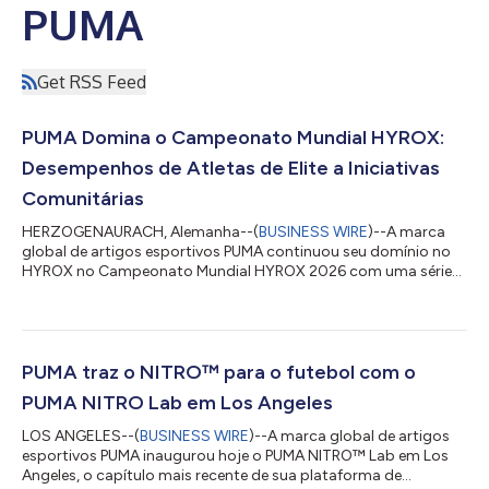
PUMA
Get RSS Feed
PUMA Domina o Campeonato Mundial HYROX:
Desempenhos de Atletas de Elite a Iniciativas
Comunitárias
HERZOGENAURACH, Alemanha--(
BUSINESS WIRE
)--A marca
global de artigos esportivos PUMA continuou seu domínio no
HYROX no Campeonato Mundial HYROX 2026 com uma série
de desempenhos de destaque de atletas de elite e momentos
icônicos para a comunidade. Liderando o grupo estava Jess
Pettrow , que venceu o Revezamento Misto com a Austrália pelo
segundo ano consecutivo, com a equipe defendendo seu título
com o tempo épico de 50:19. O momento de ouro de Pettrow
PUMA traz o NITRO™ para o futebol com o
veio após um quarto lugar com sua parceir...
PUMA NITRO Lab em Los Angeles
LOS ANGELES--(
BUSINESS WIRE
)--A marca global de artigos
esportivos PUMA inaugurou hoje o PUMA NITRO™ Lab em Los
Angeles, o capítulo mais recente de sua plataforma de