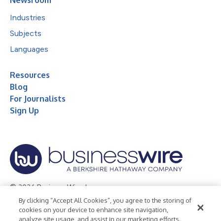
Industries
Subjects
Languages
Resources
Blog
For Journalists
Sign Up
© 2026 Business Wire, Inc.
By clicking “Accept All Cookies”, you agree to the storing of
Privacy Policy
Cookie Policy
Accessibility Statement
cookies on your device to enhance site navigation,
analyze site usage, and assist in our marketing efforts.
Terms of Use
Legal