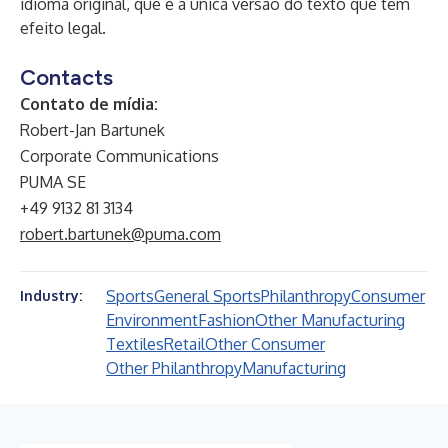
idioma original, que é a única versão do texto que tem
efeito legal.
Contacts
Contato de mídia:
Robert-Jan Bartunek
Corporate Communications
PUMA SE
+49 9132 81 3134
robert.bartunek@puma.com
Sports
General Sports
Philanthropy
Consumer
Industry:
Environment
Fashion
Other Manufacturing
Textiles
Retail
Other Consumer
Other Philanthropy
Manufacturing