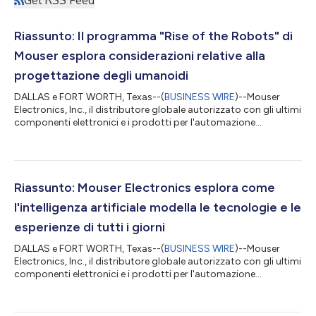
Riassunto: Il programma "Rise of the Robots" di
Mouser esplora considerazioni relative alla
progettazione degli umanoidi
DALLAS e FORT WORTH, Texas--(
BUSINESS WIRE
)--Mouser
Electronics, Inc., il distributore globale autorizzato con gli ultimi
componenti elettronici e i prodotti per l'automazione
industriale, oggi ha annunciato l'ultimo episodio della sua serie
sulla tecnologia Empowering Innovation Together (EIT), Rise of
the Robots, che esplora le tecnologie chiave alla base dei robot
umanoidi e il loro potenziale di trasformazione. La serie spiega il
progresso di questi robot da semplici macchine a strumenti
Riassunto: Mouser Electronics esplora come
fo...
l'intelligenza artificiale modella le tecnologie e le
esperienze di tutti i giorni
DALLAS e FORT WORTH, Texas--(
BUSINESS WIRE
)--Mouser
Electronics, Inc., il distributore globale autorizzato con gli ultimi
componenti elettronici e i prodotti per l'automazione
industriale, oggi ha annunciato il primo episodio del 2026 della
sua serie sulla tecnologia Empowering Innovation Together
(EIT), Engineering AI for Daily Life. Questo episodio esplora il