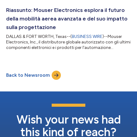
modo in cui l'intelligenza artificiale è sempre più spesso
integrata nei prodotti e servizi di uso quotidiano, dalla ricerca
Riassunto: Mouser Electronics esplora il futuro
assistita...
della mobilità aerea avanzata e del suo impatto
sulla progettazione
DALLAS & FORT WORTH, Texas--(
BUSINESS WIRE
)--Mouser
Electronics, Inc., il distributore globale autorizzato con gli ultimi
componenti elettronici e i prodotti per l'automazione
industriale, ha pubblicato l'ultimo episodio della serie
tecnologica Empowering Innovation Together (EIT), Urban
Transport Takes Flight (Il trasporto urbano decolla), che
esamina il settore emergente della Advanced Air Mobility (AAM,
Back to Newsroom
mobilità aerea avanzata). Questa serie spiega la tecnologia alla
base dei veicoli elettri...
Wish your news had
this kind of reach?