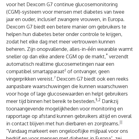
voor het Dexcom G7 continue glucosemonitoring
(CGM)-systeem voor mensen met diabetes van twee
jaar en ouder, inclusief zwangere vrouwen, in Europa.
Dexcom G7 biedt een betere manier om gebruikers te
helpen hun diabetes beter onder controle te krijgen,
zodat het elke dag met meer vertrouwen kunnen
beheren. Zijn onopvallende, alles-in-één wearable warmt
*
sneller op dan elke andere CGM op de markt,
verzendt
automatisch realtime glucosemetingen naar een
‡
compatibel smartapparaat
of ontvanger, geen
†
vingerprikken vereist.
Dexcom G7 biedt ook een reeks
aanpasbare waarschuwingen die kunnen waarschuwen
voor hoge of lage glucosewaarden en helpt gebruikers
§,2
meer tijd binnen het bereik te besteden.
Dankzij
toonaangevende mogelijkheden voor monitoring en
rapportage op afstand kunnen gebruikers altijd en overal
||
in contact blijven met hun dierbaren en zorgteams.
“Vandaag markeert een ongelooflijke mijlpaal voor ons
bedrijf en voor mensen met diabetes in Europa”, zei