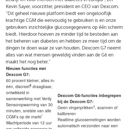
Kevin Sayer, voorzitter, president en CEO van Dexcom.
“Dit geheel nieuwe platform biedt een ongelooflijk
krachtige CGM die eenvoudig te gebruiken is en onze
gebruikers inzichtelijke glucosegegevens op één scherm
biedt. Hierdoor hoeven ze minder tijd te besteden aan
het beheren van diabetes en hebben ze meer tijd om de
dingen te doen waar ze van houden. Dexcom G7 neemt
alles van wat mensen geweldig vinden aan de G6 en
maakt het nog beter.”
Nieuwe functies met
Dexcom G7:
60 procent kleiner, alles-in-
¶
één, discreet
draagbaar,
ontwikkeld in
Dexcom G6-functies inbegrepen
samenwerking met Verily
bij de Dexcom G7:
Sensoropwarming van 30
†
Geen vingerprikken
, scannen of
minuten, snelste van alle
kalibreren
*
CGM’s op de markt
Realtime glucosemetingen worden
Wachtperiode van 12 uur
automatisch verzonden naar een
om voltooide sensoren te