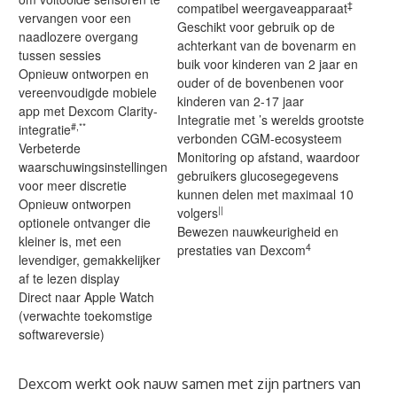
‡
compatibel weergaveapparaat
vervangen voor een
Geschikt voor gebruik op de
naadlozere overgang
achterkant van de bovenarm en
tussen sessies
buik voor kinderen van 2 jaar en
Opnieuw ontworpen en
ouder of de bovenbenen voor
vereenvoudigde mobiele
kinderen van 2-17 jaar
app met Dexcom Clarity-
Integratie met ’s werelds grootste
#,**
integratie
verbonden CGM-ecosysteem
Verbeterde
Monitoring op afstand, waardoor
waarschuwingsinstellingen
gebruikers glucosegegevens
voor meer discretie
kunnen delen met maximaal 10
Opnieuw ontworpen
||
volgers
optionele ontvanger die
Bewezen nauwkeurigheid en
kleiner is, met een
4
prestaties van Dexcom
levendiger, gemakkelijker
af te lezen display
Direct naar Apple Watch
(verwachte toekomstige
softwareversie)
Dexcom werkt ook nauw samen met zijn partners van