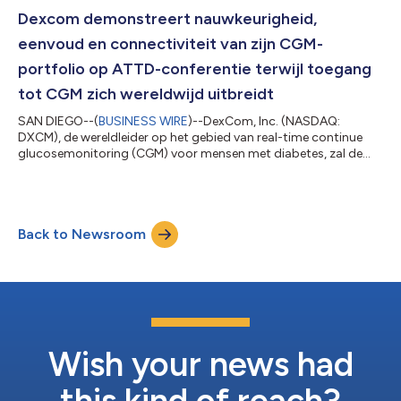
bijeenkomst van de European Association for the Study of
Diabetes, gehouden van 2 tot 6 oktober 2023 in Hamburg,
Dexcom demonstreert nauwkeurigheid,
Duitsland, meer details gegeven over haar groei...
eenvoud en connectiviteit van zijn CGM-
portfolio op ATTD-conferentie terwijl toegang
tot CGM zich wereldwijd uitbreidt
SAN DIEGO--(
BUSINESS WIRE
)--DexCom, Inc. (NASDAQ:
DXCM), de wereldleider op het gebied van real-time continue
glucosemonitoring (CGM) voor mensen met diabetes, zal de
kracht van zijn CGM-portfolio demonstreren en nieuw klinisch
praktijkbewijs onthullen dat de effectiviteit van Dexcom CGM
blijft aantonen op de 16e International Conference on
Advanced Technologies and Treatments for Diabetes,
Back to Newsroom
gehouden op 22 t/m 25 februari 2023 in Berlijn. "Vorig jaar
hebben we op ATTD voor het eerst ons uitgebre...
Wish your news had
this kind of reach?