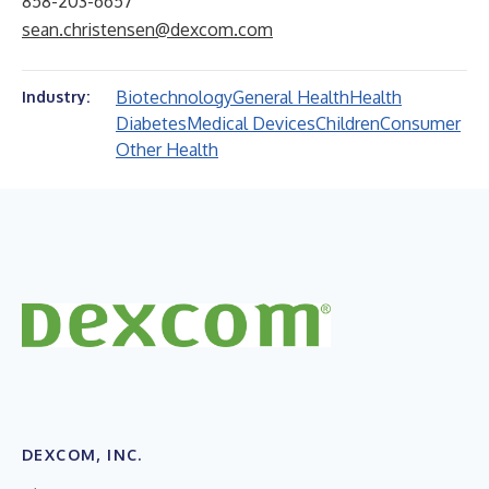
858-203-6657
sean.christensen@dexcom.com
Biotechnology
General Health
Health
Industry:
Diabetes
Medical Devices
Children
Consumer
Other Health
DEXCOM, INC.