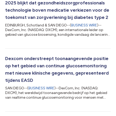
2025 blijkt dat gezondheidszorgprofessionals
technologie boven medicatie verkiezen voor de
toekomst van zorgverlening bij diabetes type 2
EDINBURGH, Schotland & SAN DIEGO--(
BUSINESS WIRE
)--
DexCom, Inc. (NASDAQ: DXCM), een internationale leider op
gebied van glucose biosensing, kondigde vandaag de lancering
aan van haar eerste multi-regioreport, getiteld "Dexcom State
of Type 2 Report: Access and Attitudes Across Europe and the
Middle East". De report is gebaseerd op een enquête bij meer
dan 2.500 mensen, een groep die bestond uit personen met
diabetes type 2 en gezondheiszorgprofessionals uit Duitsland,
Dexcom onderstreept toonaangevende positie
Italië, Nederland, Saoedi-...
op het gebied van continue glucosemonitoring
met nieuwe klinische gegevens, gepresenteerd
tijdens EASD
SAN DIEGO--(
BUSINESS WIRE
)--DexCom, Inc. (NASDAQ:
DXCM), het wereldwijd toonaangevende bedrijf op het gebied
van realtime continue glucosemonitoring voor mensen met
diabetes, heeft vandaag nieuwe klinische onderzoeksresultaten
bekendgemaakt die de voordelen van CGM-gebruik
onderstrepen. Verder heeft het bedrijf tijdens de 59e jaarlijkse