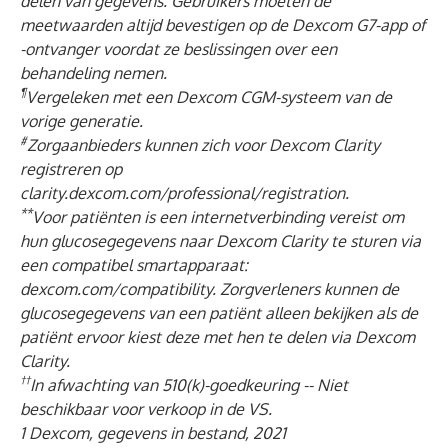
delen van gegevens. Gebruikers moeten de
meetwaarden altijd bevestigen op de Dexcom G7-app of
-ontvanger voordat ze beslissingen over een
behandeling nemen.
¶
Vergeleken met een Dexcom CGM-systeem van de
vorige generatie.
#
Zorgaanbieders kunnen zich voor Dexcom Clarity
registreren op
clarity.dexcom.com/professional/registration.
**
Voor patiënten is een internetverbinding vereist om
hun glucosegegevens naar Dexcom Clarity te sturen via
een compatibel smartapparaat:
dexcom.com/compatibility. Zorgverleners kunnen de
glucosegegevens van een patiënt alleen bekijken als de
patiënt ervoor kiest deze met hen te delen via Dexcom
Clarity.
†
†
In afwachting van 510(k)-goedkeuring -- Niet
beschikbaar voor verkoop in de VS.
1 Dexcom, gegevens in bestand, 2021