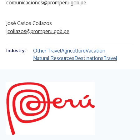
comunicaciones@promperu.gob.pe
José Carlos Collazos
jcollazos@promperu.gob.pe
Other Travel
Agriculture
Vacation
Industry:
Natural Resources
Destinations
Travel