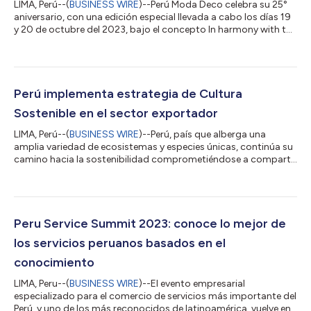
LIMA, Perú--(
BUSINESS WIRE
)--Perú Moda Deco celebra su 25°
aniversario, con una edición especial llevada a cabo los días 19
y 20 de octubre del 2023, bajo el concepto In harmony with the
world. El evento comercial más destacado de la industria de la
vestimenta y decoración del Perú, ha sido un escaparate
excepcional desde sus inicios, para dar a conocer al mundo lo
mejor de la oferta exportable peruana de prendas de algodón,
alpaca y prendas para bebés y niños, así como calzados,
Perú implementa estrategia de Cultura
joyería y prod...
Sostenible en el sector exportador
LIMA, Perú--(
BUSINESS WIRE
)--Perú, país que alberga una
amplia variedad de ecosistemas y especies únicas, continúa su
camino hacia la sostenibilidad comprometiéndose a compartir
con el mundo, productos que reflejen su biodiversidad y
contribuyan a mejorar la calidad de vida de quienes participan
en sus cadenas de producción. Es así como PROMPERÚ, la
agencia de promoción de las exportaciones del país
sudamericano, presenta la estrategia Cultura Sostenible, una
Peru Service Summit 2023: conoce lo mejor de
iniciativa que busca promover y dif...
los servicios peruanos basados en el
conocimiento
LIMA, Peru--(
BUSINESS WIRE
)--El evento empresarial
especializado para el comercio de servicios más importante del
Perú, y uno de los más reconocidos de latinoamérica, vuelve en