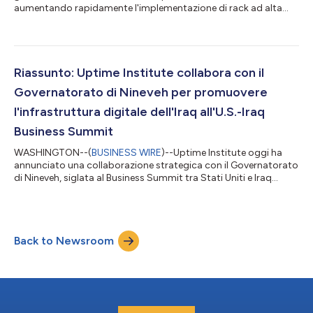
aumentando rapidamente l'implementazione di rack ad alta
densità, mentre gli operatori affrontano pressioni costanti
riguardo assunzioni e retention del personale Uptime Institute
oggi ha pubblicato i risultati del suo 16o Annual Global Data
Center Survey (Sondaggio annuale globale sui data center), lo
studio più completo del settore delle infrastrutture digitali. I
Riassunto: Uptime Institute collabora con il
risultati...
Governatorato di Nineveh per promuovere
l'infrastruttura digitale dell'Iraq all'U.S.-Iraq
Business Summit
WASHINGTON--(
BUSINESS WIRE
)--Uptime Institute oggi ha
annunciato una collaborazione strategica con il Governatorato
di Nineveh, siglata al Business Summit tra Stati Uniti e Iraq
organizzato dalla Camera di commercio degli Stati Uniti per
accelerare la trasformazione digitale della regione e
promuovere l'agenda digitale nazionale dell'Iraq. L'accordo è
stato firmato il 17 luglio 2026, durante la visita ufficiale negli
Back to Newsroom
Stati Uniti del Primo Ministro iracheno Ali Al-Zaidi. Uptime
Institute ha part...