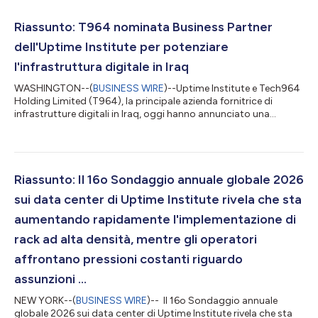
Riassunto: T964 nominata Business Partner
dell'Uptime Institute per potenziare
l'infrastruttura digitale in Iraq
WASHINGTON--(
BUSINESS WIRE
)--Uptime Institute e Tech964
Holding Limited (T964), la principale azienda fornitrice di
infrastrutture digitali in Iraq, oggi hanno annunciato una
storica collaborazione strategica per accelerare la
trasformazione digitale del Paese. La partnership abbina la più
importante autorità mondiale in materia di standard di
infrastruttura digitale e la società che costruisce l'infrastruttura
critica alla base dell'economia digitale irachena. L'accordo è
Riassunto: Il 16o Sondaggio annuale globale 2026
stato firmato il 17 l...
sui data center di Uptime Institute rivela che sta
aumentando rapidamente l'implementazione di
rack ad alta densità, mentre gli operatori
affrontano pressioni costanti riguardo
assunzioni ...
NEW YORK--(
BUSINESS WIRE
)-- Il 16o Sondaggio annuale
globale 2026 sui data center di Uptime Institute rivela che sta