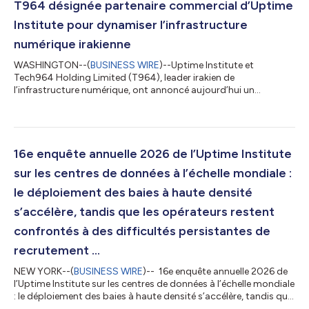
T964 désignée partenaire commercial d’Uptime
Institute pour dynamiser l’infrastructure
numérique irakienne
WASHINGTON--(
BUSINESS WIRE
)--Uptime Institute et
Tech964 Holding Limited (T964), leader irakien de
l’infrastructure numérique, ont annoncé aujourd’hui un
partenariat stratégique historique visant à accélérer la
transformation numérique de l’Irak. Ce partenariat associe la
référence mondiale en matière de normes d’infrastructure
numérique à l’entreprise chargée de construire les
infrastructures essentielles qui sous-tendent l’économie
16e enquête annuelle 2026 de l’Uptime Institute
numérique irakienne. L’accord a été signé lors du Sommet d’af...
sur les centres de données à l’échelle mondiale :
le déploiement des baies à haute densité
s’accélère, tandis que les opérateurs restent
confrontés à des difficultés persistantes de
recrutement ...
NEW YORK--(
BUSINESS WIRE
)-- 16e enquête annuelle 2026 de
l’Uptime Institute sur les centres de données à l’échelle mondiale
: le déploiement des baies à haute densité s’accélère, tandis que
les opérateurs restent confrontés à des difficultés persistantes