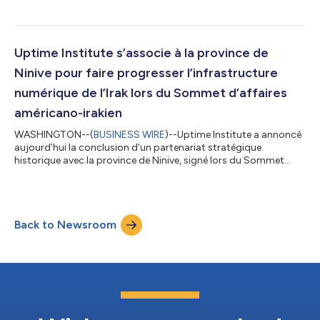
de recrutement et de fidélisation des talents L’Uptime Institute
a publié aujourd’hui les résultats de sa 16e enquête annuelle
mondiale sur les centres de données, l’étude la plus complète
consacrée au secteur des infrastructures numériques....
Uptime Institute s’associe à la province de
Ninive pour faire progresser l’infrastructure
numérique de l’Irak lors du Sommet d’affaires
américano-irakien
WASHINGTON--(
BUSINESS WIRE
)--Uptime Institute a annoncé
aujourd’hui la conclusion d’un partenariat stratégique
historique avec la province de Ninive, signé lors du Sommet
d’affaires américano-irakien organisé par la Chambre de
commerce des États-Unis, afin d’accélérer la transformation
numérique de la région et de faire progresser le programme
numérique national de l’Irak. L’accord a été signé le 17 juillet
Back to Newsroom
2026, lors de la visite officielle aux États-Unis du Premier
ministre irakien Ali Al-Zai...