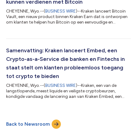
kunnen verdienen met Bitcoin
CHEYENNE, Wyo.--(
BUSINESS WIRE
)--Kraken lanceert Bitcoin
Vault, een nieuw product binnen Kraken Earn dat is ontworpen
om klanten te helpen hun Bitcoin op een eenvoudige en
betrouwbare manier te benutten. Bitcoin Vault is ontwikkeld
voor langetermijnhouders van Bitcoin en stelt klanten in staat
om beloningen in BTC te verdienen terwijl ze hun Bitcoin
aanhouden. Bitcoin Vault wordt aangestuurd door Veda, terwijl
Sentora verantwoordelijk is voor strategie-ontwerp en
Samenvatting: Kraken lanceert Embed, een
risicomanagement De platforms z...
Crypto-as-a-Service die banken en Fintechs in
staat stelt om klanten probleemloos toegang
tot crypto te bieden
CHEYENNE, Wyo.--(
BUSINESS WIRE
)--Kraken, een van de
langstlopende, meest liquide en veiligste cryptobeurzen,
kondigde vandaag de lancering aan van Kraken Embed, een
nieuwe CaaS-oplossing (Crypto-as-a-Service) voor neobanken,
fintechs en traditionele banken om klanten probleemloze
toegang tot cryptovaluta te bieden. Kraken Embed maakt
operationele en infrastructuurvereisten aanzienlijk eenvoudiger,
Back to Newsroom
zodat financiële instellingen gereguleerde crypto trading in
enkele weken tijd voor hun klanten be...