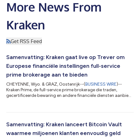
More News From
Kraken
Get RSS Feed
Samenvatting: Kraken gaat live op Trever om
Europese financiële instellingen full-service
prime brokerage aan te bieden
CHEYENNE, Wyo. & GRAZ, Oostenrijk--(
BUSINESS WIRE
)--
Kraken Prime, de full-service prime brokerage die traden,
gecertificeerde bewaring en andere financiële diensten aanbiedt
via een geïntegreerd platform, is nu beschikbaar via Trever, de
operationele standaard in bankieren in digitale assets. Het
Digital Asset Operating System van Trever wordt door
financiële instellingen in heel Europa gebruikt om de volledige
levenscyclus van digitale assets te beheren binnen één enkele
Samenvatting: Kraken lanceert Bitcoin Vault
omgeving – inclusief t...
waarmee miljoenen klanten eenvoudig geld