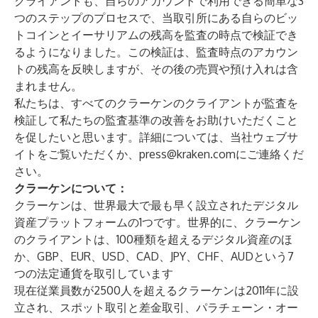
クライアントも、自らのアカウントで利用できる簡単な3
つのステップのプロセスで、当取引所にある自らのビッ
トコインとイーサリアムの残高を監査の時点で検証でき
るようになりました。この検証は、監査時点のアカウン
トの残高を反映しますが、その後の売買や預け入れは含
まれません。
私たちは、すべてのクラーケンのクライアントが監査を
検証して私たちの監査基準の改善をお助けいただくこと
を促したいと思います。詳細については、当社
ウェブサ
イト
をご覧いただくか、
press@kraken.com
にご連絡くだ
さい。
クラーケンについて：
クラーケンは、世界最大で最も早く設立されたデジタル
資産プラットフォームの1つです。世界的に、クラーケン
のクライアントは、
100種類を超えるデジタル資産
のほ
か、GBP、EUR、USD、CAD、JPY、CHF、AUDという7
つの法定通貨を取引しています
現在従業員数が2500人を超えるクラーケンは2011年に設
立され、スポット取引と
差金取引
、
パラチェーン・オー