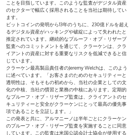
ことを目指しています。このような監査がデジタル資産
のセクターで幅広く採用されることを当社は期待してい
ます。
ビットコインの発明から13年のうちに、230億ドルを超え
るデジタル資産がハッキングや破綻によって失われたと
推定されています。継続的なプルーフ・オブ・リザーブ
監査へのコミットメントを通じて、クラーケンは、クラ
イアントの資産に対する重要なリスクを低減できると信
じています。
クラーケン最高製品責任者のJeremy Welchは、このよう
に述べています。「お客さまのためのセキュリティーと
透明性は、そもそもの初めから、当社の企業としての文
化の中核、当社の慣習と業務の中核にあります。定期的
なプルーフ・オブ・リザーブ監査は、クライアントのセ
キュリティーと安全がクラーケンにとって最高の優先事
項であることを立証します。」
この発表と共に、アルマニーノは半年ごとにクラーケン
のプルーフ・オブ・リザーブ監査を実施することに同意
しています。この監査は米国公認会計士協会が使用する