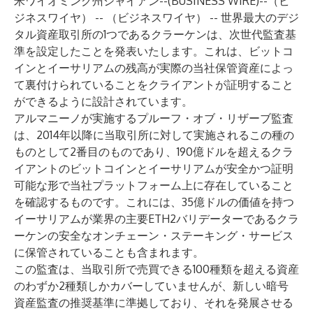
米ワイオミング州シャイアン--(
BUSINESS WIRE
)--
（ビ
ジネスワイヤ） -- （ビジネスワイヤ） -- 世界最大のデジ
タル資産取引所の1つであるクラーケンは、次世代監査基
準を設定したことを発表いたします。これは、ビットコ
インとイーサリアムの残高が実際の当社保管資産によっ
て裏付けられていることをクライアントが証明すること
ができるように設計されています。
アルマニーノが実施するプルーフ・オブ・リザーブ監査
は、2014年以降に当取引所に対して実施されるこの種の
ものとして2番目のものであり、190億ドルを超えるクラ
イアントのビットコインとイーサリアムが安全かつ証明
可能な形で当社プラットフォーム上に存在していること
を確認するものです。これには、35億ドルの価値を持つ
イーサリアムが業界の主要ETH2バリデーターであるクラ
ーケンの安全なオンチェーン・ステーキング・サービス
に保管されていることも含まれます。
この監査は、当取引所で売買できる100種類を超える資産
のわずか2種類しかカバーしていませんが、新しい暗号
資産監査の推奨
基準
に準拠しており、それを発展させる