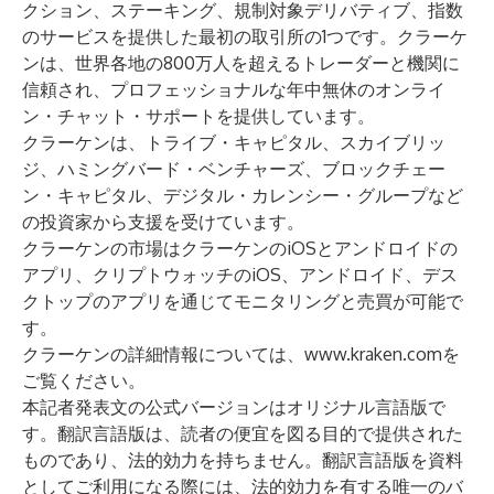
クション
、
ステーキング
、規制対象デリバティブ、指数
のサービスを提供した最初の取引所の1つです。クラーケ
ンは、世界各地の800万人を超えるトレーダーと機関に
信頼され、プロフェッショナルな年中無休のオンライ
ン・チャット・サポートを提供しています。
クラーケンは、
トライブ・キャピタル
、
スカイブリッ
ジ
、
ハミングバード・ベンチャーズ
、
ブロックチェー
ン・キャピタル
、
デジタル・カレンシー・グループ
など
の投資家から支援を受けています。
クラーケンの市場はクラーケンの
iOS
と
アンドロイド
の
アプリ、クリプトウォッチの
iOS
、
アンドロイド
、
デス
クトップ
のアプリを通じてモニタリングと売買が可能で
す。
クラーケンの詳細情報については、
www.kraken.com
を
ご覧ください。
本記者発表文の公式バージョンはオリジナル言語版で
す。翻訳言語版は、読者の便宜を図る目的で提供された
ものであり、法的効力を持ちません。翻訳言語版を資料
としてご利用になる際には、法的効力を有する唯一のバ