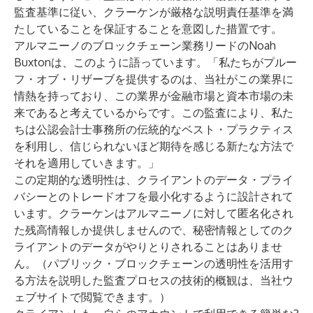
監査基準
に従い、クラーケンが厳格な説明責任基準を満
たしていることを保証することを意図した措置です。
アルマニーノのブロックチェーン業務リードのNoah
Buxtonは、このように語っています。「私たちがプルー
フ・オブ・リザーブを提供するのは、当社がこの業界に
情熱を持っており、この業界が金融市場と資本市場の未
来であると考えているからです。この監査により、私た
ちは公認会計士事務所の伝統的なベスト・プラクティス
を利用し、信じられないほど期待を感じる新たな方法で
それを適用していきます。」
この定期的な透明性は、クライアントのデータ・プライ
バシーとのトレードオフを最小化するように設計されて
います。クラーケンはアルマニーノに対して匿名化され
た残高情報しか提供しませんので、秘密情報としてのク
ライアントのデータがやりとりされることはありませ
ん。（パブリック・ブロックチェーンの透明性を活用す
る方法を説明した監査プロセスの技術的概観は、
当社ウ
ェブサイトで閲覧
できます。）