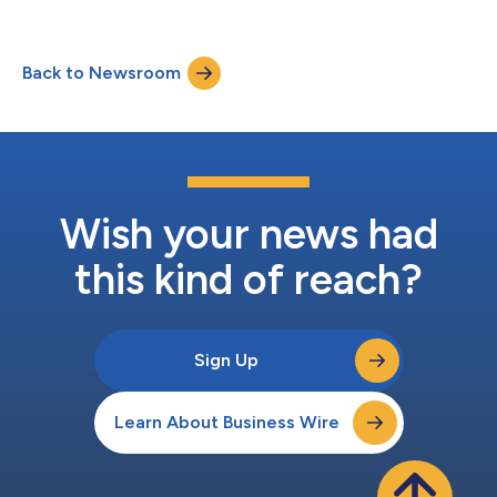
om zijn activiteiten in Europa te laten groeien door gebruik te
maken van zijn sterke financiële positie en zeer competitief
productaanbod. BCM, opgericht in 2017, is een van Nederlands
Back to Newsroom
oudste en meest gerespecteerde geregistreerde
cryptomakelaars. Het bed...
Wish your news had
this kind of reach?
Sign Up
Learn About Business Wire