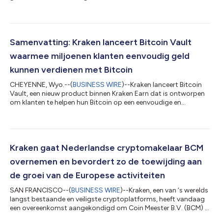
via een geïntegreerd platform, is nu beschikbaar via Trever, de
operationele standaard in bankieren in digitale assets. Het
Digital Asset Operating System van Trever wordt door
financiële instellingen in heel Europa gebruikt om de volledige
levenscyclus van digitale assets te beheren binnen één enkele
Samenvatting: Kraken lanceert Bitcoin Vault
omgeving – inclusief t...
waarmee miljoenen klanten eenvoudig geld
kunnen verdienen met Bitcoin
CHEYENNE, Wyo.--(
BUSINESS WIRE
)--Kraken lanceert Bitcoin
Vault, een nieuw product binnen Kraken Earn dat is ontworpen
om klanten te helpen hun Bitcoin op een eenvoudige en
betrouwbare manier te benutten. Bitcoin Vault is ontwikkeld
voor langetermijnhouders van Bitcoin en stelt klanten in staat
om beloningen in BTC te verdienen terwijl ze hun Bitcoin
aanhouden. Bitcoin Vault wordt aangestuurd door Veda, terwijl
Sentora verantwoordelijk is voor strategie-ontwerp en
Kraken gaat Nederlandse cryptomakelaar BCM
risicomanagement De platforms z...
overnemen en bevordert zo de toewijding aan
de groei van de Europese activiteiten
SAN FRANCISCO--(
BUSINESS WIRE
)--Kraken, een van ‘s werelds
langst bestaande en veiligste cryptoplatforms, heeft vandaag
een overeenkomst aangekondigd om Coin Meester B.V. (BCM) in
Nederland over te nemen. De deal benadrukt de inzet van Kraken