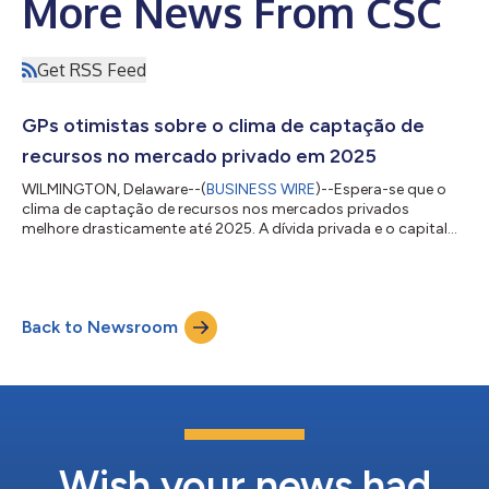
More News From CSC
Get RSS Feed
GPs otimistas sobre o clima de captação de
recursos no mercado privado em 2025
WILMINGTON, Delaware--(
BUSINESS WIRE
)--Espera-se que o
clima de captação de recursos nos mercados privados
melhore drasticamente até 2025. A dívida privada e o capital
de crescimento estão emergindo como as classes de ativos
mais importantes, à medida que os investidores buscam maior
diversificação em todo o setor, de acordo com um novo
estudo da CSC, a principal fornecedora de soluções globais de
Back to Newsroom
administração de negócios e conformidade. A CSC pesquisou
300 general partners (GPs) e 200 limited...
Wish your news had