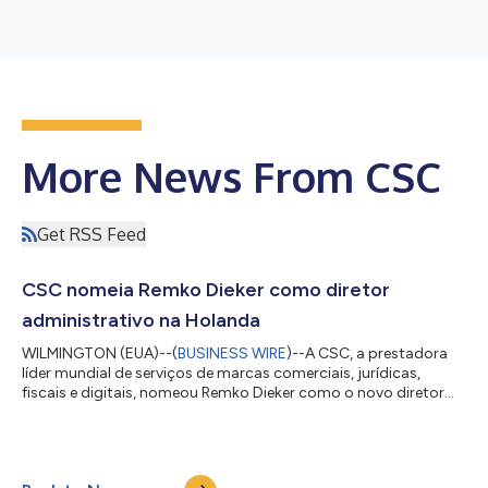
More News From CSC
Get RSS Feed
CSC nomeia Remko Dieker como diretor
administrativo na Holanda
WILMINGTON (EUA)--(
BUSINESS WIRE
)--A CSC, a prestadora
líder mundial de serviços de marcas comerciais, jurídicas,
fiscais e digitais, nomeou Remko Dieker como o novo diretor
administrativo de sua divisão de Global Financial Markets
(GFM), supervisionando o escritório na Holanda. Nessa função,
Dieker gerenciará os negócios de serviços de fundos básicos,
explorará oportunidades de crescimento comercial e formará