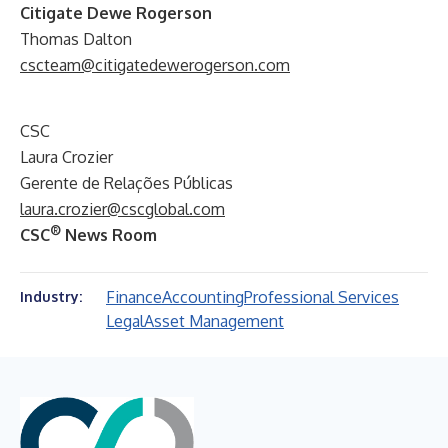
Citigate Dewe Rogerson
Thomas Dalton
cscteam@citigatedewerogerson.com
CSC
Laura Crozier
Gerente de Relações Públicas
laura.crozier@cscglobal.com
®
CSC
News Room
Finance
Accounting
Professional Services
Industry:
Legal
Asset Management