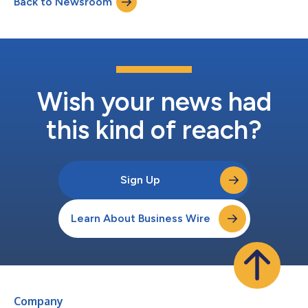
Back to Newsroom
uma equipe para continuar com o foco em nosso modelo de
serviço de classe mundial. “M...
Wish your news had
this kind of reach?
Sign Up
Learn About Business Wire
Company