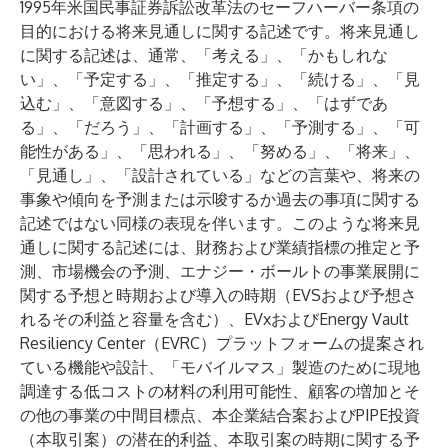
1995年米国民事証券訴訟改革法のセーフハーバー条項の
目的における将来見通しに関する記述です。将来見通し
に関する記述は、通常、「考える」、「かもしれな
い」、「予定する」、「推定する」、「続ける」、「見
込む」、「意図する」、「予想する」、「はずであ
る」、「だろう」、「計画する」、「予測する」、「可
能性がある」、「思われる」、「努める」、「将来」、
「見通し」、「設計されている」などの言葉や、将来の
事象や傾向を予測または示唆するか過去の事項に関する
記述ではない同様の表現を伴います。このような将来見
通しに関する記述には、財務および業績指標の推定と予
測、市場機会の予測、エナジー・ボールトの事業展開に
関する予想と時期および導入の時期（EVSおよび予想さ
れるその利益と容量を含む）、EVxおよびEnergy Vault
Resiliency Center（EVRC）プラットフォームの提案され
ている機能や設計、「モバイルマス」製造のために現地
調達する低コストの材料の利用可能性、顧客の増加とそ
の他の事業の中間目標点、本企業結合案およびPIPE投資
（本取引案）の潜在的利益、本取引案の時期に関する予