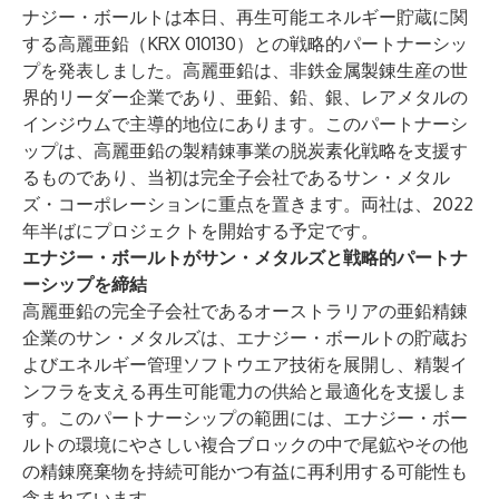
ナジー・ボールトは本日、再生可能エネルギー貯蔵に関
する高麗亜鉛（KRX 010130）との戦略的パートナーシッ
プを発表しました。高麗亜鉛は、非鉄金属製錬生産の世
界的リーダー企業であり、亜鉛、鉛、銀、レアメタルの
インジウムで主導的地位にあります。このパートナーシ
ップは、高麗亜鉛の製精錬事業の脱炭素化戦略を支援す
るものであり、当初は完全子会社であるサン・メタル
ズ・コーポレーションに重点を置きます。両社は、2022
年半ばにプロジェクトを開始する予定です。
エナジー・ボールトがサン・メタルズと戦略的パートナ
ーシップを締結
高麗亜鉛の完全子会社であるオーストラリアの亜鉛精錬
企業のサン・メタルズは、エナジー・ボールトの貯蔵お
よびエネルギー管理ソフトウエア技術を展開し、精製イ
ンフラを支える再生可能電力の供給と最適化を支援しま
す。このパートナーシップの範囲には、エナジー・ボー
ルトの環境にやさしい複合ブロックの中で尾鉱やその他
の精錬廃棄物を持続可能かつ有益に再利用する可能性も
含まれています。