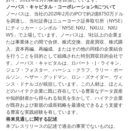
ノーバス・キャピタル・コーポレーションIIについて
ノーバスは、当社の2021年2月のIPOで約2億8750万ドル
を調達し、当社証券はニューヨーク証券取引所（NYSE）
にティッカー・シンボル「NYSE: NXU、NXU.U、NXU
WS」で上場しています。ノーバスは、1社以上の企業ま
たは事業体との間で合併、株式交換、資産買収、株式購
入、資本再編、再編成、またはその他の同様の企業結合
を行うことを目的として組織された特別買収目的会社で
す。ノーバス・キャピタルは、ロバート・J・ライキン、
ジェフ・フォスター、ハーシュ・クラフ、ラリー・ポー
ルソン、ヘザー・グッドマン、ロン・ズナイダー、ヴィ
ンス・ドナルゴが統括しています。この人材は、ほとん
どのハイテク企業に既に存在している豊富なデータ資産
や知的財産から得られる知見を生かして、ハイテク企業
が既存および新規の成長戦略を最適化できるよう支援す
る豊富な実践経験を有しています。
将来見通しに関する記述
本プレスリリースの記述で過去の事実でないものは、