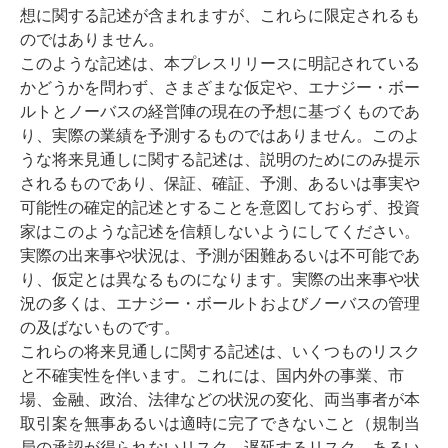
想に関する記述が含まれますが、これらに限定されるも
のではありません。
このような記述は、本プレスリリースに明記されている
かどうかを問わず、さまざまな仮定や、エナジー・ボー
ルトとノーバスの経営陣の現在の予想に基づくものであ
り、実際の業績を予測するものではありません。このよ
うな将来見通しに関する記述は、説明のためにのみ提示
されるものであり、保証、確証、予測、あるいは事実や
可能性の確定的記述とすることを意図しておらず、投資
家はこのような記述を信頼しないようにしてください。
実際の出来事や状況は、予測が困難あるいは不可能であ
り、仮定とは異なるものになります。実際の出来事や状
況の多くは、エナジー・ボールトおよびノーバスの管理
の及ばないものです。
これらの将来見通しに関する記述は、いくつものリスク
と不確実性を伴います。これには、国内外の事業、市
場、金融、政治、法律などの状況の変化、両当事者が本
取引案を無事あるいは適時に完了できないこと（規制当
局の承認が得られないリスク、遅延するリスク、あるい