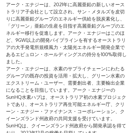
アーク・エナジーは、2021年に高麗亜鉛の新しいオース
トラリア子会社として設立され、サン・メタルズを皮切
りに高麗亜鉛グループのエネルギー供給を脱炭素化し、
「グリーン」亜鉛の生産を目指す高麗亜鉛グループのエ
ネルギー移行を促進します。アーク・エナジーはこのほ
ど、9GW以上の開発パイプラインを有するオーストラリ
アの大手発電所規模風力・太陽光エネルギー開発企業で
あるエピュロン・ホールディングスの持分を100%取得し
ました。
アーク・エナジーは、水素のサプライチェーンにわたる
グループの既存の投資を活用・拡大し、グリーン水素の
エクストリーム・ユーザー、需要創出者、主要輸出企業
になることを目指しています。アーク・エナジーの
SunHQ水素ハブは、オーストラリア初の水素プロジェク
トであり、オーストラリア再生可能エネルギー庁、クリ
ーン・エナジー・ファイナンス・コーポレーション、ク
イーンズランド州政府の共同支援を受けています。
SunHQは、クイーンズランド州政府から開発承認を得て
おり、2022年12月の稼働を目指しています。