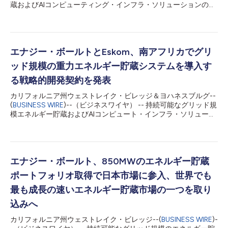
蔵およびAIコンピューティング・インフラ・ソリューションのグ
ローバルリーダーであるエナジー・ボールト・ホールディングス
（NYSE：NRGV、以下「エナジー・ボールト」または「当
社」）は、世界有数の再生可能エネルギー開発企業および独立系
発電事業者であるBayWa r.e. AGから、日本国内の850MWのバッ
テリー・エネルギー貯蔵システム（BESS）開発ポートフォリオ
エナジー・ボールトとEskom、南アフリカでグリ
の取得に関して、以前発表していた買収手続きを完了したことを
ッド規模の重力エネルギー貯蔵システムを導入す
発表しました。 今回の取引完了により、エナジー・ボールト
は、先進国の中でも特に魅力的で構造的に優位なエネルギー貯蔵
る戦略的開発契約を発表
市場の一つである日本において、正式に事業基盤を確立しまし
カリフォルニア州ウェストレイク・ビレッジ＆ヨハネスブルグ--
た。今回の買収により、エナジー・ボールトは日本国内で直ちに
(
BUSINESS WIRE
)--（ビジネスワイヤ） -- 持続可能なグリッド規
活用可能な事業基盤に加え、有望なプロジェクト・パイプライ
模エネルギー貯蔵およびAIコンピュート・インフラ・ソリューシ
ン、ならびに土地権利、規制認可、電力系統接続に関する深い専
ョンのグローバルリーダーであるエナジー・ボールト・ホールデ
門知識を有する経験豊富な現地開発チームを獲得しました。これ
ィングス（NYSE：NRGV）（「エナジー・ボールト」または
らはいずれも、複雑で急成長する日本...
「同社」）は本日、南アフリカの国営電力会社であるEskom
Holdings SOC Limited（「Eskom」）と、長時間重力エネルギ
ー貯蔵システム（GESS）の導入に向けた戦略的開発契約を締結
エナジー・ボールト、850MWのエネルギー貯蔵
したと発表しました。 最初のGESSプラントは、南アフリカ・ム
ポートフォリオ取得で日本市場に参入、世界でも
プマランガ州にあるEskomのヘンドリナ発電所に建設される予定
です。同発電所は、Eskomが稼働させている発電所の中でも最も
最も成長の速いエネルギー貯蔵市場の一つを取り
古い施設の一つです。同システムは25MWの出力と4時間分の蓄
込みへ
電容量（100MWh相当）を提供する見込みで、最大4GWまで完
全に拡張可能な設計となっています。この画期的な契約により両
カリフォルニア州ウェストレイク・ビレッジ--(
BUSINESS WIRE
)-
社のパートナーシップが確立され、南部アフリカの電力セクター