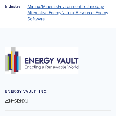
Mining/Minerals
Environment
Technology
Industry:
Alternative Energy
Natural Resources
Energy
Software
ENERGY VAULT, INC.
NYSE:NXU