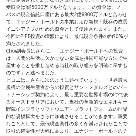
受取金は1億5000万ドルとなります。この資金は、ノー
バスの現金信託口座にある最大2億8800万ドルと合わせ
て、エナジー・ボールトの事業および新規・既存の成長
イニシアチブのための資金として使用されます。また、
今回のPIPE投資の増額により、最低現金条件の約90%が
満たされました。
Choi副会長はさらに、「エナジー・ボールトへの投資
は、人間の生活に欠かせない金属を持続可能な方法で生
産することを推し進める当社の取り組みを明確に示すも
のです」と述べました。
ピコニは、さらに次のように述べています。「世界最大
規模の金属生産者からの投資とサン・メタルズとのパー
トナーシップ契約により、最も重要な世界市場の1つであ
るオーストラリアにおいて、当社の革新的なエネルギー
貯蔵インフラとソフトウエア・プラットフォームの世界
的な規模拡大をさらに加速させることができます。重要
なこととして、最低現金条件の多くが満たされたことで
取引の確実性が大幅に高まり、エナジー・ボールトのチ