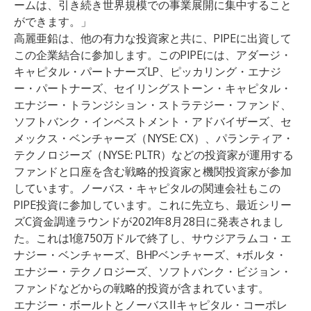
ームは、引き続き世界規模での事業展開に集中すること
ができます。」
高麗亜鉛は、他の有力な投資家と共に、PIPEに出資して
この企業結合に参加します。このPIPEには、アダージ・
キャピタル・パートナーズLP、ピッカリング・エナジ
ー・パートナーズ、セイリングストーン・キャピタル・
エナジー・トランジション・ストラテジー・ファンド、
ソフトバンク・インベストメント・アドバイザーズ、セ
メックス・ベンチャーズ（NYSE: CX）、パランティア・
テクノロジーズ（NYSE: PLTR）などの投資家が運用する
ファンドと口座を含む戦略的投資家と機関投資家が参加
しています。ノーバス・キャピタルの関連会社もこの
PIPE投資に参加しています。これに先立ち、最近シリー
ズC資金調達ラウンドが2021年8月28日に発表されまし
た。これは1億750万ドルで終了し、サウジアラムコ・エ
ナジー・ベンチャーズ、BHPベンチャーズ、+ボルタ・
エナジー・テクノロジーズ、ソフトバンク・ビジョン・
ファンドなどからの戦略的投資が含まれています。
エナジー・ボールトとノーバスIIキャピタル・コーポレ