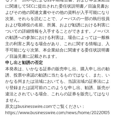
に関連してSECに提出された委任状説明書／目論見書お
よびその他の関連文書やその他の資料が入手可能になり
次第、それらを読むことで、ノーバスの一部の執行役員
および取締役の名前、所属、および勧誘における利害に
ついての詳細情報を入手することができます。ノーバス
の勧誘への参加における利害は、場合によっては一般株
主の利害と異なる場合があり、これに関する情報は、入
手可能になり次第、本企業結合に関連する委任状説明書
／目論見書に記載されます。
申し出と勧誘の否定
本発表は、いかなる証券の販売申し出、購入申し出の勧
誘、投票や承認の勧誘に当たるものではなく、また、い
かなる州または法域においても、当該法域の証券法によ
り登録または認可前のこのような申し出、勧誘、販売が
違法とされている場合、これらの証券を販売してはなり
ません。
原文はbusinesswire.comでご覧ください：
https://www.businesswire.com/news/home/20220105