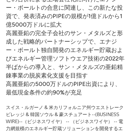
ー・ボールトの合意に関連し、この新たな投
資で、発表済みのPIPEの規模が1億ドルから1
億5000万ドルに拡大
高麗亜鉛の完全子会社のサン・メタルズと形
成した戦略的パートナーシップで、エナジ
ー・ボールト独自開発のエネルギー貯蔵およ
びエネルギー管理ソフトウエア技術の2022年
半ばからの導入と、サン・メタルズの亜鉛精
錬事業の脱炭素化支援を目指す
高麗亜鉛の5000万ドルのPIPE出資により、
最低現金条件の約90%が充足
スイス・ルガーノ & 米カリフォルニア州ウエストレーク
ビレッジ & 韓国ソウル & 豪スチュアート--(
BUSINESS
WIRE
)--
（ビジネスワイヤ） -- （ビジネスワイヤ） -- 電
力網規模のエネルギー貯蔵ソリューションを開発するエ