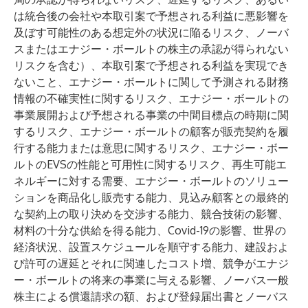
は統合後の会社や本取引案で予想される利益に悪影響を
及ぼす可能性のある想定外の状況に陥るリスク、ノーバ
スまたはエナジー・ボールトの株主の承認が得られない
リスクを含む）、本取引案で予想される利益を実現でき
ないこと、エナジー・ボールトに関して予測される財務
情報の不確実性に関するリスク、エナジー・ボールトの
事業展開および予想される事業の中間目標点の時期に関
するリスク、エナジー・ボールトの顧客が販売契約を履
行する能力または意思に関するリスク、エナジー・ボー
ルトのEVSの性能と可用性に関するリスク、再生可能エ
ネルギーに対する需要、エナジー・ボールトのソリュー
ションを商品化し販売する能力、見込み顧客との最終的
な契約上の取り決めを交渉する能力、競合技術の影響、
材料の十分な供給を得る能力、Covid-19の影響、世界の
経済状況、設置スケジュールを順守する能力、建設およ
び許可の遅延とそれに関連したコスト増、競争がエナジ
ー・ボールトの将来の事業に与える影響、ノーバス一般
株主による償還請求の額、および登録届出書とノーバス