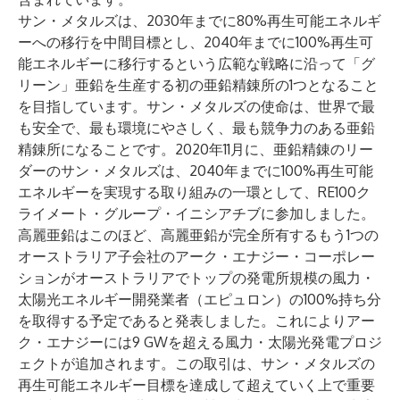
サン・メタルズは、2030年までに80%再生可能エネルギ
ーへの移行を中間目標とし、2040年までに100%再生可
能エネルギーに移行するという広範な戦略に沿って「グ
リーン」亜鉛を生産する初の亜鉛精錬所の1つとなること
を目指しています。サン・メタルズの使命は、世界で最
も安全で、最も環境にやさしく、最も競争力のある亜鉛
精錬所になることです。2020年11月に、亜鉛精錬のリー
ダーのサン・メタルズは、2040年までに100%再生可能
エネルギーを実現する取り組みの一環として、RE100ク
ライメート・グループ・イニシアチブに参加しました。
高麗亜鉛はこのほど、高麗亜鉛が完全所有するもう1つの
オーストラリア子会社のアーク・エナジー・コーポレー
ションがオーストラリアでトップの発電所規模の風力・
太陽光エネルギー開発業者（エピュロン）の100%持ち分
を取得する予定であると発表しました。これによりアー
ク・エナジーには9 GWを超える風力・太陽光発電プロジ
ェクトが追加されます。この取引は、サン・メタルズの
再生可能エネルギー目標を達成して超えていく上で重要