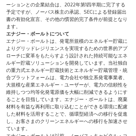
ーションとの企業結合は、2022年第1四半期に完了する
予定ですが、ノーバス株主の承認、SECによる登録届出
書の有効化宣言、その他の慣習的完了条件が前提となり
ます。
エナジー・ボールトについて
エナジー・ボールトは、発電所規模のエネルギー貯蔵に
よりグリッドレジリエンスを実現するための世界的アプ
ローチに変革をもたらすよう設計された持続可能なエネ
ルギー貯蔵ソリューションを開発しています。当社独自
の重力式エネルギー貯蔵技術とエネルギー貯蔵管理・統
合プラットフォームは、電力会社や独立系発電事業者、
大規模な産業エネルギー・ユーザーが、電力の信頼性を
維持しつつ均等化発電原価を大幅に削減できるようにす
ることを目指しています。エナジー・ボールトは、廃棄
材料を有益な再利用に取り込むことができる環境に配慮
した材料を活用することで、循環型経済への移行を促進
し、お客さまのクリーンエネルギーへの移行を加速させ
ています。
エナジー・ボールトは以前、ノーバス・キャピタル・コ