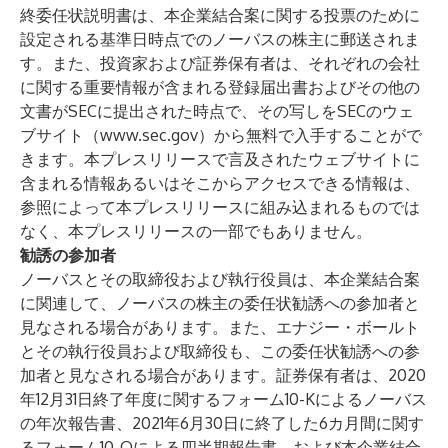
終委任状説明書は、本企業結合案に関する投票のために
設定される基準日時点でのノーバスの株主に郵送されま
す。また、投資家および証券保有者は、それぞれの会社
に関する重要情報が含まれる登録届出書およびその他の
文書がSECに提出された時点で、その写しをSECのウェ
ブサイト（
www.sec.gov
）から無料で入手することがで
きます。本プレスリリースで言及されたウェブサイトに
含まれる情報あるいはそこからアクセスできる情報は、
参照によって本プレスリリースに組み込まれるものでは
なく、本プレスリリースの一部でもありません。
勧誘の参加者
ノーバスとその取締役および執行役員は、本企業結合案
に関連して、ノーバスの株主の委任状勧誘への参加者と
見なされる場合があります。また、エナジー・ボールト
とその執行役員および取締役も、この委任状勧誘への参
加者と見なされる場合があります。証券保有者は、2020
年12月31日終了年度に関するフォーム10-Kによるノーバス
の年次報告書、2021年6月30日に終了した6カ月間に関す
るフォーム10-Qによる四半期報告書、および本企業結合