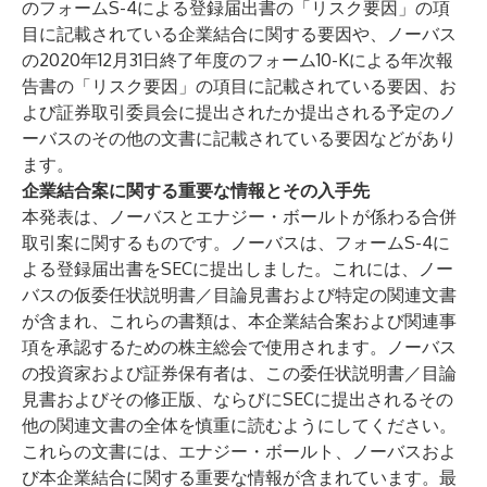
のフォームS-4による登録届出書の「リスク要因」の項
目に記載されている企業結合に関する要因や、ノーバス
の2020年12月31日終了年度のフォーム10-Kによる年次報
告書の「リスク要因」の項目に記載されている要因、お
よび証券取引委員会に提出されたか提出される予定のノ
ーバスのその他の文書に記載されている要因などがあり
ます。
企業結合案に関する重要な情報とその入手先
本発表は、ノーバスとエナジー・ボールトが係わる合併
取引案に関するものです。ノーバスは、フォームS-4に
よる登録届出書をSECに提出しました。これには、ノー
バスの仮委任状説明書／目論見書および特定の関連文書
が含まれ、これらの書類は、本企業結合案および関連事
項を承認するための株主総会で使用されます。ノーバス
の投資家および証券保有者は、この委任状説明書／目論
見書およびその修正版、ならびにSECに提出されるその
他の関連文書の全体を慎重に読むようにしてください。
これらの文書には、エナジー・ボールト、ノーバスおよ
び本企業結合に関する重要な情報が含まれています。最