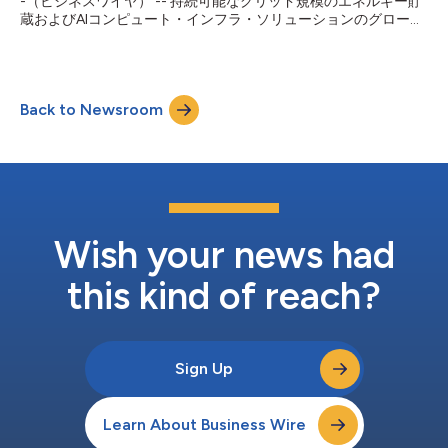
-（ビジネスワイヤ） -- 持続可能なグリッド規模のエネルギー貯
の脱炭素化加速という共通の長期目標に向けて利害が一致する...
蔵およびAIコンピュート・インフラ・ソリューションのグローバ
ルリーダーであるエナジー・ボールト・ホールディングス
（NYSE：NRGV、以下「エナジー・ボールト」または「同
社」）は、国内有力エネルギー貯蔵開発企業からBESSプロジェ
クト群を取得する拘束力ある契約を通じ、日本市場への正式参入
Back to Newsroom
を発表しました。本取引には、現地のエネルギー専門家チームの
統合と、高品質な850MWのバッテリーエネルギー貯蔵システム
（BESS）開発ポートフォリオの取得が含まれており、エナジ
ー・ボールトが、先進国の中でも最も成長の速い市場の一つであ
り、構造的優位性を備えた日本のエネルギー貯蔵市場で成長機会
を捉える足場を築きます。 取得したポートフォリオは、2027年
下期に着工を開始し、2028年下期から商業運転を開始すること
を目標とする350MWの開発後期段階BESSプロジェクトで構成さ
Wish your news had
れています。さらに500MWの初期段階BESS案件も含まれてお
り、複数年にわたる堅固な成長パ...
this kind of reach?
Sign Up
Learn About Business Wire