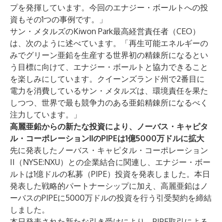
プを発揮しています。今回のエナジー・ボールトへの投
資もその1つの事例です。」
サン・メタルズのKiwon Park最高経営責任者（CEO）
は、次のように述べています。「再生可能エネルギーの
みでグリーン亜鉛を生産する世界初の精錬所になるとい
う目標に向けて、エナジー・ボールトと協力できること
を楽しみにしています。クイーンズランド州で2番目に
電力を消費しているサン・メタルズは、環境責任を果た
しつつ、世界で最も競争力のある亜鉛精錬所になるべく
注力しています。」
高麗亜鉛からの新たな投資により、ノーバス・キャピタ
ル・コーポレーションIIのPIPEは1億5000万ドルに拡大
先に発表した
ノーバス・キャピタル・コーポレーション
II（NYSE:NXU）との企業結合に関連し、エナジー・ボー
ルトは1億ドルの私募（PIPE）投資を発表しました。本日
発表した戦略的パートナーシップに加え、高麗亜鉛はノ
ーバスのPIPEに5000万ドルの投資を行う引受契約を締結
しました。
本日発表された新たな引き受けにより、PIPE取引による