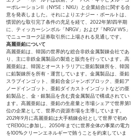
ーポレーションII（NYSE：NXU）と企業結合に関する合
意を発表しました。それによりエナジー・ボールトは、
慣習的な取引完了条件の充足を経て、2022年第1四半期
に、ティッカーシンボル「NRGV」および「NRGV WS」
でニューヨーク証券取引所に上場される見通しです。
高麗亜鉛について
高麗亜鉛は、韓国の世界的な総合非鉄金属製錬会社であ
り、主に非鉄金属製品の製造と販売を行っています。高
麗亜鉛は、韓国とオーストラリアに亜鉛製錬所を、韓国
に鉛製錬所を所有・運営しています。金属製品は、亜鉛
スラブインゴット、亜鉛合金ジャンボブロック、亜鉛ア
ノードインゴット、亜鉛ダイカストインゴットなどの亜
鉛製品と、金・銀製品を含む貴金属製品で構成されてい
ます。高麗亜鉛は、亜鉛の生産量と市場シェアで世界第1
位の企業として、世界の資源市場を主導しています。
2021年9月に高麗亜鉛は大手精錬会社として世界で初め
てRE100に参加し、2050年までに世界全体の事業の電力
を100%クリーンエネルギーで賄うことを約束していま