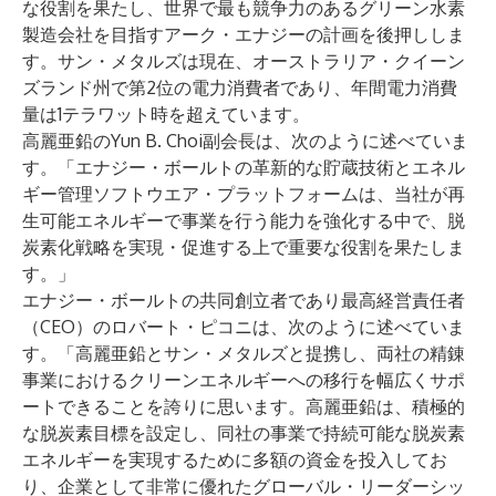
な役割を果たし、世界で最も競争力のあるグリーン水素
製造会社を目指すアーク・エナジーの計画を後押ししま
す。サン・メタルズは現在、オーストラリア・クイーン
ズランド州で第2位の電力消費者であり、年間電力消費
量は1テラワット時を超えています。
高麗亜鉛のYun B. Choi副会長は、次のように述べていま
す。「エナジー・ボールトの革新的な貯蔵技術とエネル
ギー管理ソフトウエア・プラットフォームは、当社が再
生可能エネルギーで事業を行う能力を強化する中で、脱
炭素化戦略を実現・促進する上で重要な役割を果たしま
す。」
エナジー・ボールトの共同創立者であり最高経営責任者
（CEO）のロバート・ピコニは、次のように述べていま
す。「高麗亜鉛とサン・メタルズと提携し、両社の精錬
事業におけるクリーンエネルギーへの移行を幅広くサポ
ートできることを誇りに思います。高麗亜鉛は、積極的
な脱炭素目標を設定し、同社の事業で持続可能な脱炭素
エネルギーを実現するために多額の資金を投入してお
り、企業として非常に優れたグローバル・リーダーシッ