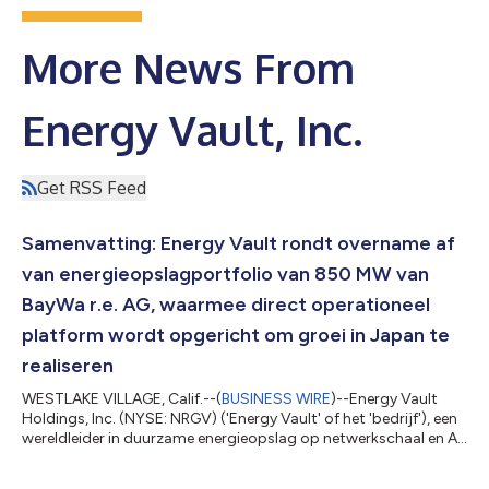
More News From
Energy Vault, Inc.
Get RSS Feed
Samenvatting: Energy Vault rondt overname af
van energieopslagportfolio van 850 MW van
BayWa r.e. AG, waarmee direct operationeel
platform wordt opgericht om groei in Japan te
realiseren
WESTLAKE VILLAGE, Calif.--(
BUSINESS WIRE
)--Energy Vault
Holdings, Inc. (NYSE: NRGV) ('Energy Vault' of het 'bedrijf'), een
wereldleider in duurzame energieopslag op netwerkschaal en AI-
computerinfrastructuuroplossingen, heeft vandaag de
succesvolle afronding aangekondigd van de eerder