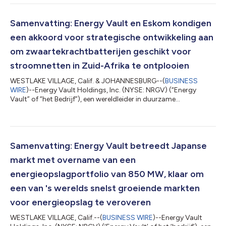
aangekondigde overname van een portfolio van 850 MW aan
batterij-energieopslagsystemen ('BESS') in Japan van BayWa
r.e. AG, een toonaangevende wereldwijde ontwikkelaar van
Samenvatting: Energy Vault en Eskom kondigen
hernieuwbare energie en onafhankelijke en...
een akkoord voor strategische ontwikkeling aan
om zwaartekrachtbatterijen geschikt voor
stroomnetten in Zuid-Afrika te ontplooien
WESTLAKE VILLAGE, Calif. & JOHANNESBURG--(
BUSINESS
WIRE
)--Energy Vault Holdings, Inc. (NYSE: NRGV) (“Energy
Vault” of “het Bedrijf”), een wereldleider in duurzame
energieopslag geschikt voor stroomnetten en oplossingen
voor AI compute-infrastructuur, maakte vandaag een
overeenkomst voor strategische ontwikkeling bekend met
Eskom Holdings SOC Limited (“Eskom”), Zuid-Afrika’s
elektriciteitsmaatschappij in handen van de staat, om een
Samenvatting: Energy Vault betreedt Japanse
GESS (Gravity Energy Storage System = zwaartekrachtbatterij)
markt met overname van een
van...
energieopslagportfolio van 850 MW, klaar om
een van 's werelds snelst groeiende markten
voor energieopslag te veroveren
WESTLAKE VILLAGE, Calif.--(
BUSINESS WIRE
)--Energy Vault