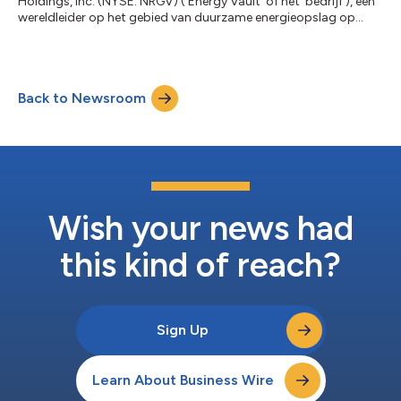
Holdings, Inc. (NYSE: NRGV) (‘Energy Vault’ of het ‘bedrijf’), een
wereldleider op het gebied van duurzame energieopslag op
netschaal en AI-computerinfrastructuuroplossingen, heeft
vandaag zijn formele toetreding tot de Japanse markt
aangekondigd via een bindende overeenkomst om een pijplijn
van BESS-projecten te verwerven van een toonaangevende
Back to Newsroom
binnenlandse ontwikkelaar van energieopslag. Deze
bekendmaking is officieel geldend in de origi...
Wish your news had
this kind of reach?
Sign Up
Learn About Business Wire