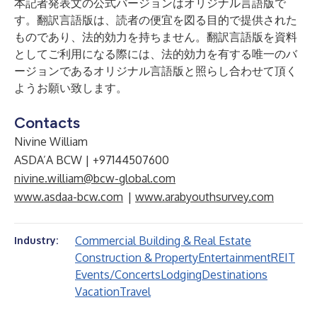
本記者発表文の公式バージョンはオリジナル言語版で
す。翻訳言語版は、読者の便宜を図る目的で提供された
ものであり、法的効力を持ちません。翻訳言語版を資料
としてご利用になる際には、法的効力を有する唯一のバ
ージョンであるオリジナル言語版と照らし合わせて頂く
ようお願い致します。
Contacts
Nivine William
ASDA’A BCW | +97144507600
nivine.william@bcw-global.com
www.asdaa-bcw.com
|
www.arabyouthsurvey.com
Commercial Building & Real Estate
Industry:
Construction & Property
Entertainment
REIT
Events/Concerts
Lodging
Destinations
Vacation
Travel