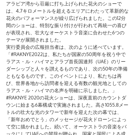
アラビア湾から荘厳に打ち上げられた花火のショーで
は、4.7キロメートルを超えるエリアにわたって革新的な
花火のパフォーマンスが繰り広げられました。この12分
間のショーは、特別な振り付けが行われて再統一の喜び
が表現され、壮大なオーケストラ音楽に合わせた6つの
テーマが展開されました。
実行委員会の広報担当者は、次のように述べています。
「#RAKNYE2022は、私たちが国家の50周年を祝う中で
ラアス・ル・ハイマとアラブ首長国連邦（UAE）のリー
ダーシップと人々を讃えるものであり、次の50年の準備
ともなるものです。このイベントにより、私たちは再
び、世界各地から訪問者を迎える有数の観光地としての
ラアス・ル・ハイマの名声を明確に示しました。」
#RAKNYE 2020の花火ショーは、深夜直前のカウントダ
ウンに始まる6幕構成で実施されました。高さ1055.8メー
トルの壮大な光のタワーで新年を迎えた次の幕では、
「新年おめでとう」のメッセージが花火ドローンによっ
て空に描かれました。続いて、オーケストラの音楽をバ
ックにしてUAEへの賛辞が贈られ、国家と国民による成