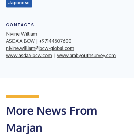
Japanese
CONTACTS
Nivine William
ASDA’A BCW | +97144507600
nivine.william@bcw-global.com
www.asdaa-bcw.com
|
www.arabyouthsurvey.com
More News From
Marjan