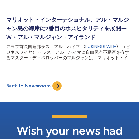
国がこの地域の住みやすさのパイオニアとなり、機会が生まれ続
ン・ビーチ（Marjan Beach）」の開発を発表しました。この開発
ける場所になるという野心を掲げています。このビジョンに基づ
事業は、ライフスタイル、不動産、ホスピタリティの分野から数
き、本合併はUAE国民に高付加価値の雇用...
十億ドル規模の投資を呼び込み、「RAKビジョン2030」の推進
を加速すると見込まれています。地域の主要な持続可能な投資
マリオット・インターナショナル、アル・マルジ
先・観光のゲートウェイとしてのRAK（ラス・アル・ハイマ）の
ャン島の海岸に2番目のホスピタリティを展開ー
進化における変革の触媒となるマルジャン・ビーチは、GCC地域
におけるウォーターフロント生活の新たな基準を確立します。
W・アル・マルジャン・アイランド
このデスティネーションは、アクセスの良さと暮らしやすさがシ
アラブ首長国連邦ラス・アル・ハイマ--(
BUSINESS WIRE
)--（ビ
ームレスに融合するよう戦略的に設計されており、居住者と観光
ジネスワイヤ） -- ラス・アル・ハイマに自由保有不動産を有す
客の両方にラグジュアリーなライフスタイルを提供します。完成
るマスター・ディベロッパーのマルジャンは、マリオット・イン
後は、12,000室のホテルと22,000戸の住戸を擁するエリアとな
ターナショナルとダランズ・ホールディングの協力のもと、ア
り、約74,000人の居住者と約32,000人の就労人口が見込まれ
ル・マルジャン島にWホテルを立ち上げると発表しました。
ます。...
2027年初頭のグランド・オープニングを予定しているW・ア
ル・マルジャン・アイランドは、マリオット・インターナショナ
Back to Newsroom
ルの島内2番目のホスピタリティ事業となるだけでなく、ラス・
アル・ハイマにおけるWホテルの初のホテルとなり、ブランドの
大胆なデザイン、卓越したサービス、常時接続のプログラムを首
長国北部へもたらします。 美しいアラビア半島を背景に、ヤナ
スとジャイス山脈に囲まれたマルジャンのフラッグシップ群島に
位置するこのホテルは、世界中を旅する人々にとって、この活気
にあふれるレジャー先の魅力をさらに高めることになることでし
ょう。 海を眺める300の客室とスイートを備え、リビングルー
Wish your news had
ム、WETデッキ、Wラウンジ、Awayスパ、FITフィットネスセン
ターなどの特徴的なスペースや、3つのレスト...