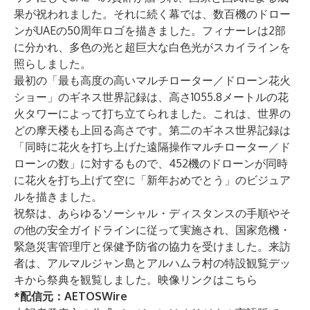
果が祝われました。それに続く幕では、数百機のドロー
ンがUAEの50周年ロゴを描きました。フィナーレは2部
に分かれ、多色の光と超巨大な白色光がスカイラインを
照らしました。
最初の「最も高度の高いマルチローター／ドローン花火
ショー」のギネス世界記録は、高さ1055.8メートルの花
火タワーによって打ち立てられました。これは、世界の
どの摩天楼も上回る高さです。第二のギネス世界記録は
「同時に花火を打ち上げた遠隔操作マルチローター／ド
ローンの数」に対するもので、452機のドローンが同時
に花火を打ち上げて空に「新年おめでとう」のビジュア
ルを描きました。
祝祭は、あらゆるソーシャル・ディスタンスの手順やそ
の他の安全ガイドラインに従って実施され、国家危機・
緊急災害管理庁と保健予防省の協力を受けました。来訪
者は、アルマルジャン島とアルハムラ村の特設観覧デッ
キから祭典を観覧しました。映像リンクは
こちら
*配信元：
AETOSWire