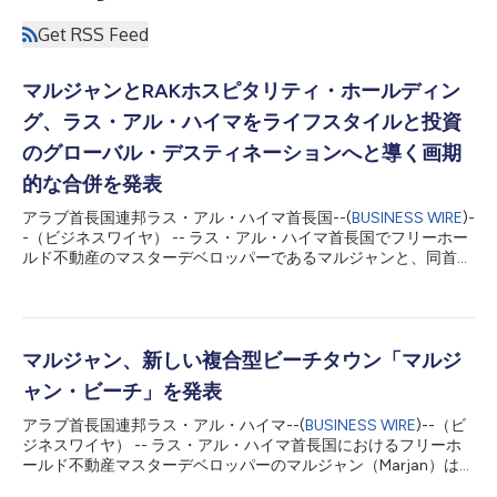
Get RSS Feed
マルジャンとRAKホスピタリティ・ホールディン
グ、ラス・アル・ハイマをライフスタイルと投資
のグローバル・デスティネーションへと導く画期
的な合併を発表
アラブ首長国連邦ラス・アル・ハイマ首長国--(
BUSINESS WIRE
)-
-（ビジネスワイヤ） -- ラス・アル・ハイマ首長国でフリーホー
ルド不動産のマスターデベロッパーであるマルジャンと、同首長
国内で政府が所有する投資・開発機関であるRAKホスピタリテ
ィ・ホールディングは、マルジャンの下で運営する統合事業体を
設立する画期的な戦略的合併を発表しました。 この合併によ
り、世界水準のホスピタリティの専門性と先見的な土地開発戦略
が融合し、将来を見据えたダイナミックな組織が誕生します。マ
マルジャン、新しい複合型ビーチタウン「マルジ
ルジャンは、不動産開発、ホスピタリティ事業、ライフスタイル
ャン・ビーチ」を発表
体験を1つの枠組みの下に統合し、UAE最大級の不動産デベロッ
パーとして、北部首長国を代表するマスターデベロッパーの地位
アラブ首長国連邦ラス・アル・ハイマ--(
BUSINESS WIRE
)--（ビ
を確立します。 マルジャン会長のシェイク・アハメド・ビン・
ジネスワイヤ） -- ラス・アル・ハイマ首長国におけるフリーホ
サウード・ビン・サクル・アル・カーシミー殿下 ,は、合併の発
ールド不動産マスターデベロッパーのマルジャン（Marjan）は、
表に際し次のように述べました。「RAKビジョン2030は、首長
新しいデスティネーションとなる複合型ビーチタウン「マルジャ