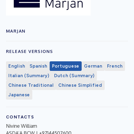
MARJAN
RELEASE VERSIONS
English
Spanish
Portuguese
German
French
Italian (Summary)
Dutch (Summary)
Chinese Traditional
Chinese Simplified
Japanese
CONTACTS
Nivine William
ASDA’A BCW | +97144507600