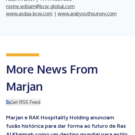
nivine.william@bcw-global.com
www.asdaa-bcw.com
|
www.arabyouthsurvey.com
More News From
Marjan
Get RSS Feed
Marjan e RAK Hospitality Holding anunciam
fusão histórica para dar forma ao futuro de Ras
Al Khaimah como um destino mundial para estilo