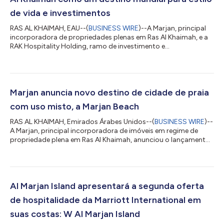
de vida e investimentos
RAS AL KHAIMAH, EAU--(
BUSINESS WIRE
)--A Marjan, principal
incorporadora de propriedades plenas em Ras Al Khaimah, e a
RAK Hospitality Holding, ramo de investimento e
desenvolvimento de propriedades do governo no Emirado,
anunciaram uma fusão estratégica histórica para criar uma
entidade unificada operando sob a Marjan. Esta fusão
combina experiência em hospitalidade de classe internacional
com estratégias visionárias de desenvolvimento imobiliário
Marjan anuncia novo destino de cidade de praia
para formar uma organização dinâmica e preparad...
com uso misto, a Marjan Beach
RAS AL KHAIMAH, Emirados Árabes Unidos--(
BUSINESS WIRE
)--
A Marjan, principal incorporadora de imóveis em regime de
propriedade plena em Ras Al Khaimah, anunciou o lançamento
do seu novo destino de cidade de praia de uso misto, a Marjan
Beach. O desenvolvimento deve atrair bilhões em investimentos
nas áreas imobiliária, hoteleira e de estilo de vida, e acelerar a
Visão RAK 2030. Agente de transformação na evolução de RAK
como o primeiro destino de investimentos sustentáveis e porta
Al Marjan Island apresentará a segunda oferta
de entrada pa...
de hospitalidade da Marriott International em
suas costas: W Al Marjan Island