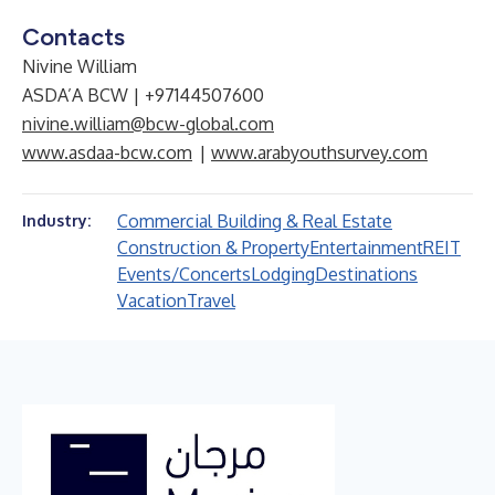
Contacts
Nivine William
ASDA’A BCW | +97144507600
nivine.william@bcw-global.com
www.asdaa-bcw.com
|
www.arabyouthsurvey.com
Commercial Building & Real Estate
Industry:
Construction & Property
Entertainment
REIT
Events/Concerts
Lodging
Destinations
Vacation
Travel