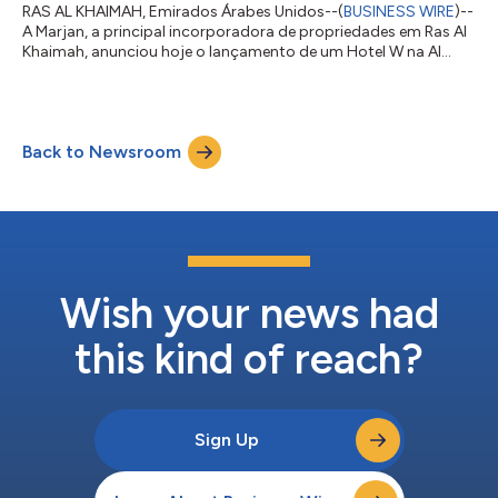
RAS AL KHAIMAH, Emirados Árabes Unidos--(
BUSINESS WIRE
)--
A Marjan, a principal incorporadora de propriedades em Ras Al
Khaimah, anunciou hoje o lançamento de um Hotel W na Al
Marjan Island, graças a uma colaboração entre a Marriott
International, Inc. e a Dalands Holding. Com inauguração
prevista para o início de 2027, o W Al Marjan Island está pronto
para alcançar uma dupla distinção, não apenas como o
Back to Newsroom
segundo empreendimento hoteleiro da Marriott International
na ilha, mas também como a primei...
Wish your news had
this kind of reach?
Sign Up